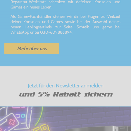
Reparatur-Werkstatt schenken wir defekten Konsolen und
Games ein neues Leben.
Als Game-Fachhändler stehen wir dir bei Fragen zu Verkauf
deiner Konsolen und Games sowie bei der Auswahl deines
neuen Lieblingsartikels zur Seite. Schreib uns gerne bei
WhatsApp unter 030-609886894.
Mehr über uns
Jetzt für den Newsletter anmelden
und 5% Rabatt sichern