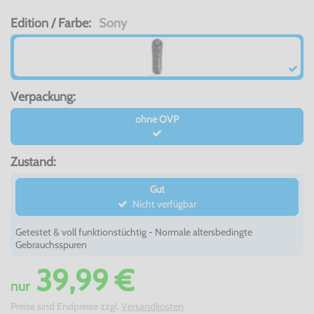
Edition / Farbe:
Sony
Verpackung:
ohne OVP
Zustand:
Gut
Nicht verfügbar
Getestet & voll funktionstüchtig - Normale altersbedingte
Gebrauchsspuren
39,99 €
nur
Preise sind Endpreise zzgl.
Versandkosten