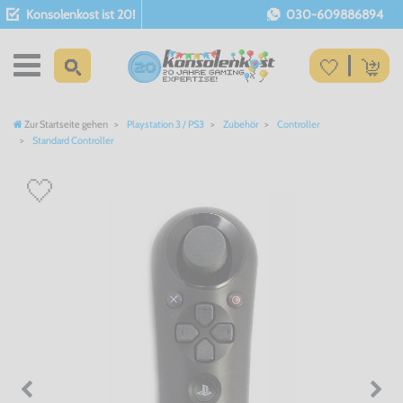
Konsolenkost ist 20!
030-609886894
Zur Startseite gehen
Playstation 3 / PS3
Zubehör
Controller
Standard Controller