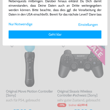
Nebenquests mitbringen. Darüber hinaus erklärst Du Dich damit
einverstanden, dass Deine Daten auch an Dritte weitergegeben
Warenkorb
Warenkorb
werden können. Bitte beachte, dass dies ggf. die Verarbeitung der
Daten in den USA einschließt. Bereit für das nächste Level? Dann lass
uns gemeinsam weiterziehen! 🚀
DAS HABEN ANDERE DAZU
Nur Notwendige
Einstellungen
Weitere Informationen zu den von uns verwendeten Cookies und
GEKAUFT
Deinen Rechten als Nutzer findest Du in unserer
Daten­schutz­
Geht klar
erklärung
und unserem
Impressum
.
Original Move Motion Controller
Original Sixaxis Wireless
[Sony]
Controller #schwarz [Sony]
auch für PS4, gebraucht
sehr guter Zustand, gebraucht
bisher
62,99 €
-11%