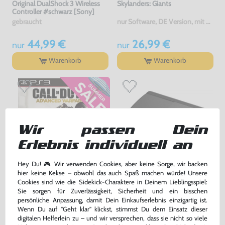
Original DualShock 3 Wireless
Skylanders: Giants
Controller #schwarz [Sony]
gebraucht
nur Software, DE Version, mit OVP, gebraucht
44,99 €
26,99 €
nur
nur
Warenkorb
Warenkorb
Wir passen Dein
Erlebnis individuell an
Hey Du! 🎮 Wir verwenden Cookies, aber keine Sorge, wir backen
hier keine Kekse – obwohl das auch Spaß machen würde! Unsere
Cookies sind wie die Sidekick-Charaktere in Deinem Lieblingsspiel:
Call of Duty: Advanced Warfare
Konsole Super Slim 500GB
#schwarz + Original Controller
Sie sorgen für Zuverlässigkeit, Sicherheit und ein bisschen
persönliche Anpassung, damit Dein Einkaufserlebnis einzigartig ist.
DE Version, mit OVP, gebraucht, USK18
gebraucht
Wenn Du auf "Geht klar" klickst, stimmst Du dem Einsatz dieser
bisher
17,99 €
-75%
digitalen Helferlein zu – und wir versprechen, dass sie nicht so viele
4,50 €
169,99 €
jetzt
nur
nur