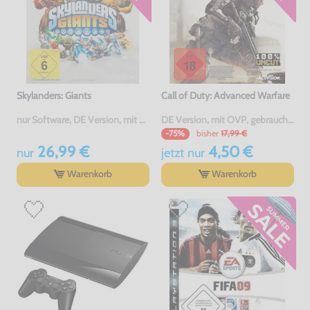
Skylanders: Giants
Call of Duty: Advanced Warfare
nur Software, DE Version, mit OVP, gebraucht
DE Version, mit OVP, gebraucht, USK18
bisher
17,99 €
-75%
26,99 €
4,50 €
nur
jetzt
nur
Warenkorb
Warenkorb