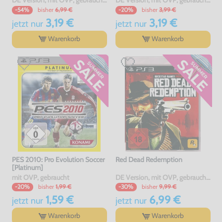
bisher
6,99 €
bisher
3,99 €
-54%
-20%
3,19 €
3,19 €
jetzt
nur
jetzt
nur
Warenkorb
Warenkorb
PES 2010: Pro Evolution Soccer
Red Dead Redemption
[Platinum]
mit OVP, gebraucht
DE Version, mit OVP, gebraucht, USK18
bisher
1,99 €
bisher
9,99 €
-20%
-30%
1,59 €
6,99 €
jetzt
nur
jetzt
nur
Warenkorb
Warenkorb