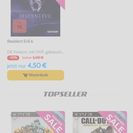
Resident Evil 6
DE Version, mit OVP, gebraucht, USK18
bisher
5,00 €
-10%
4,50 €
jetzt
nur
Warenkorb
TOPSELLER