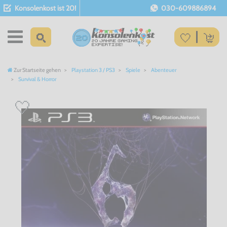
Konsolenkost ist 20!
030-609886894
Zur Startseite gehen
Playstation 3 / PS3
Spiele
Abenteuer
Survival & Horror