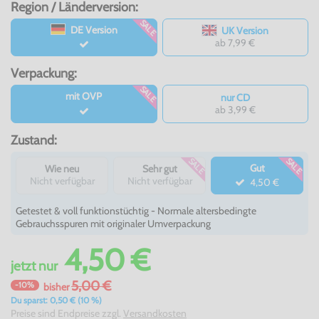
Region / Länderversion:
SALE
DE Version
UK Version
ab 7,99 €
Verpackung:
SALE
mit OVP
nur CD
ab 3,99 €
Zustand:
SALE
SALE
Gut
Wie neu
Sehr gut
Nicht verfügbar
Nicht verfügbar
4,50 €
Getestet & voll funktionstüchtig - Normale altersbedingte
Gebrauchsspuren mit originaler Umverpackung
4,50 €
jetzt
nur
5,00 €
-10%
bisher
Du sparst: 0,50 € (10 %)
Preise sind Endpreise zzgl.
Versandkosten