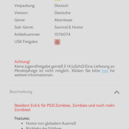
Verpackung:
Deutsch
Version:
Deutsche
Genre:
Abenteuer
Sub-Genre:
Survival & Horror
Artikelnummer:
1076074
USK Freigabe:
Achtung!
Keine Jugendfreigabe gemäß § 14 JuSchG! Eine Lieferung an
Minderjährige ist nicht möglich. Klicken Sie bitte
hier
für
weitere Informationen.
Beschreibung
Resident
Evil
6 für PS3! Zombies, Zombies und noch mehr
Zombies!
Features:
Horror von globalem Ausmaß
Rückkehr der Söldner