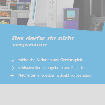
Das darfst du nicht
verpassen:
zahlreiche
Aktionen und Gewinnspiele
exklusive
Sonderangebote und Rabatte
Neuheiten
entdecken & direkt vorbestellen