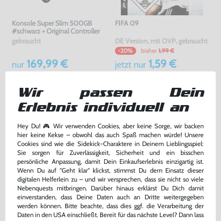
Konsole Super Slim 500GB
FIFA 09
#schwarz + Original Controller
gebraucht
DE Version, mit OVP, gebraucht
bisher
1,99 €
-20%
169,99 €
1,59 €
nur
jetzt
nur
Warenkorb
Warenkorb
Wir passen Dein
Erlebnis individuell an
DAS HABEN ANDERE DAZU
GEKAUFT
Hey Du! 🎮 Wir verwenden Cookies, aber keine Sorge, wir backen
hier keine Kekse – obwohl das auch Spaß machen würde! Unsere
Cookies sind wie die Sidekick-Charaktere in Deinem Lieblingsspiel:
Sie sorgen für Zuverlässigkeit, Sicherheit und ein bisschen
persönliche Anpassung, damit Dein Einkaufserlebnis einzigartig ist.
Wenn Du auf "Geht klar" klickst, stimmst Du dem Einsatz dieser
digitalen Helferlein zu – und wir versprechen, dass sie nicht so viele
Nebenquests mitbringen. Darüber hinaus erklärst Du Dich damit
einverstanden, dass Deine Daten auch an Dritte weitergegeben
werden können. Bitte beachte, dass dies ggf. die Verarbeitung der
Daten in den USA einschließt. Bereit für das nächste Level? Dann lass