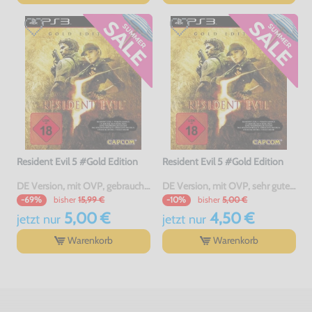
Resident Evil 5 #Gold Edition
Resident Evil 5 #Gold Edition
DE Version, mit OVP, gebraucht, USK18
DE Version, mit OVP, sehr guter Zustand, gebraucht, USK18
bisher
15,99 €
bisher
5,00 €
-69%
-10%
5,00 €
4,50 €
jetzt
nur
jetzt
nur
Warenkorb
Warenkorb