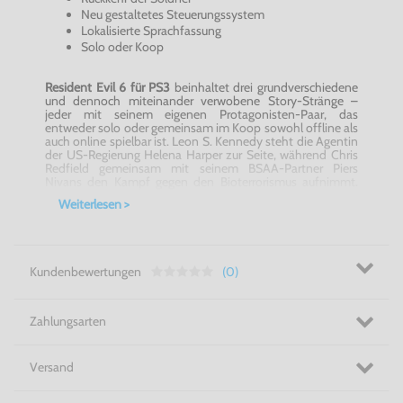
Neu gestaltetes Steuerungssystem
Lokalisierte Sprachfassung
Solo oder Koop
Resident
Evil
6 für PS3
beinhaltet drei grundverschiedene
und dennoch miteinander verwobene Story-Stränge –
jeder mit seinem eigenen Protagonisten-Paar, das
entweder solo oder gemeinsam im Koop sowohl offline als
auch online spielbar ist. Leon S. Kennedy steht die Agentin
der US-Regierung Helena Harper zur Seite, während Chris
Redfield
gemeinsam mit seinem
BSAA-Partner
Piers
Nivans
den Kampf gegen den Bioterrorismus aufnimmt.
Schließlich setzt sich Jake Muller – Auftragssöldner und
Weiterlesen >
Sohn des berühmten Albert
Wesker
– Seite an Seite mit
Sherry
Birking
zur Wehr, der Tochter der früheren
Umbrella-
Wissenschaftler
Annette und William. Alle sechs müssen
sich dem neuen Horror von
Resident
Evil
6 für PS3
stellen:
dem höchst infektiösen C-Virus, das auf eine
Kundenbewertungen
(0)
unvorbereitete Welt entlassen wurde und neue tödliche
Transformationen nach sich zieht. Als Schauplätze dienen
in
Resident
Evil
6 für PS3
dabei Nordamerika, der
kriegsgebeutelte
osteuropäische Staat
Edonia
sowie die
Zahlungsarten
chinesische Stadt
Lanshiang
.
Wähle Dein Paar und somit Deine Story und leg los in
Versand
Resident
Evil
6 für PS3!