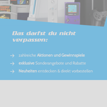
Das darfst du nicht
verpassen:
zahlreiche
Aktionen und Gewinnspiele
exklusive
Sonderangebote und Rabatte
Neuheiten
entdecken & direkt vorbestellen