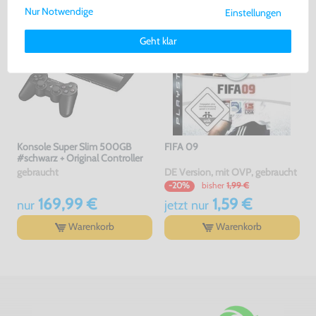
Nur Notwendige
Einstellungen
Weitere Informationen zu den von uns verwendeten Cookies und
Deinen Rechten als Nutzer findest Du in unserer
Daten­schutz­
Geht klar
erklärung
und unserem
Impressum
.
Konsole Super Slim 500GB
FIFA 09
#schwarz + Original Controller
gebraucht
DE Version, mit OVP, gebraucht
bisher
1,99 €
-20%
169,99 €
1,59 €
nur
jetzt
nur
Warenkorb
Warenkorb