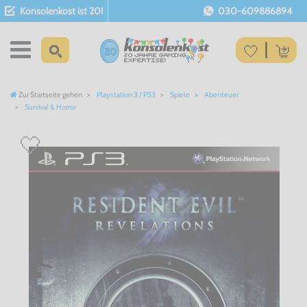
Konsolenkost ist 20!
030-609886894
Zur Startseite gehen
Playstation 3 / PS3
Spiele
Abenteuer
Survival & Horror