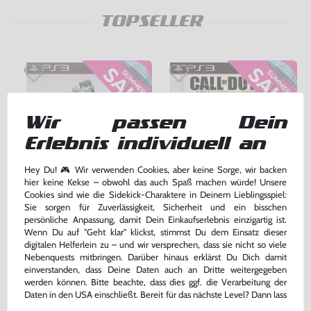
TOPSELLER
Wir passen Dein
Erlebnis individuell an
Hey Du! 🎮 Wir verwenden Cookies, aber keine Sorge, wir backen
hier keine Kekse – obwohl das auch Spaß machen würde! Unsere
Cookies sind wie die Sidekick-Charaktere in Deinem Lieblingsspiel:
Skylanders: Giants
Call of Duty: Advanced Warfare
Sie sorgen für Zuverlässigkeit, Sicherheit und ein bisschen
persönliche Anpassung, damit Dein Einkaufserlebnis einzigartig ist.
nur Software, DE Version, mit OVP, gebraucht
DE Version, mit OVP, gebraucht, USK18
Wenn Du auf "Geht klar" klickst, stimmst Du dem Einsatz dieser
digitalen Helferlein zu – und wir versprechen, dass sie nicht so viele
bisher
17,99 €
-75%
Nebenquests mitbringen. Darüber hinaus erklärst Du Dich damit
26,99 €
4,50 €
nur
jetzt
nur
einverstanden, dass Deine Daten auch an Dritte weitergegeben
werden können. Bitte beachte, dass dies ggf. die Verarbeitung der
Warenkorb
Warenkorb
Daten in den USA einschließt. Bereit für das nächste Level? Dann lass
uns gemeinsam weiterziehen! 🚀