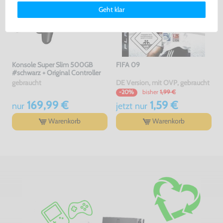
Deinen Rechten als Nutzer findest Du in unserer
Daten­schutz­
Geht klar
erklärung
und unserem
Impressum
.
Konsole Super Slim 500GB
FIFA 09
#schwarz + Original Controller
gebraucht
DE Version, mit OVP, gebraucht
bisher
1,99 €
-20%
169,99 €
1,59 €
nur
jetzt
nur
Warenkorb
Warenkorb