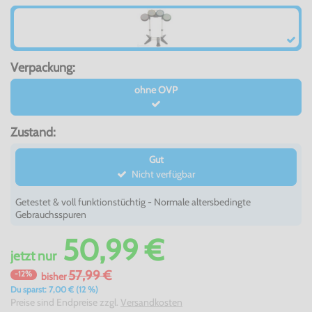
Verpackung:
ohne OVP
Zustand:
Gut
Nicht verfügbar
Getestet & voll funktionstüchtig - Normale altersbedingte
Gebrauchsspuren
50,99 €
jetzt
nur
57,99 €
-12%
bisher
Du sparst: 7,00 € (12 %)
Preise sind Endpreise zzgl.
Versandkosten