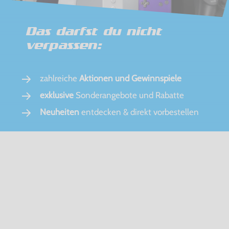
Das darfst du nicht
verpassen:
zahlreiche
Aktionen und Gewinnspiele
exklusive
Sonderangebote und Rabatte
Neuheiten
entdecken & direkt vorbestellen