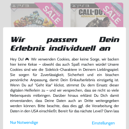
Wir passen Dein
Erlebnis individuell an
Hey Du! 🎮 Wir verwenden Cookies, aber keine Sorge, wir backen
Skylanders: Giants
Call of Duty: Advanced Warfare
hier keine Kekse – obwohl das auch Spaß machen würde! Unsere
Cookies sind wie die Sidekick-Charaktere in Deinem Lieblingsspiel:
nur Software, DE Version, mit OVP, gebraucht
DE Version, mit OVP, gebraucht, USK18
Sie sorgen für Zuverlässigkeit, Sicherheit und ein bisschen
bisher
17,99 €
-75%
persönliche Anpassung, damit Dein Einkaufserlebnis einzigartig ist.
Wenn Du auf "Geht klar" klickst, stimmst Du dem Einsatz dieser
26,99 €
4,50 €
nur
jetzt
nur
digitalen Helferlein zu – und wir versprechen, dass sie nicht so viele
Nebenquests mitbringen. Darüber hinaus erklärst Du Dich damit
Warenkorb
Warenkorb
einverstanden, dass Deine Daten auch an Dritte weitergegeben
werden können. Bitte beachte, dass dies ggf. die Verarbeitung der
Daten in den USA einschließt. Bereit für das nächste Level? Dann lass
uns gemeinsam weiterziehen! 🚀
Nur Notwendige
Einstellungen
Weitere Informationen zu den von uns verwendeten Cookies und