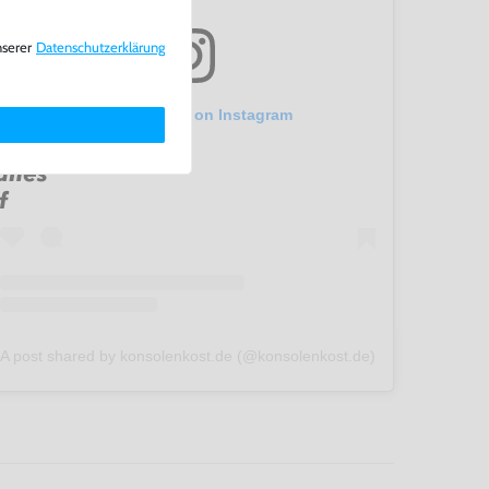
nserer
Daten­schutz­erklärung
View this post on Instagram
A post shared by konsolenkost.de (@konsolenkost.de)