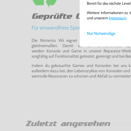
Bereit für das nächste Leve
Weitere Informationen zu 
Geprüfte Qualität
und unserem
Impressum
.
Für einwandfreie Spielerlebnisse
Nur Notwendige
Die Nintento Wii eignet sich perfekt für Retro-Ga
gleichermaßen. Damit du ein einwandfreies Spie
werden Konsole und Game in unserer Reparatur-Werks
sorgfältig auf Funktionalität getestet, gereinigt und bei Bed
Indem du gebrauchte Games und Konsolen bei uns kau
außerdem dazu bei, den Lebenszyklus von Konsolen und
wertvolle Ressourcen zu schonen und Abfall zu vermeiden
Zuletzt angesehen