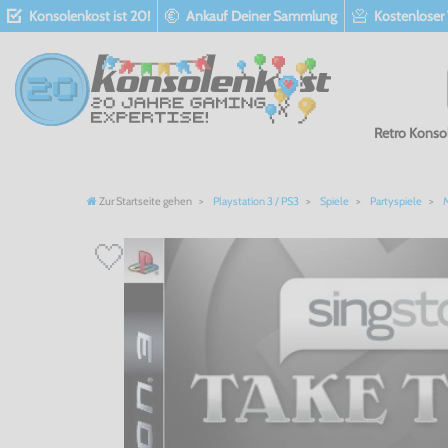
Konsolenkost ist 20!
Ankauf Deiner Sammlung
Kostenloser
Retro Konso
Zur Startseite gehen
Playstation 3 / PS3
Spiele
Partyspiele
M