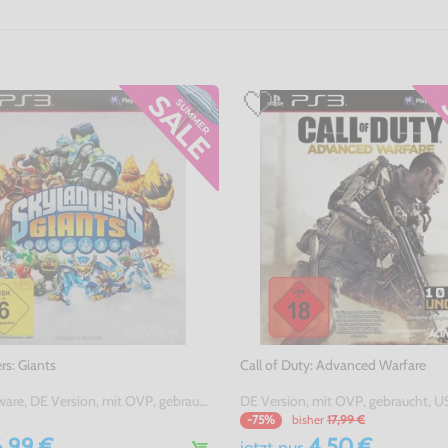
rs: Giants
Call of Duty: Advanced Warfare
nur Software, DE Version, mit OVP, gebraucht
DE Version, mit OVP, gebraucht, U
bisher
17,99 €
-75%
,99 €
4,50 €
jetzt
nur