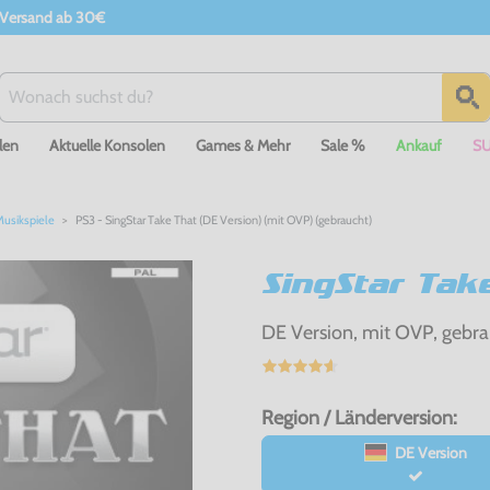
 Versand ab 30€
len
Aktuelle Konsolen
Games & Mehr
Sale %
Ankauf
S
usikspiele
PS3 - SingStar Take That (DE Version) (mit OVP) (gebraucht)
SingStar Tak
DE Version, mit OVP, gebra
Region / Länderversion:
DE Version