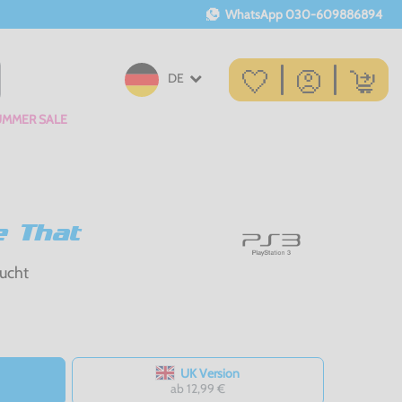
WhatsApp
030-609886894
DE
UMMER SALE
e That
ucht
UK Version
ab 12,99 €