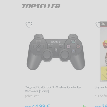
TOPSELLER
Original DualShock 3 Wireless Controller
Skylande
#schwarz [Sony]
gebraucht
44,99 €
26
nur
nur