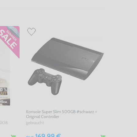
Konsole Super Slim 500GB #schwarz +
Original Controller
SK18
gebraucht
169,99 €
nur