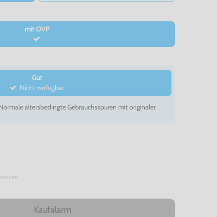
mit OVP
Gut
Nicht verfügbar
- Normale altersbedingte Gebrauchsspuren mit originaler
kosten
Kaufalarm