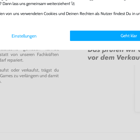
l? Dann lass uns gemeinsam weiterziehen! 🚀
den von uns verwendeten Cookies und Deinen Rechten als Nutzer findest Du in u
Geht klar
Einstellungen
ming-Fans und neue Entdecker
lerlebnis genießen kannst,
tatt von unseren Fachkräften
arf repariert.
fst oder verkaufst, trägst du
 Games zu verlängern und damit
.