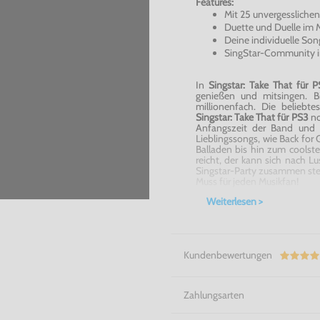
Features:
Mit 25 unvergessliche
Duette und Duelle im 
Deine individuelle So
SingStar-Community 
In
Singstar: Take
That
für P
genießen und
mitsingen
. B
millionenfach. Die beliebte
Singstar: Take
That
für PS3
no
Anfangszeit der Band und 
Lieblingssongs, wie Back for
Balladen bis hin zum coolst
reicht, der kann sich nach 
Singstar-Party zusammen stell
Muss für jeden Musikfan!
Weiterlesen >
Ab ans Mikrofon und los geht 
Kundenbewertungen
Zahlungsarten