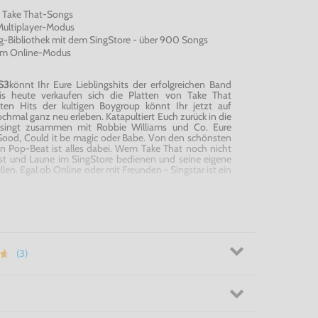
n Take
That-Songs
Multiplayer-Modus
ng-Bibliothek mit dem SingStore - über 900 Songs
im Online-Modus
S3
könnt Ihr Eure Lieblingshits der erfolgreichen Band
is heute verkaufen sich die Platten von Take
That
sten Hits der kultigen
Boygroup
könnt Ihr jetzt auf
chmal ganz neu erleben. Katapultiert Euch zurück in die
singt zusammen mit Robbie Williams und Co. Eure
 Good,
Could
it be
magic
oder Babe. Von den schönsten
en Pop-Beat ist alles dabei. Wem Take
That
noch nicht
Lust und Laune im SingStore bedienen und seine eigene
en. Egal ob Online oder mit Freunden - Singstar ist ein
die Party! - Singstar Take
That
für PS3
(3)