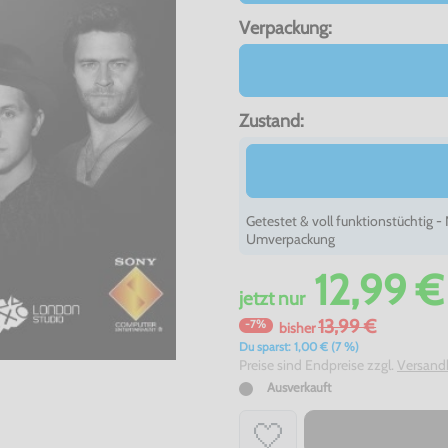
Verpackung:
Zustand:
Getestet & voll funktionstüchtig 
Umverpackung
12,99 €
jetzt
nur
13,99 €
-7%
bisher
Du sparst: 1,00 € (7 %)
Preise sind Endpreise zzgl.
Versand
Ausverkauft