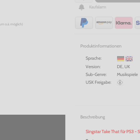
Kaufalarm
num o.ä. möglich)
Produktinformationen
Sprache:
Version:
DE, UK
Sub-Genre:
Musikspiele
USK Freigabe:
Beschreibung
Singstar Take
That
für PS3 - 