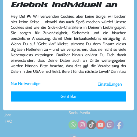
Erlebnis individuell an
Hey Du! 🎮 Wir verwenden Cookies, aber keine Sorge, wir backen
Kundenservice
Kontakt
hier keine Kekse – obwohl das auch Spaß machen würde! Unsere
Cookies sind wie die Sidekick-Charaktere in Deinem Lieblingsspiel:
Kontakt
&
Team
Konsolenkost GmbH
Sie sorgen für Zuverlässigkeit, Sicherheit und ein bisschen
AGB
Plauener Str. 163-165
persönliche Anpassung, damit Dein Einkaufserlebnis einzigartig ist.
Widerrufsrecht
13053 Berlin, DE
Wenn Du auf "Geht klar" klickst, stimmst Du dem Einsatz dieser
Impressum
&
Datenschutz
Tel: +49 30 - 609886894
digitalen Helferlein zu – und wir versprechen, dass sie nicht so viele
Zahlung und Versand
Mail: info@konsolenkost.de
Nebenquests mitbringen. Darüber hinaus erklärst Du Dich damit
www.konsolenkost.de
einverstanden, dass Deine Daten auch an Dritte weitergegeben
werden können. Bitte beachte, dass dies ggf. die Verarbeitung der
Vertrag widerrufen
Daten in den USA einschließt. Bereit für das nächste Level? Dann lass
uns gemeinsam weiterziehen! 🚀
Über das Unternehmen
Zahlungsarten
Nur Notwendige
Einstellungen
Weitere Informationen zu den von uns verwendeten Cookies und
Über uns
Deinen Rechten als Nutzer findest Du in unserer
Daten­schutz­
Nachhaltigkeit
Geht klar
erklärung
und unserem
Impressum
.
Partnerprogramm
Presse
Social Media
Jobs
FAQ