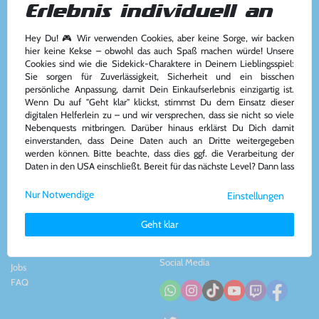
Erlebnis individuell an
Hey Du! 🎮 Wir verwenden Cookies, aber keine Sorge, wir backen
Kundenservice
Kontakt
hier keine Kekse – obwohl das auch Spaß machen würde! Unsere
Cookies sind wie die Sidekick-Charaktere in Deinem Lieblingsspiel:
Kontakt
&
Team
Konsolenkost GmbH
Sie sorgen für Zuverlässigkeit, Sicherheit und ein bisschen
AGB
Plauener Str. 163-165
persönliche Anpassung, damit Dein Einkaufserlebnis einzigartig ist.
Widerrufsrecht
13053 Berlin, DE
Wenn Du auf "Geht klar" klickst, stimmst Du dem Einsatz dieser
Impressum
&
Datenschutz
Tel: +49 30 - 609886894
digitalen Helferlein zu – und wir versprechen, dass sie nicht so viele
Zahlung und Versand
Mail: info@konsolenkost.de
Nebenquests mitbringen. Darüber hinaus erklärst Du Dich damit
www.konsolenkost.de
einverstanden, dass Deine Daten auch an Dritte weitergegeben
werden können. Bitte beachte, dass dies ggf. die Verarbeitung der
Vertrag widerrufen
Daten in den USA einschließt. Bereit für das nächste Level? Dann lass
uns gemeinsam weiterziehen! 🚀
Über das Unternehmen
Zahlungsarten
Nur Notwendige
Einstellungen
Weitere Informationen zu den von uns verwendeten Cookies und
Über uns
Deinen Rechten als Nutzer findest Du in unserer
Daten­schutz­
Nachhaltigkeit
Geht klar
erklärung
und unserem
Impressum
.
Partnerprogramm
Presse
Social Media
Jobs
FAQ