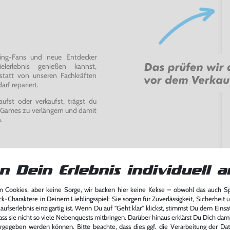
ming-Fans und neue Entdecker
lerlebnis genießen kannst,
tatt von unseren Fachkräften
arf repariert.
fst oder verkaufst, trägst du
 Games zu verlängern und damit
.
n Dein Erlebnis individuell a
 Cookies, aber keine Sorge, wir backen hier keine Kekse – obwohl das auch 
ck-Charaktere in Deinem Lieblingsspiel: Sie sorgen für Zuverlässigkeit, Sicherheit 
ufserlebnis einzigartig ist. Wenn Du auf "Geht klar" klickst, stimmst Du dem Einsatz
ass sie nicht so viele Nebenquests mitbringen. Darüber hinaus erklärst Du Dich dam
rgegeben werden können. Bitte beachte, dass dies ggf. die Verarbeitung der Da