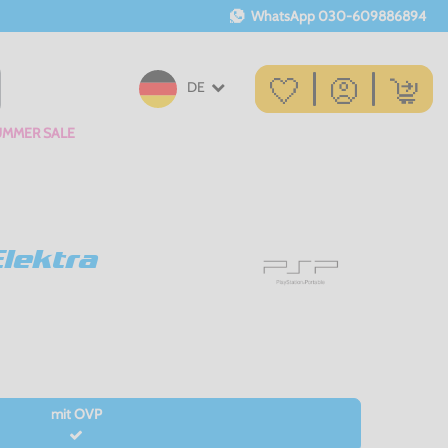
WhatsApp
030-609886894
DE
UMMER SALE
lektra
mit OVP