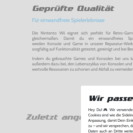
Geprüfte Qualität
Für einwandfreie Spielerlebnisse
Die Nintento Wii eignet sich perfekt für Retro-Ga
gleichermaßen. Damit du ein einwandfreies Spie
werden Konsole und Game in unserer Reparatur-Werks
sorgfältig auf Funktionalität getestet, gereinigt und bei Bed
Indem du gebrauchte Games und Konsolen bei uns kau
außerdem dazu bei, den Lebenszyklus von Konsolen und
wertvolle Ressourcen zu schonen und Abfall zu vermeiden
Wir passe
Hey Du! 🎮 Wir verwenden
Cookies sind wie die Sideki
Zuletzt angesehen
Anpassung, damit Dein Einka
zu – und wir versprechen, d
Daten auch an Dritte weite