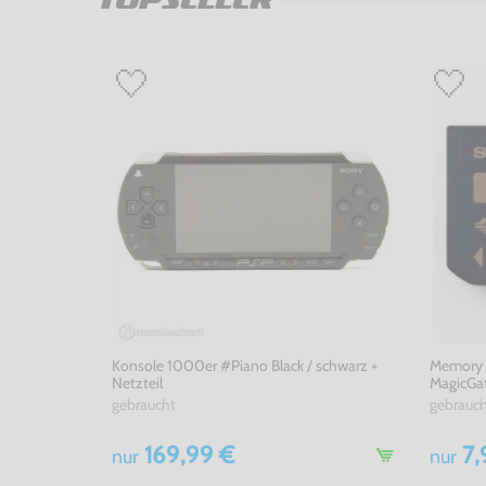
Konsole 1000er #Piano Black / schwarz +
Memory S
Netzteil
MagicGa
gebraucht
gebrauc
169,99 €
7,
nur
nur