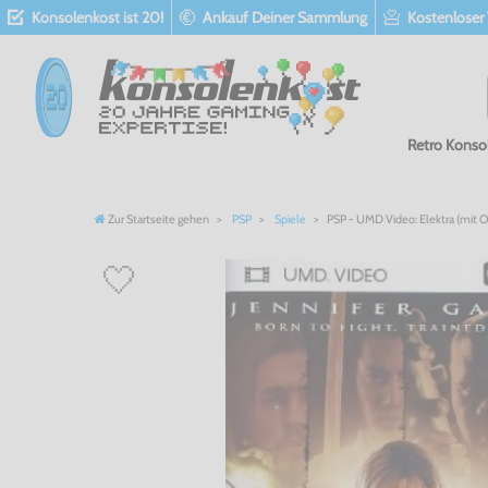
Konsolenkost ist 20!
Ankauf Deiner Sammlung
Kostenloser
Retro Konso
Zur Startseite gehen
PSP
Spiele
PSP - UMD Video: Elektra (mit O