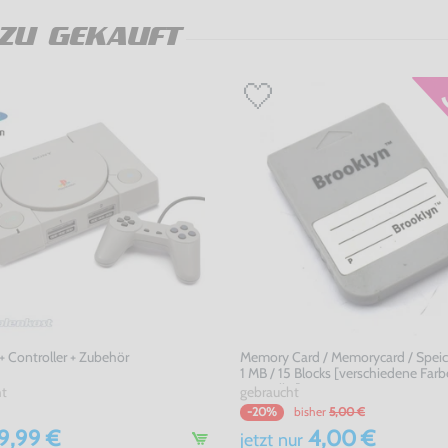
ZU GEKAUFT
+ Controller + Zubehör
Memory Card / Memorycard / Speic
1 MB / 15 Blocks [verschiedene Far
Hersteller]
ht
gebraucht
bisher
5,00 €
-20%
9,99 €
4,00 €
jetzt
nur