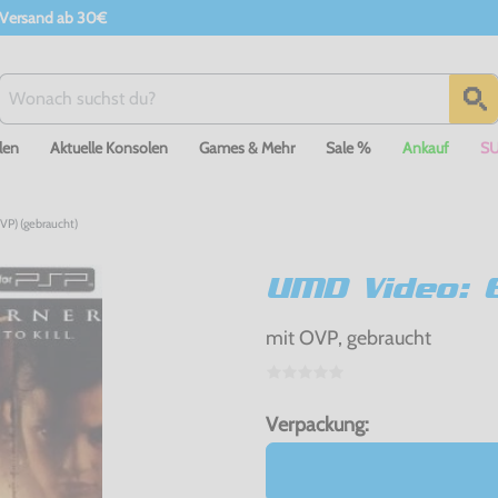
 Versand ab 30€
len
Aktuelle Konsolen
Games & Mehr
Sale %
Ankauf
S
VP) (gebraucht)
UMD Video: E
mit OVP, gebraucht
Verpackung: