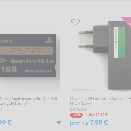
tick / Speicherkarte Pro Duo 1GB
Original USB Ladekabel Adapter / 
te #gold [Sony]
N104 [Sony]
ht
gebraucht
bisher
23,99 €
-67%
99 €
7,99 €
jetzt
nur