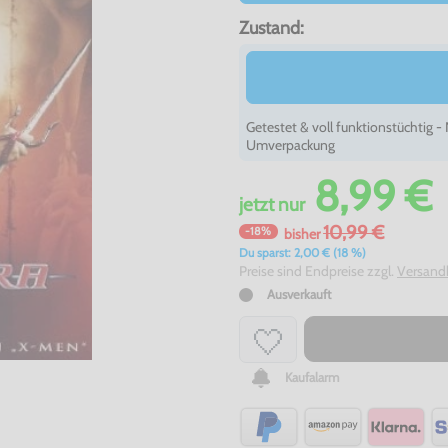
Zustand:
Getestet & voll funktionstüchtig 
Umverpackung
8,99 €
jetzt
nur
10,99 €
-18%
bisher
Du sparst: 2,00 € (18 %)
Preise sind Endpreise zzgl.
Versand
Ausverkauft
Kaufalarm