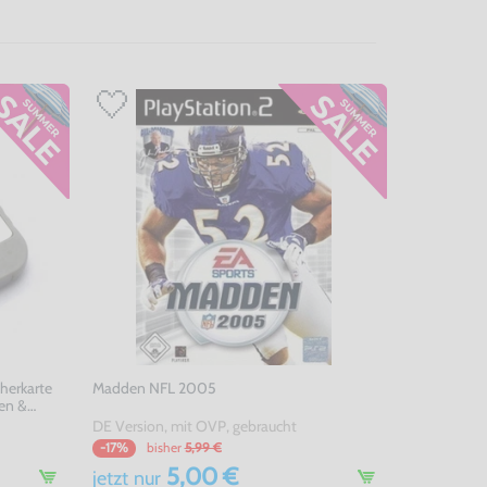
herkarte
Madden NFL 2005
ben &
DE Version, mit OVP, gebraucht
bisher
5,99 €
-17%
5,00 €
jetzt
nur