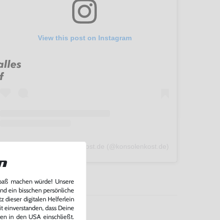
View this post on Instagram
A post shared by konsolenkost.de (@konsolenkost.de)
n
Spaß machen würde! Unsere
und ein bisschen persönliche
 dieser digitalen Helferlein
it einverstanden, dass Deine
ten in den USA einschließt.