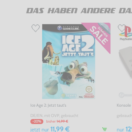
DAS HABEN ANDERE DA
Ice Age 2: Jetzt taut's
Konsole 
DE/EN, mit OVP, gebraucht
gebrauc
bisher
14,99 €
-20%
11,99 €
12
jetzt
nur
nur