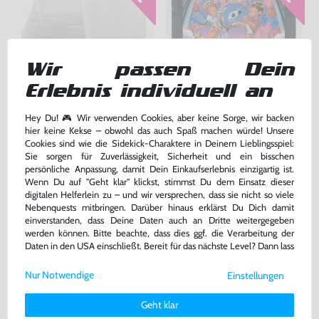
Wir passen Dein
Erlebnis individuell an
4x originale Cases / Hüllen für
SEGA Game Pack 4 in 1
Module [SEGA]
Hey Du! 🎮 Wir verwenden Cookies, aber keine Sorge, wir backen
gebraucht
Modul, gebraucht
hier keine Kekse – obwohl das auch Spaß machen würde! Unsere
bisher
7,99 €
bisher
14,99 €
-10%
-47%
Cookies sind wie die Sidekick-Charaktere in Deinem Lieblingsspiel:
7,19 €
7,99 €
Sie sorgen für Zuverlässigkeit, Sicherheit und ein bisschen
jetzt
nur
jetzt
nur
persönliche Anpassung, damit Dein Einkaufserlebnis einzigartig ist.
Warenkorb
Warenkorb
Wenn Du auf "Geht klar" klickst, stimmst Du dem Einsatz dieser
digitalen Helferlein zu – und wir versprechen, dass sie nicht so viele
Nebenquests mitbringen. Darüber hinaus erklärst Du Dich damit
einverstanden, dass Deine Daten auch an Dritte weitergegeben
werden können. Bitte beachte, dass dies ggf. die Verarbeitung der
Daten in den USA einschließt. Bereit für das nächste Level? Dann lass
uns gemeinsam weiterziehen! 🚀
Nur Notwendige
Einstellungen
Weitere Informationen zu den von uns verwendeten Cookies und
Deinen Rechten als Nutzer findest Du in unserer
Daten­schutz­
Geht klar
erklärung
und unserem
Impressum
.