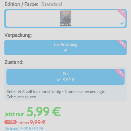
Edition / Farbe:
Standard
SALE
Verpackung:
SALE
nur Anleitung
Zustand:
SALE
Gut
5,99 €
Getestet & voll funktionstüchtig - Normale altersbedingte
Gebrauchsspuren
5,99 €
jetzt
nur
9,99 €
-40%
bisher
Du sparst: 4,00 € (40 %)