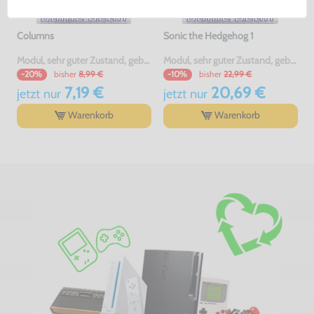
Columns
Sonic the Hedgehog 1
Modul, sehr guter Zustand, gebraucht
Modul, sehr guter Zustand, gebraucht
bisher
8,99 €
bisher
22,99 €
-20%
-10%
7,19 €
20,69 €
jetzt
nur
jetzt
nur
Warenkorb
Warenkorb