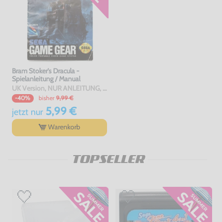
Bram Stoker's Dracula -
Spielanleitung / Manual
UK Version, NUR ANLEITUNG, gebraucht
bisher
9,99 €
-40%
5,99 €
jetzt
nur
Warenkorb
TOPSELLER