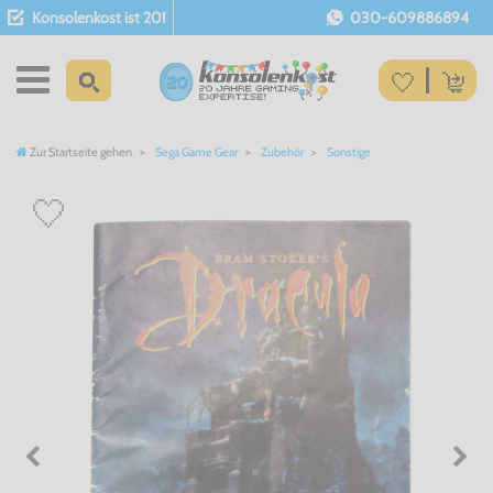
Konsolenkost ist 20!
030-609886894
Zur Startseite gehen
Sega Game Gear
Zubehör
Sonstige