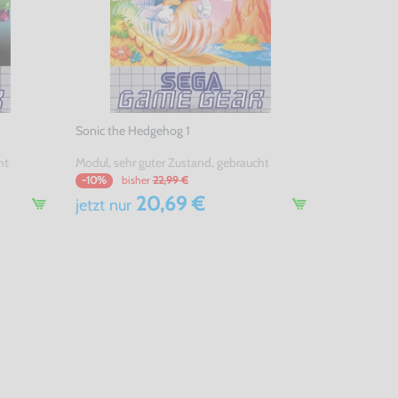
Sonic the Hedgehog 1
ht
Modul, sehr guter Zustand, gebraucht
bisher
22,99 €
-10%
20,69 €
jetzt
nur