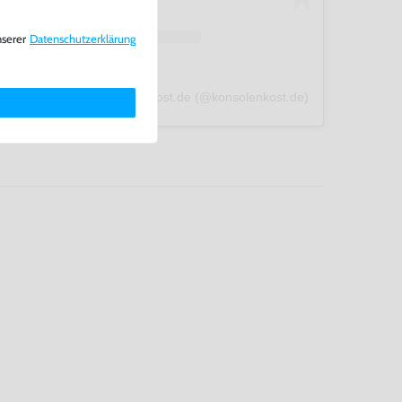
nserer
Daten­schutz­erklärung
A post shared by konsolenkost.de (@konsolenkost.de)