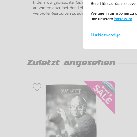
Indem du gebrauchte Games und Konsolen bei uns kau
Bereit für das nächste Leve
außerdem dazu bei, den Lebenszyklus von Konsolen und
wertvolle Ressourcen zu schonen und Abfall zu vermeiden
Weitere Informationen zu 
und unserem
Impressum
.
Nur Notwendige
Zuletzt angesehen