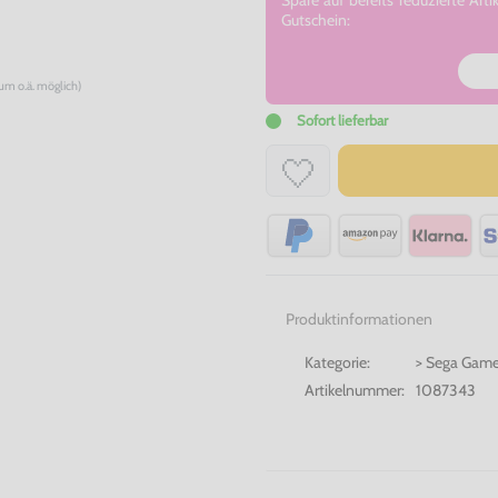
Spare auf bereits reduzierte A
Gutschein:
num o.ä. möglich)
Sofort lieferbar
Produktinformationen
Kategorie:
> Sega Game
Artikelnummer:
1087343