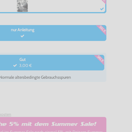
SALE
nur Anleitung
SALE
Gut
3,00 €
- Normale altersbedingte Gebrauchsspuren
kosten
che 5% mit dem Summer Sale!