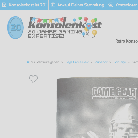
Konsolenkost ist 20!
Ankauf Deiner Sammlung
Kostenloser
Retro Konso
Zur Startseite gehen
Sega Game Gear
Zubehör
Sonstige
Game