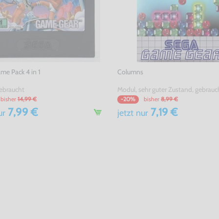
e Pack 4 in 1
Columns
ebraucht
Modul, sehr guter Zustand, gebrauc
bisher
14,99 €
bisher
8,99 €
-20%
7,99 €
7,19 €
ur
jetzt
nur