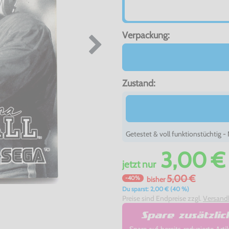
Verpackung:
Zustand:
Getestet & voll funktionstüchtig 
3,00 €
jetzt
nur
5,00 €
-40%
bisher
Du sparst: 2,00 € (40 %)
Preise sind Endpreise zzgl.
Versand
Spare zusätzli