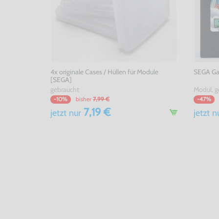
4x originale Cases / Hüllen für Module
SEGA Gam
[SEGA]
gebraucht
Modul, g
bisher
7,99 €
-10%
-47%
7,19 €
jetzt
nur
jetzt
n