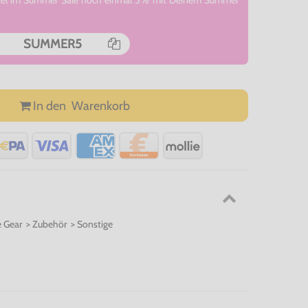
rtikel im Summer Sale noch einmal 5% mit Deinem Summer
SUMMER5
In den
Warenkorb
 Gear > Zubehör > Sonstige