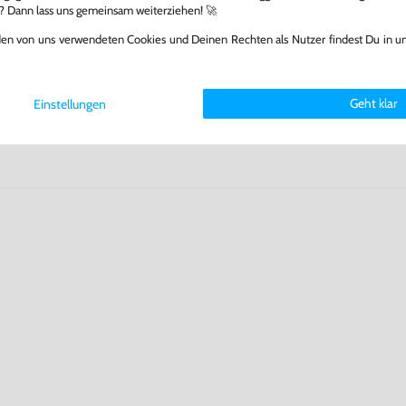
fst oder verkaufst, trägst du
l? Dann lass uns gemeinsam weiterziehen! 🚀
 Games zu verlängern und damit
.
den von uns verwendeten Cookies und Deinen Rechten als Nutzer findest Du in u
Geht klar
Einstellungen