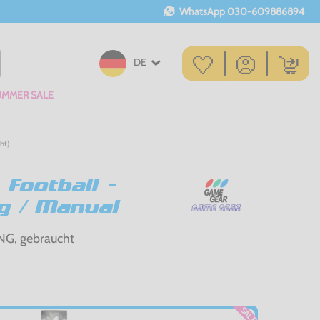
WhatsApp
030-609886894
DE
UMMER SALE
ht)
Football -
ng / Manual
G, gebraucht
SALE