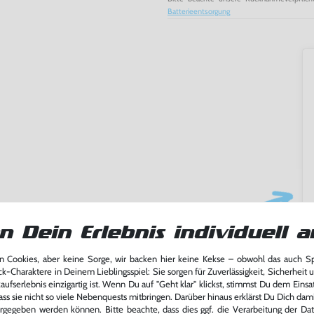
Batterieentsorgung
n Dein Erlebnis individuell a
ming-Fans und neue Entdecker
 Cookies, aber keine Sorge, wir backen hier keine Kekse – obwohl das auch 
lerlebnis genießen kannst,
ck-Charaktere in Deinem Lieblingsspiel: Sie sorgen für Zuverlässigkeit, Sicherheit 
tatt von unseren Fachkräften
ufserlebnis einzigartig ist. Wenn Du auf "Geht klar" klickst, stimmst Du dem Einsatz
arf repariert.
ass sie nicht so viele Nebenquests mitbringen. Darüber hinaus erklärst Du Dich dam
rgegeben werden können. Bitte beachte, dass dies ggf. die Verarbeitung der Da