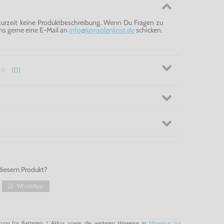
 zurzeit keine Produktbeschreibung. Wenn Du Fragen zu
ns gerne eine E-Mail an
info@konsolenkost.de
schicken.
(0)
diesem Produkt?
WhatsApp
tung für Batterien / Akkus sowie die weiteren Hinweise in
Hinweise zur