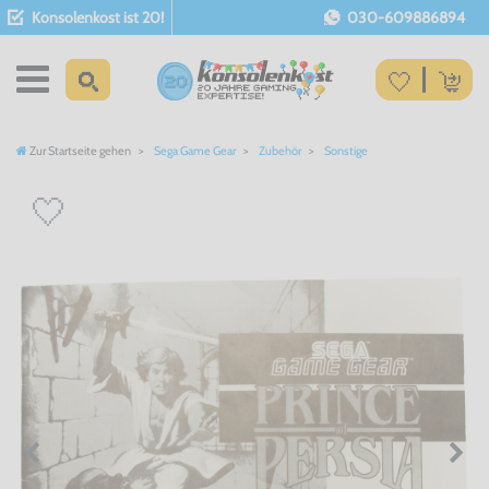
Konsolenkost ist 20!
030-609886894
Zur Startseite gehen
Sega Game Gear
Zubehör
Sonstige