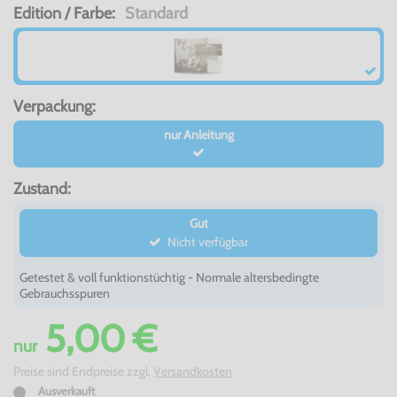
Edition / Farbe:
Standard
Verpackung:
nur Anleitung
Zustand:
Gut
Nicht verfügbar
Getestet & voll funktionstüchtig - Normale altersbedingte
Gebrauchsspuren
5,00 €
nur
Preise sind Endpreise zzgl.
Versandkosten
Ausverkauft