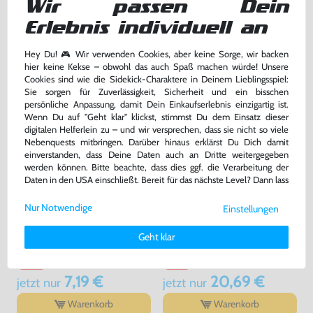
Wir passen Dein
bisher
7,99 €
bisher
14,99 €
-10%
-47%
Erlebnis individuell an
7,19 €
7,99 €
jetzt
nur
jetzt
nur
Warenkorb
Warenkorb
Hey Du! 🎮 Wir verwenden Cookies, aber keine Sorge, wir backen
hier keine Kekse – obwohl das auch Spaß machen würde! Unsere
Cookies sind wie die Sidekick-Charaktere in Deinem Lieblingsspiel:
Sie sorgen für Zuverlässigkeit, Sicherheit und ein bisschen
persönliche Anpassung, damit Dein Einkaufserlebnis einzigartig ist.
Wenn Du auf "Geht klar" klickst, stimmst Du dem Einsatz dieser
digitalen Helferlein zu – und wir versprechen, dass sie nicht so viele
Nebenquests mitbringen. Darüber hinaus erklärst Du Dich damit
einverstanden, dass Deine Daten auch an Dritte weitergegeben
werden können. Bitte beachte, dass dies ggf. die Verarbeitung der
Daten in den USA einschließt. Bereit für das nächste Level? Dann lass
uns gemeinsam weiterziehen! 🚀
Nur Notwendige
Einstellungen
Weitere Informationen zu den von uns verwendeten Cookies und
Columns
Sonic the Hedgehog 1
Deinen Rechten als Nutzer findest Du in unserer
Daten­schutz­
Geht klar
erklärung
und unserem
Impressum
.
Modul, sehr guter Zustand, gebraucht
Modul, sehr guter Zustand, gebraucht
bisher
8,99 €
bisher
22,99 €
-20%
-10%
7,19 €
20,69 €
jetzt
nur
jetzt
nur
Warenkorb
Warenkorb