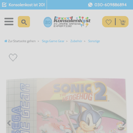
Konsolenkost ist 20!
030-609886894
Zur Startseite gehen
Sega Game Gear
Zubehör
Sonstige