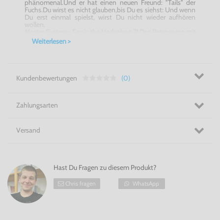
phänomenal.Und er hat einen neuen Freund: "Tails" der
Fuchs.Du wirst es nicht glauben,bis Du es siehst: Und wenn
Du erst einmal spielst, wirst Du nicht wieder aufhören
wollen.
Master System- Sonic the Hedgehog 2! Das Retrogame mit
Suchtfaktor!
Weiterlesen >
Kundenbewertungen
(0)
Zahlungsarten
Versand
Hast Du Fragen zu diesem Produkt?
Chris fragen
WhatsApp