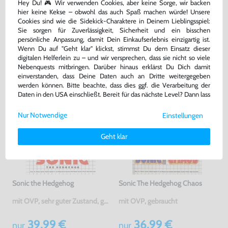
Hey Du! 🎮 Wir verwenden Cookies, aber keine Sorge, wir backen
Warenkorb
Warenkorb
hier keine Kekse – obwohl das auch Spaß machen würde! Unsere
Cookies sind wie die Sidekick-Charaktere in Deinem Lieblingsspiel:
Sie sorgen für Zuverlässigkeit, Sicherheit und ein bisschen
persönliche Anpassung, damit Dein Einkaufserlebnis einzigartig ist.
DAS HABEN ANDERE DAZU
Wenn Du auf "Geht klar" klickst, stimmst Du dem Einsatz dieser
GEKAUFT
digitalen Helferlein zu – und wir versprechen, dass sie nicht so viele
Nebenquests mitbringen. Darüber hinaus erklärst Du Dich damit
einverstanden, dass Deine Daten auch an Dritte weitergegeben
werden können. Bitte beachte, dass dies ggf. die Verarbeitung der
Daten in den USA einschließt. Bereit für das nächste Level? Dann lass
uns gemeinsam weiterziehen! 🚀
Nur Notwendige
Einstellungen
Weitere Informationen zu den von uns verwendeten Cookies und
Deinen Rechten als Nutzer findest Du in unserer
Daten­schutz­
Geht klar
erklärung
und unserem
Impressum
.
Sonic the Hedgehog
Sonic The Hedgehog Chaos
mit OVP, sehr guter Zustand, gebraucht
mit OVP, gebraucht
39,99 €
36,99 €
nur
nur