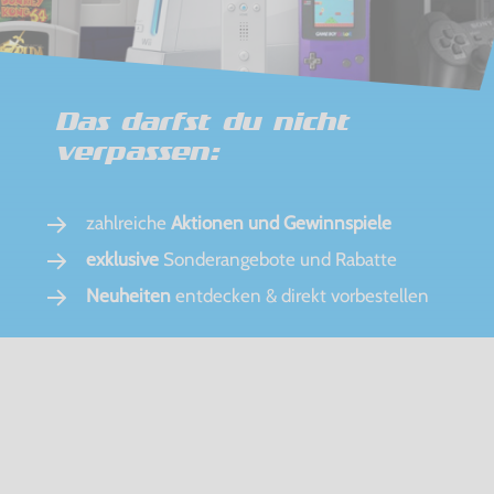
Das darfst du nicht
verpassen:
zahlreiche
Aktionen und Gewinnspiele
exklusive
Sonderangebote und Rabatte
Neuheiten
entdecken & direkt vorbestellen