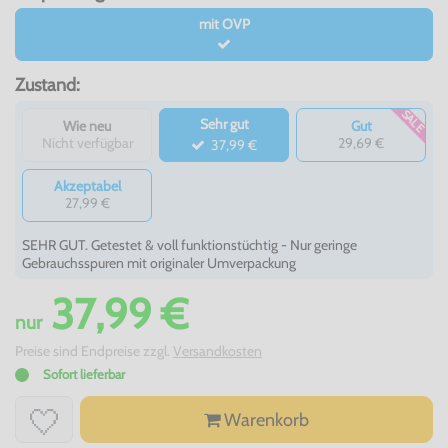
mit OVP
Zustand:
SALE
Sehr gut
Wie neu
Gut
Nicht verfügbar
29,69 €
37,99 €
Akzeptabel
27,99 €
SEHR GUT. Getestet & voll funktionstüchtig - Nur geringe
Gebrauchsspuren mit originaler Umverpackung
37,99 €
nur
Preise sind Endpreise zzgl.
Versandkosten
Sofort lieferbar
Warenkorb