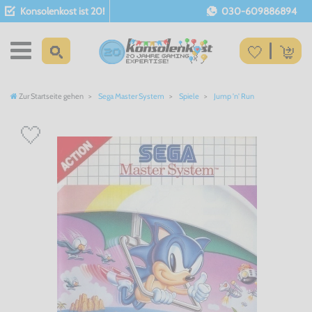
Konsolenkost ist 20!
030-609886894
Zur Startseite gehen
Sega Master System
Spiele
Jump 'n' Run