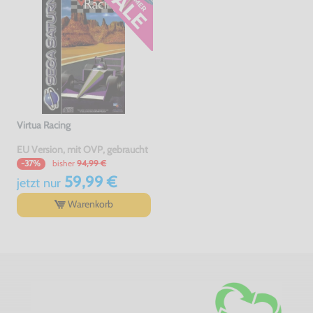
Virtua Racing
EU Version, mit OVP, gebraucht
bisher
94,99 €
-37%
59,99 €
jetzt
nur
Warenkorb