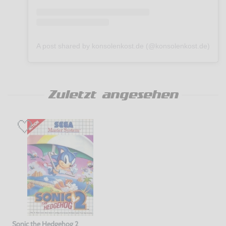
A post shared by konsolenkost.de (@konsolenkost.de)
Zuletzt angesehen
Sonic the Hedgehog 2