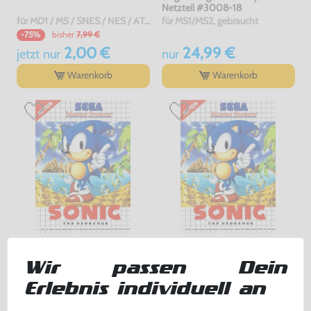
Netzteil #3008-18
für MD1 / MS / SNES / NES / ATARI 2600 7800 / Jaguar / C64 / Sinclair, gebraucht
für MS1/MS2, gebraucht
bisher
7,99 €
-75%
2,00 €
24,99 €
jetzt
nur
nur
Warenkorb
Warenkorb
Sonic the Hedgehog
Sonic the Hedgehog
Wir passen Dein
Modul, gebraucht
mit OVP, gebraucht
Erlebnis individuell an
11,99 €
24,99 €
nur
nur