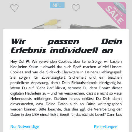
Wir passen Dein
Erlebnis individuell an
Hey Du! 🎮 Wir verwenden Cookies, aber keine Sorge, wir backen
AV Cinchkabel / Cinch Kabel
Controller Verlängerung /
hier keine Kekse – obwohl das auch Spaß machen würde! Unsere
[Dritthersteller]
Verlängerungskabel / Extension
Cookies sind wie die Sidekick-Charaktere in Deinem Lieblingsspiel:
Cord [Dritthersteller]
nur für MD1 !, ohne OVP, NEU
ohne OVP, NEU
Sie sorgen für Zuverlässigkeit, Sicherheit und ein bisschen
bisher
9,99 €
-20%
persönliche Anpassung, damit Dein Einkaufserlebnis einzigartig ist.
9,99 €
7,99 €
Wenn Du auf "Geht klar" klickst, stimmst Du dem Einsatz dieser
nur
jetzt
nur
digitalen Helferlein zu – und wir versprechen, dass sie nicht so viele
Warenkorb
Warenkorb
Nebenquests mitbringen. Darüber hinaus erklärst Du Dich damit
einverstanden, dass Deine Daten auch an Dritte weitergegeben
werden können. Bitte beachte, dass dies ggf. die Verarbeitung der
Daten in den USA einschließt. Bereit für das nächste Level? Dann lass
DAS HABEN ANDERE DAZU
uns gemeinsam weiterziehen! 🚀
GEKAUFT
Nur Notwendige
Einstellungen
Weitere Informationen zu den von uns verwendeten Cookies und