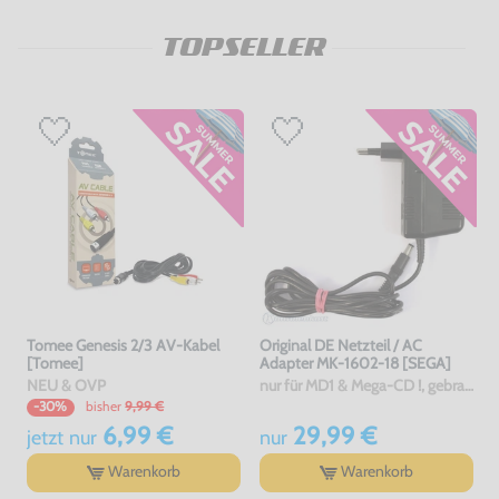
TOPSELLER
Tomee Genesis 2/3 AV-Kabel
Original DE Netzteil / AC
[Tomee]
Adapter MK-1602-18 [SEGA]
NEU & OVP
nur für MD1 & Mega-CD !, gebraucht
bisher
9,99 €
-30%
6,99 €
29,99 €
jetzt
nur
nur
Warenkorb
Warenkorb