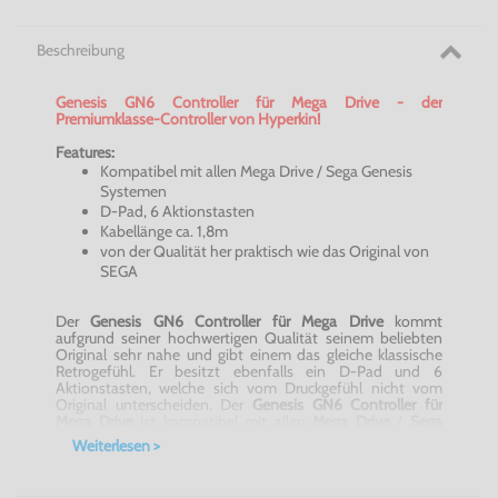
Beschreibung
Genesis GN6 Controller für Mega Drive - der
Premiumklasse-Controller von Hyperkin!
Features:
Kompatibel mit allen Mega Drive / Sega Genesis
Systemen
D-Pad, 6 Aktionstasten
Kabellänge ca. 1,8m
von der Qualität her praktisch wie das Original von
SEGA
Der
Genesis GN6 Controller für Mega Drive
kommt
aufgrund seiner hochwertigen Qualität seinem beliebten
Original sehr nahe und gibt einem das gleiche klassische
Retrogefühl. Er besitzt ebenfalls ein D-Pad und 6
Aktionstasten, welche sich vom Druckgefühl nicht vom
Original unterscheiden. Der
Genesis GN6 Controller für
Mega Drive
ist kompatibel mit allen
Mega Drive
/
Sega
Genesis
Systemen und sorgt mit dem ca. 1,8m langen
Weiterlesen >
Kabel für maximalen Spielekomfort.
Ein Muss für jeden Sega-Fan! Der Genesis GN6 Controller