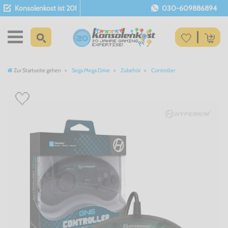
Konsolenkost ist 20!
030-609886894
Zur Startseite gehen
Sega Mega Drive
Zubehör
Controller