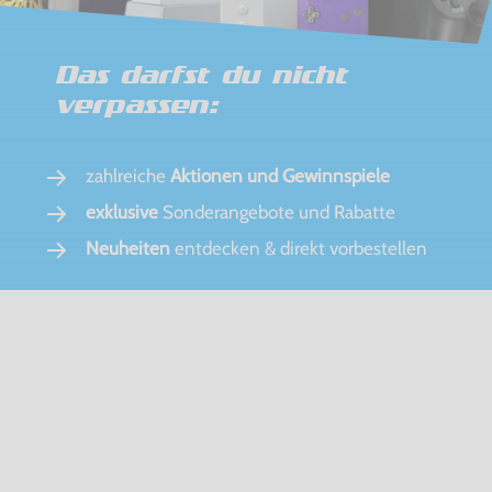
Das darfst du nicht
verpassen:
zahlreiche
Aktionen und Gewinnspiele
exklusive
Sonderangebote und Rabatte
Neuheiten
entdecken & direkt vorbestellen