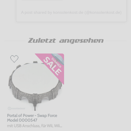
A post shared by konsolenkost.de (@konsolenkost.de)
Zuletzt angesehen
Portal of Power - Swap Force
Model 0000547
mit USB Anschluss, für Wii, WiiU & PS3, gebraucht