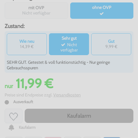
ohne OVP
mit OVP
Nicht verfügbar
Zustand:
Sehr gut
Wie neu
Gut
Nicht
14,39 €
9,99 €
verfügbar
SEHR GUT. Getestet & voll funktionstüchtig - Nur geringe
Gebrauchsspuren
11,99 €
nur
Preise sind Endpreise zzgl.
Versandkosten
Ausverkauft
Kaufalarm
Kaufalarm