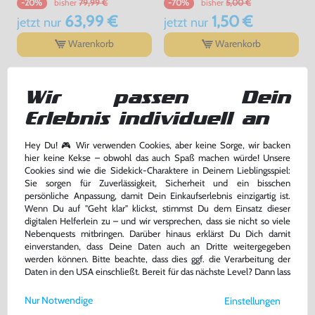
bisher
79,99 €
bisher
5,00 €
-20%
-70%
63,99 €
1,50 €
jetzt
nur
jetzt
nur
Warenkorb
Warenkorb
DAS HABEN ANDERE DAZU
Wir passen Dein
GEKAUFT
Erlebnis individuell an
-10%
Hey Du! 🎮 Wir verwenden Cookies, aber keine Sorge, wir backen
hier keine Kekse – obwohl das auch Spaß machen würde! Unsere
Cookies sind wie die Sidekick-Charaktere in Deinem Lieblingsspiel:
Sie sorgen für Zuverlässigkeit, Sicherheit und ein bisschen
persönliche Anpassung, damit Dein Einkaufserlebnis einzigartig ist.
Wenn Du auf "Geht klar" klickst, stimmst Du dem Einsatz dieser
digitalen Helferlein zu – und wir versprechen, dass sie nicht so viele
Nebenquests mitbringen. Darüber hinaus erklärst Du Dich damit
einverstanden, dass Deine Daten auch an Dritte weitergegeben
werden können. Bitte beachte, dass dies ggf. die Verarbeitung der
Daten in den USA einschließt. Bereit für das nächste Level? Dann lass
Giants Figur: Hot Dog
Giants Figur: Jet-Vac
uns gemeinsam weiterziehen! 🚀
Nur Notwendige
Einstellungen
Weitere Informationen zu den von uns verwendeten Cookies und
sehr guter Zustand, gebraucht
sehr guter Zustand, gebraucht