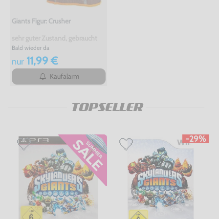
Giants Figur: Crusher
sehr guter Zustand, gebraucht
Bald wieder da
11,99 €
nur
Kaufalarm
TOPSELLER
-29%