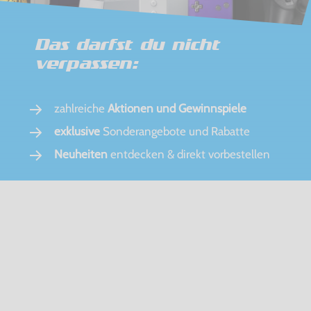
Das darfst du nicht
verpassen:
zahlreiche
Aktionen und Gewinnspiele
exklusive
Sonderangebote und Rabatte
Neuheiten
entdecken & direkt vorbestellen