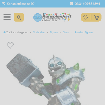
Konsolenkost ist 20!
030-609886894
Zur Startseite gehen
Skylanders
Figuren
Giants
Standard Figuren