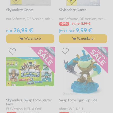
Skylanders: Giants
Skylanders: Giants
nur Software, DE Version, mit OVP, gebraucht
nur Software, DE Version, mit OVP, gebraucht
bisher
13,99 €
-29%
26,99 €
9,99 €
nur
jetzt
nur
Warenkorb
Warenkorb
Skylanders: Swap Force Starter
Swap Force Figur: Rip Tide
Pack
EU Version, NEU & OVP
ohne OVP, NEU