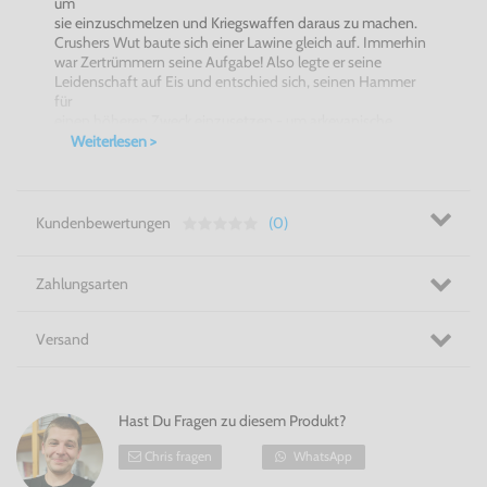
um
sie einzuschmelzen und Kriegswaffen daraus zu machen.
Crushers Wut baute sich einer Lawine gleich auf. Immerhin
war Zertrümmern seine Aufgabe! Also legte er seine
Leidenschaft auf Eis und entschied sich, seinen Hammer
für
einen höheren Zweck einzusetzen - um arkeyanische
Roboter
Weiterlesen >
zu zertrümmern!
Stärke: 140
Beweglichkeit: 50
Kundenbewertungen
(0)
Verteidigung: 140
Glück: 60
Zahlungsarten
Versand
Hast Du Fragen zu diesem Produkt?
Chris fragen
WhatsApp