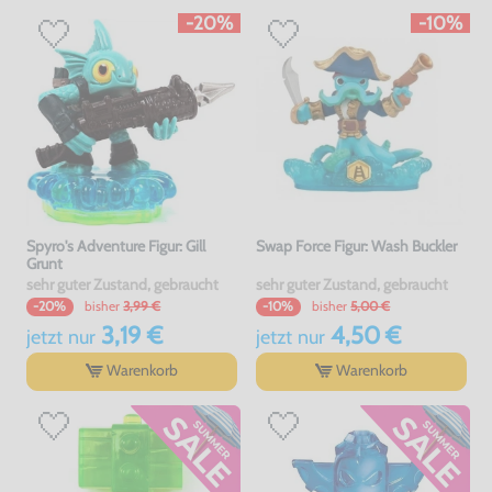
-20%
-10%
Spyro's Adventure Figur: Gill
Swap Force Figur: Wash Buckler
Grunt
sehr guter Zustand, gebraucht
sehr guter Zustand, gebraucht
bisher
3,99 €
bisher
5,00 €
-20%
-10%
3,19 €
4,50 €
jetzt
nur
jetzt
nur
Warenkorb
Warenkorb