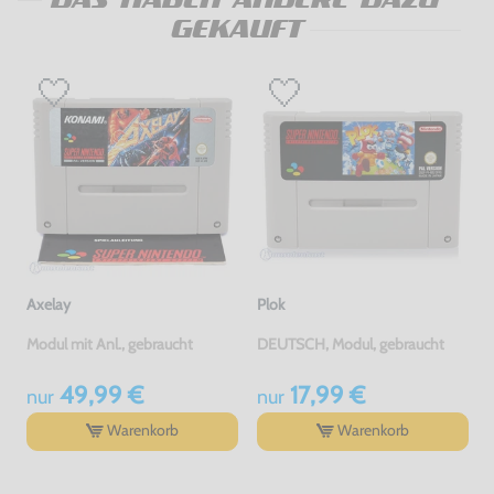
GEKAUFT
Axelay
Plok
Modul mit Anl., gebraucht
DEUTSCH, Modul, gebraucht
49,99 €
17,99 €
nur
nur
Warenkorb
Warenkorb