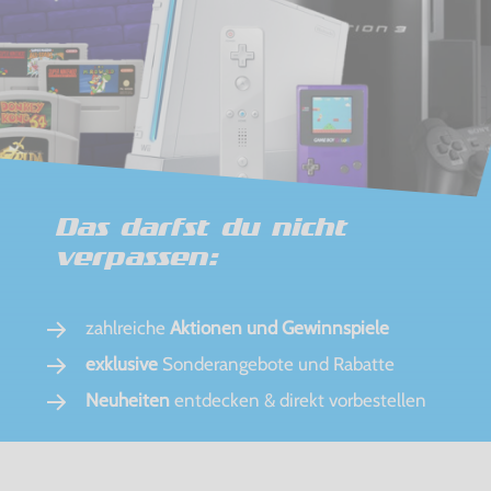
Das darfst du nicht
verpassen:
zahlreiche
Aktionen und Gewinnspiele
exklusive
Sonderangebote und Rabatte
Neuheiten
entdecken & direkt vorbestellen