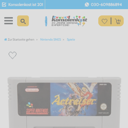
Konsolenkost ist 20!
030-609886894
Zur Startseite gehen
Nintendo SNES
Spiele