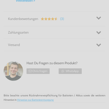
Weiterlesen >
Raiser
2 für SNES
!
Der Zerstörer kehrt zurück! - Act
Raiser
2 für SNES
Kundenbewertungen
(3)
Zahlungsarten
Versand
Hast Du Fragen zu diesem Produkt?
Chris fragen
WhatsApp
Bitte beachte unsere Rücknahmeverpflichtung für Batterien / Akkus sowie die weiteren
Hinweise in
Hinweise zur Batterieentsorgung