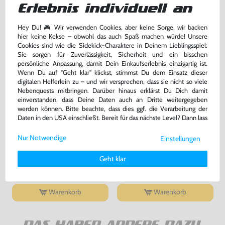
Erlebnis individuell an
Warenkorb
Warenkorb
Hey Du! 🎮 Wir verwenden Cookies, aber keine Sorge, wir backen
-25%
hier keine Kekse – obwohl das auch Spaß machen würde! Unsere
Cookies sind wie die Sidekick-Charaktere in Deinem Lieblingsspiel:
Sie sorgen für Zuverlässigkeit, Sicherheit und ein bisschen
persönliche Anpassung, damit Dein Einkaufserlebnis einzigartig ist.
Wenn Du auf "Geht klar" klickst, stimmst Du dem Einsatz dieser
digitalen Helferlein zu – und wir versprechen, dass sie nicht so viele
Nebenquests mitbringen. Darüber hinaus erklärst Du Dich damit
einverstanden, dass Deine Daten auch an Dritte weitergegeben
werden können. Bitte beachte, dass dies ggf. die Verarbeitung der
Daten in den USA einschließt. Bereit für das nächste Level? Dann lass
uns gemeinsam weiterziehen! 🚀
Super Mario World 1
Original SNES / Super Famicom
Nur Notwendige
Einstellungen
Controller SHVC-005
Weitere Informationen zu den von uns verwendeten Cookies und
Deinen Rechten als Nutzer findest Du in unserer
Daten­schutz­
Modul, gebraucht
sehr guter Zustand, gebraucht
Geht klar
erklärung
und unserem
Impressum
.
bisher
39,99 €
-25%
32,99 €
29,99 €
nur
jetzt
nur
Warenkorb
Warenkorb
DAS HABEN ANDERE DAZU