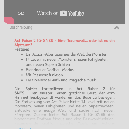
Beschreibung
Act
Raiser
2 für SNES - Eine Traumwelt... oder ist es ein
Alptraum?
Features
Ein Action-Abenteuer aus der Welt der Monster
14 Level mit neuen Monstern, neuen Fähigkeiten
und neuen Supermächten
Brandneuer Dorfbau-Modus
Mit Passwordfunktion
Faszinierende Grafik und magische Musik
Die Spieler kontrollieren in
Act
Raiser
2 für
SNES
"Den Meister", einen göttlicher Geist, der vom
Himmel herabgesandt wurde, um das Böse zu besiegen.
Die Fortsetzung von Act
Raiser
bietet 14 Level mit neuen
Monstern, neuen Fähigkeiten und neuen Supermächten.
Entdecke eine riesige Welt und suche nach neuen
Kämpfen. Zudem bietet
Act
Raiser
2 für SNES
den
brandneuen Dorfbau-Modus und eine Passwordfunktion.
Faszinierende Grafik, magische Musik, ein Action-
Abenteuer aus der Welt der Monster - das alles in
Act