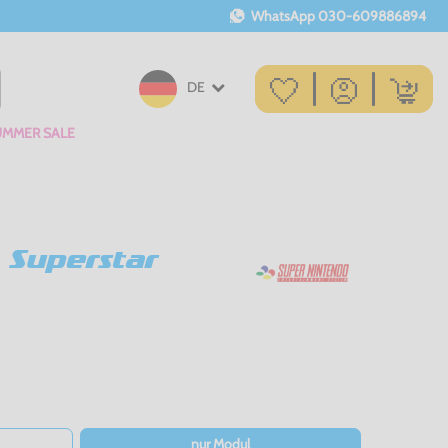
WhatsApp
030-609886894
DE
UMMER SALE
 Superstar
nur Modul