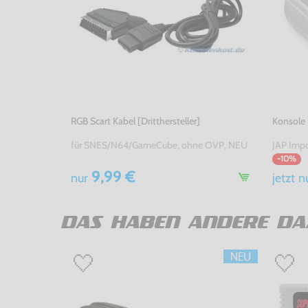
RGB Scart Kabel [Dritthersteller]
Konsole
für SNES/N64/GameCube, ohne OVP, NEU
JAP Impo
-10%
9,99 €
nur
jetzt
n
DAS HABEN ANDERE DA