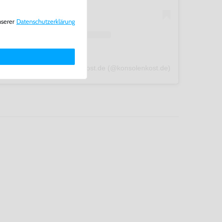
nserer
Daten­schutz­erklärung
A post shared by konsolenkost.de (@konsolenkost.de)