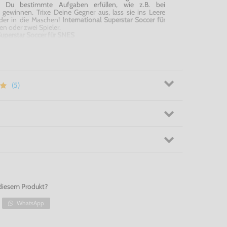
 Du bestimmte Aufgaben erfüllen, wie z.B. bei
4 gewinnen.
Trixe
Deine Gegner aus, lass sie ins Leere
der in die Maschen!
International Superstar Soccer für
nen oder zwei Spieler.
 Superstar Soccer für SNES
(5)
diesem Produkt?
WhatsApp