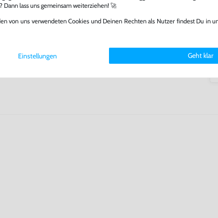
arf repariert.
l? Dann lass uns gemeinsam weiterziehen! 🚀
fst oder verkaufst, trägst du
den von uns verwendeten Cookies und Deinen Rechten als Nutzer findest Du in u
 Games zu verlängern und damit
.
Geht klar
Einstellungen