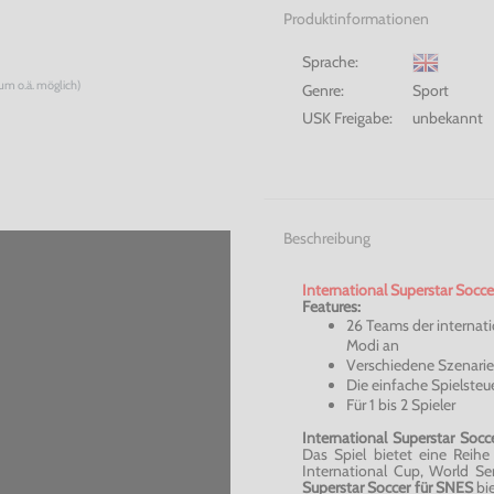
Produktinformationen
Sprache:
num o.ä. möglich)
Genre:
Sport
USK Freigabe:
unbekannt
Beschreibung
International Superstar Socce
Features:
26 Teams der internati
Modi an
Verschiedene Szenarie
Die einfache Spielste
Für 1 bis 2 Spieler
International Superstar Soc
Das Spiel bietet eine Reih
International Cup, World
Se
Superstar Soccer für SNES
bi