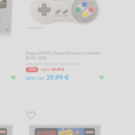
Original SNES / Super Famicom Controller
SHVC-005
sehr guter Zustand, gebraucht
bisher
39,99 €
-25%
29,99 €
jetzt
nur