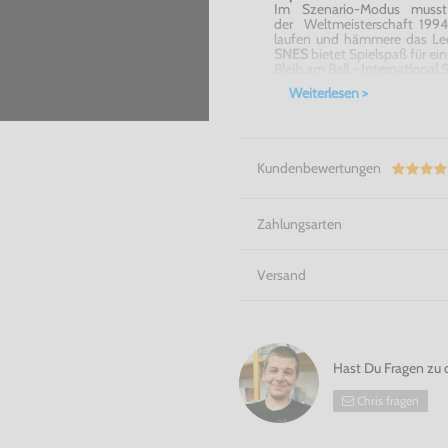
Im Szenario-Modus musst
der Weltmeisterschaft 199
laufen und hämmere das Le
SNES
bietet Spielspaß für ei
Bleib am Ball - International
Weiterlesen >
Kundenbewertungen
Zahlungsarten
Versand
Hast Du Fragen zu 
Chris fragen