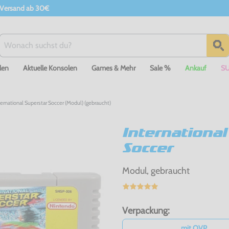
 Versand ab 30€
len
Aktuelle Konsolen
Games & Mehr
Sale %
Ankauf
S
ernational Superstar Soccer (Modul) (gebraucht)
International
Soccer
Modul, gebraucht
Verpackung:
mit OVP