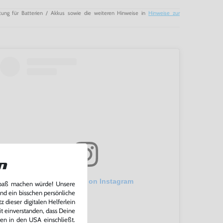
tung für Batterien / Akkus sowie die weiteren Hinweise in
Hinweise zur
n
View this post on Instagram
Spaß machen würde! Unsere
und ein bisschen persönliche
 dieser digitalen Helferlein
it einverstanden, dass Deine
ten in den USA einschließt.