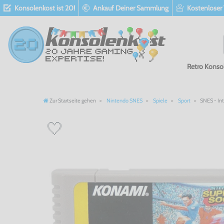
Konsolenkost ist 20!
Ankauf Deiner Sammlung
Kostenloser
Retro Konso
Zur Startseite gehen
Nintendo SNES
Spiele
Sport
SNES - Int