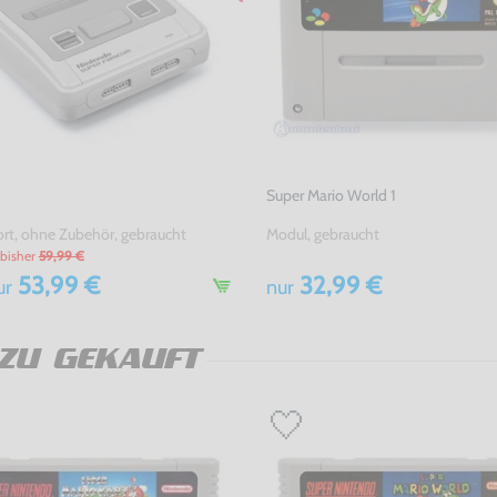
Super Mario World 1
rt, ohne Zubehör, gebraucht
Modul, gebraucht
bisher
59,99 €
53,99 €
32,99 €
ur
nur
ZU GEKAUFT