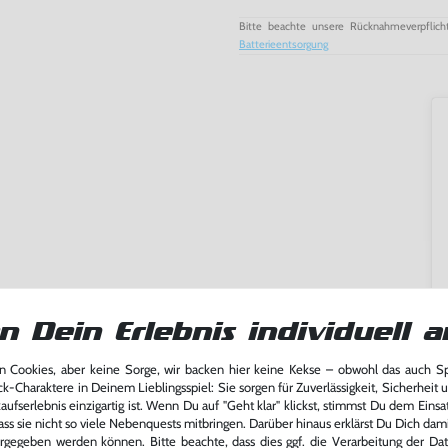
Bitte beachte unsere Rücknahmeverpflich
Batterieentsorgung
n Dein Erlebnis individuell a
 Cookies, aber keine Sorge, wir backen hier keine Kekse – obwohl das auch 
ck-Charaktere in Deinem Lieblingsspiel: Sie sorgen für Zuverlässigkeit, Sicherheit 
ming-Fans und neue Entdecker
ufserlebnis einzigartig ist. Wenn Du auf "Geht klar" klickst, stimmst Du dem Einsatz
lerlebnis genießen kannst,
ass sie nicht so viele Nebenquests mitbringen. Darüber hinaus erklärst Du Dich dam
tatt von unseren Fachkräften
rgegeben werden können. Bitte beachte, dass dies ggf. die Verarbeitung der Da