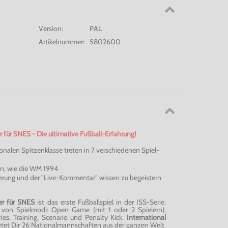
Version:
PAL
Artikelnummer:
5802600
r für SNES - Die ultimative Fußball-Erfahrung!
onalen Spitzenklasse treten in 7 verschiedenen Spiel-
n, wie die WM 1994
uerung und der "Live-Kommentar" wissen zu begeistern
cer für SNES
ist das erste Fußballspiel in der ISS-Serie.
e von Spielmodi: Open Game (mit 1 oder 2 Spielern),
ries
, Training, Scenario und Penalty Kick.
International
etet Dir 26 Nationalmannschaften aus der ganzen Welt.