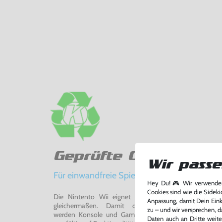
Geprüfte Qualität
Wir passe
Für einwandfreie Spielerlebnisse
Hey Du! 🎮 Wir verwenden
Cookies sind wie die Sideki
Die Nintento Wii eignet sich perfekt für Retro-Ga
Anpassung, damit Dein Einka
gleichermaßen. Damit du ein einwandfreies Spie
zu – und wir versprechen, d
werden Konsole und Game in unserer Reparatur-Werks
Daten auch an Dritte weite