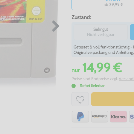
ab 39,99 €
Zustand:
Sehr gut
Nicht verfügbar
Getestet & voll funktionstüchtig 
Originalverpackung und Anleitung
14,99 €
nur
Preise sind Endpreise zzgl.
Versand
Sofort lieferbar