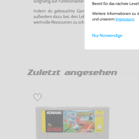
sorgfältig auf Funktionalität getestet, gereinigt und bei Bed
Bereit für das nächste Leve
Indem du gebrauchte Games und Konsolen bei uns kau
Weitere Informationen zu 
außerdem dazu bei, den Lebenszyklus von Konsolen und
und unserem
Impressum
.
wertvolle Ressourcen zu schonen und Abfall zu vermeiden
Nur Notwendige
Zuletzt angesehen