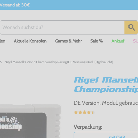
 Versand ab 30€
len
Aktuelle Konsolen
Games & Mehr
Sale %
Ankauf
S
 - Nigel Mansell's World Championship Racing (DE Version) (Modul) (gebraucht)
Nigel Mansell
Championshi
DE Version, Modul, gebrauc
Verpackung:
mit OVP