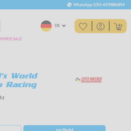
WhatsApp
030-609886894
DE
UMMER SALE
's World
p Racing
ht
nur Modul