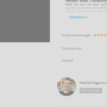
Mansell's World Championsh
Welt hat sich mit dem größ
um Dir das absolute Grand Pri
Gib Gas mit Nigel Mansell's 
Weiterlesen >
Kundenbewertungen
Zahlungsarten
Versand
Hast Du Fragen zu 
Chris fragen