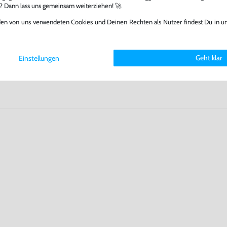
l? Dann lass uns gemeinsam weiterziehen! 🚀
fst oder verkaufst, trägst du
 Games zu verlängern und damit
den von uns verwendeten Cookies und Deinen Rechten als Nutzer findest Du in u
.
Geht klar
Einstellungen