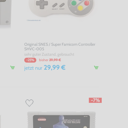
Original SNES / Super Famicom Controller
SHVC-005
sehr guter Zustand, gebraucht
bisher
39,99 €
-25%
29,99 €
jetzt
nur
-7%