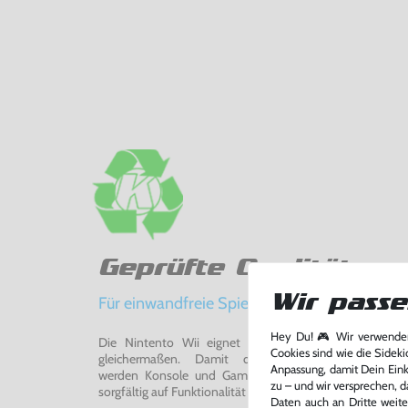
Geprüfte Qualität
Wir passe
Für einwandfreie Spielerlebnisse
Hey Du! 🎮 Wir verwenden
Die Nintento Wii eignet sich perfekt für Retro-Ga
Cookies sind wie die Sideki
gleichermaßen. Damit du ein einwandfreies Spie
Anpassung, damit Dein Einka
werden Konsole und Game in unserer Reparatur-Werks
zu – und wir versprechen, d
sorgfältig auf Funktionalität getestet, gereinigt und bei Bed
Daten auch an Dritte weite