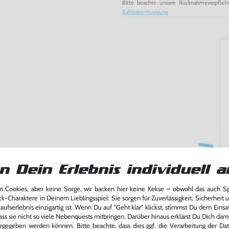
Bitte beachte unsere Rücknahmeverpflich
Batterieentsorgung
n Dein Erlebnis individuell a
 Cookies, aber keine Sorge, wir backen hier keine Kekse – obwohl das auch 
ming-Fans und neue Entdecker
ck-Charaktere in Deinem Lieblingsspiel: Sie sorgen für Zuverlässigkeit, Sicherheit 
lerlebnis genießen kannst,
ufserlebnis einzigartig ist. Wenn Du auf "Geht klar" klickst, stimmst Du dem Einsatz
tatt von unseren Fachkräften
ass sie nicht so viele Nebenquests mitbringen. Darüber hinaus erklärst Du Dich dam
arf repariert.
rgegeben werden können. Bitte beachte, dass dies ggf. die Verarbeitung der Da