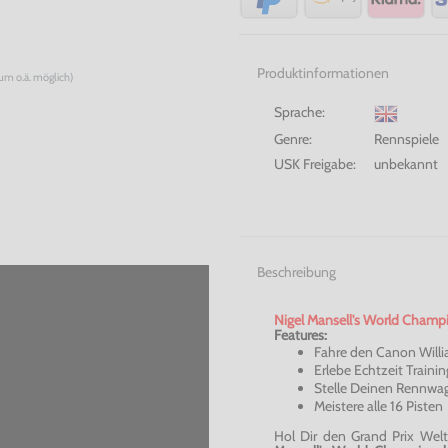
Produktinformationen
num o.ä. möglich)
Sprache:
Genre:
Rennspiele
USK Freigabe:
unbekannt
Beschreibung
Nigel Mansell's World Champio
Features:
Fahre den Canon Willi
Erlebe Echtzeit Traini
Stelle Deinen Rennwag
Meistere alle 16 Pisten
Hol Dir den Grand Prix Welt