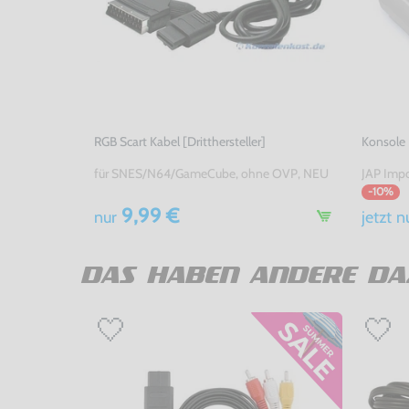
RGB Scart Kabel [Dritthersteller]
Konsole
für SNES/N64/GameCube, ohne OVP, NEU
JAP Impo
-10%
9,99 €
nur
jetzt
n
DAS HABEN ANDERE DA