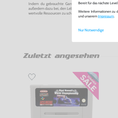
Bereit für das nächste Leve
Indem du gebrauchte Games und Konsolen bei uns kau
außerdem dazu bei, den Lebenszyklus von Konsolen und
Weitere Informationen zu 
wertvolle Ressourcen zu schonen und Abfall zu vermeiden
und unserem
Impressum
.
Nur Notwendige
Zuletzt angesehen