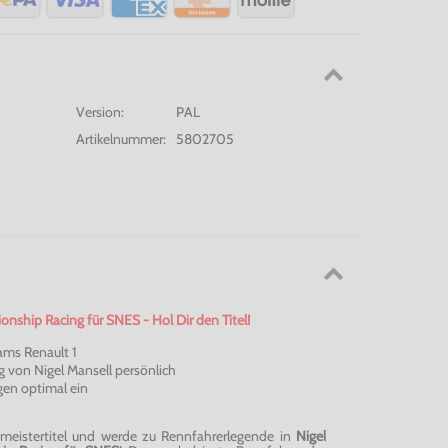
Version:
PAL
Artikelnummer:
5802705
nship Racing für SNES - Hol Dir den Titel!
ams Renault 1
ng von Nigel Mansell persönlich
en optimal ein
meistertitel und werde zu Rennfahrerlegende in
Nigel