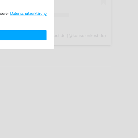
nserer
Daten­schutz­erklärung
A post shared by konsolenkost.de (@konsolenkost.de)