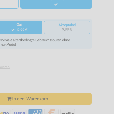
Gut
Akzeptabel
9,99 €
12,99 €
- Normale altersbedingte Gebrauchsspuren ohne
, nur Modul
kosten
In den
Warenkorb