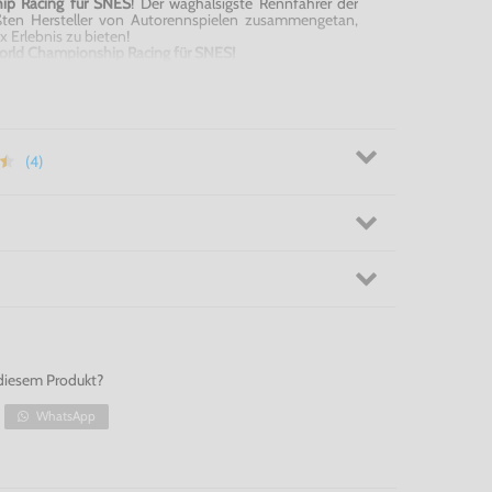
ip Racing für SNES
! Der waghalsigste Rennfahrer der
ten Hersteller von Autorennspielen zusammengetan,
x Erlebnis zu bieten!
World Championship Racing für SNES!
(4)
diesem Produkt?
WhatsApp