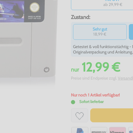
ab 29,99 €
Zustand:
Sehr gut
18,99 €
Getestet & voll funktionstüchtig 
Originalverpackung und Anleitung
12,99 €
nur
Preise sind Endpreise zzgl.
Versand
Nur noch 1 Artikel verfügbar!
Sofort lieferbar