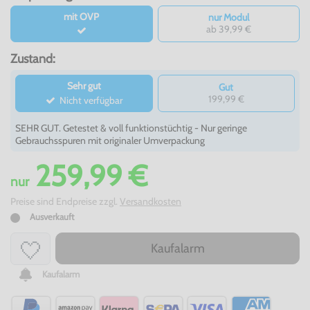
mit OVP
nur Modul
ab 39,99 €
Zustand:
Sehr gut
Gut
199,99 €
Nicht verfügbar
SEHR GUT. Getestet & voll funktionstüchtig - Nur geringe
Gebrauchsspuren mit originaler Umverpackung
259,99 €
nur
Preise sind Endpreise zzgl.
Versandkosten
Ausverkauft
Kaufalarm
Kaufalarm