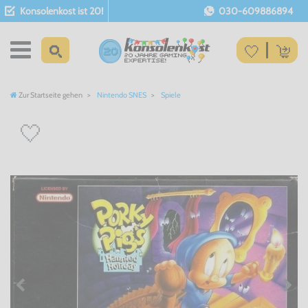
Konsolenkost ist 20!
030-609886894
Zur Startseite gehen
Nintendo SNES
Spiele