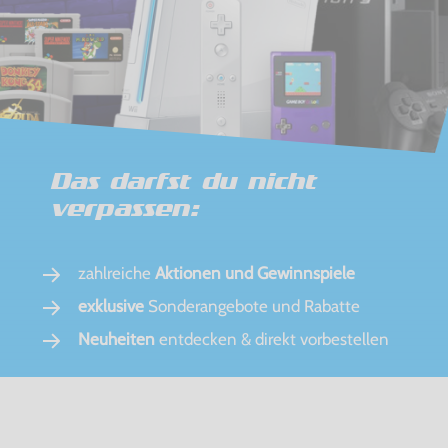
Das darfst du nicht
verpassen:
zahlreiche
Aktionen und Gewinnspiele
exklusive
Sonderangebote und Rabatte
Neuheiten
entdecken & direkt vorbestellen