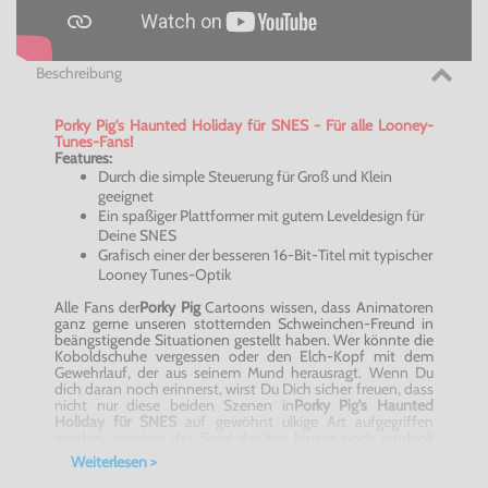
Beschreibung
Porky
Pig's
Haunted
Holiday
für SNES - Für alle
Looney-
Tunes-Fans
!
Features:
Durch die simple Steuerung für Groß und Klein
geeignet
Ein spaßiger Plattformer mit gutem Leveldesign für
Deine SNES
Grafisch einer der besseren 16-Bit-Titel mit typischer
Looney
Tunes-Optik
Alle Fans der
Porky
Pig
Cartoons wissen, dass Animatoren
ganz gerne unseren stotternden Schweinchen-Freund in
beängstigende Situationen gestellt haben. Wer könnte die
Koboldschuhe vergessen oder den Elch-Kopf mit dem
Gewehrlauf, der aus seinem Mund herausragt. Wenn Du
dich daran noch erinnerst, wirst Du Dich sicher freuen, dass
nicht nur diese beiden Szenen in
Porky
Pig's
Haunted
Holiday
für SNES
auf gewöhnt ulkige Art aufgegriffen
werden, sondern das Spiel darüber hinaus noch randvoll
mit witzigen
Looney
Tunes-Referenzen ist! Definitiv
Weiterlesen >
spielenswert
!
Ein spaßiger Plattformer mit gutem Leveldesign -
Porky