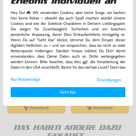
Erlebnis individuell an
Hey Du! 🎮 Wir verwenden Cookies, aber keine Sorge, wir backen
hier keine Kekse – obwohl das auch Spaß machen würde! Unsere
Cookies sind wie die Sidekick-Charaktere in Deinem Lieblingsspiel:
Sie sorgen für Zuverlässigkeit, Sicherheit und ein bisschen
persönliche Anpassung, damit Dein Einkaufserlebnis einzigartig ist.
Wenn Du auf "Geht klar" klickst, stimmst Du dem Einsatz dieser
digitalen Helferlein zu – und wir versprechen, dass sie nicht so viele
Nebenquests mitbringen. Darüber hinaus erklärst Du Dich damit
einverstanden, dass Deine Daten auch an Dritte weitergegeben
werden können. Bitte beachte, dass dies ggf. die Verarbeitung der
Daten in den USA einschließt. Bereit für das nächste Level? Dann lass
uns gemeinsam weiterziehen! 🚀
Original Netzteil / AC Adapter
Super Mario World 1
#NES-002ED [Nintendo]
Nur Notwendige
Einstellungen
Weitere Informationen zu den von uns verwendeten Cookies und
für NES/SNES, DE Version, gebraucht
Modul, gebraucht
Deinen Rechten als Nutzer findest Du in unserer
Daten­schutz­
Geht klar
erklärung
und unserem
Impressum
.
26,99 €
32,99 €
nur
nur
Warenkorb
Warenkorb
DAS HABEN ANDERE DAZU
GEKAUFT