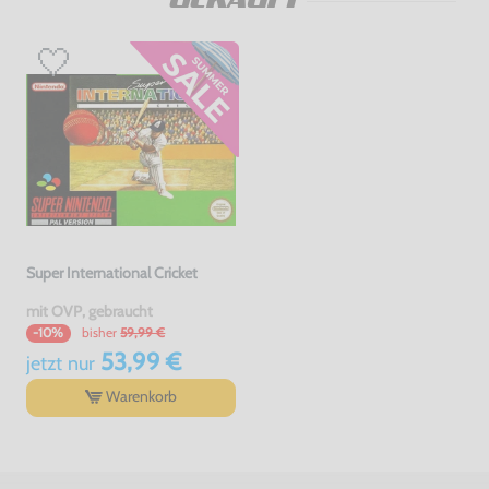
Super International Cricket
mit OVP, gebraucht
bisher
59,99 €
-10%
53,99 €
jetzt
nur
Warenkorb