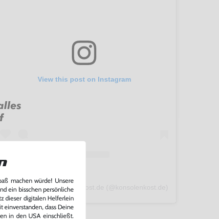
View this post on Instagram
n
Spaß machen würde! Unsere
A post shared by konsolenkost.de (@konsolenkost.de)
und ein bisschen persönliche
 dieser digitalen Helferlein
it einverstanden, dass Deine
ten in den USA einschließt.