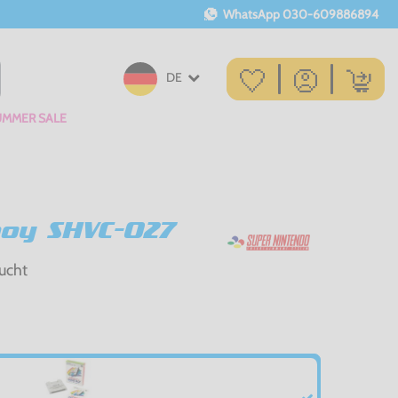
WhatsApp
030-609886894
DE
UMMER SALE
oy SHVC-027
ucht