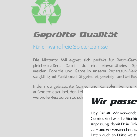
Geprüfte Qualität
Für einwandfreie Spielerlebnisse
Die Nintento Wii eignet sich perfekt für Retro-Ga
gleichermaßen. Damit du ein einwandfreies Spie
werden Konsole und Game in unserer Reparatur-Werks
sorgfältig auf Funktionalität getestet, gereinigt und bei Bed
Indem du gebrauchte Games und Konsolen bei uns kau
außerdem dazu bei, den Lebenszyklus von Konsolen und
wertvolle Ressourcen zu schonen und Abfall zu vermeiden
Wir passe
Hey Du! 🎮 Wir verwenden
Cookies sind wie die Sideki
Anpassung, damit Dein Einka
zu – und wir versprechen, d
Daten auch an Dritte weite