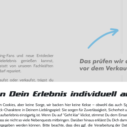
ming-Fans und neue Entdecker
lerlebnis genießen kannst,
tatt von unseren Fachkräften
arf repariert.
fst oder verkaufst, trägst du
 Games zu verlängern und damit
.
n Dein Erlebnis individuell a
 Cookies, aber keine Sorge, wir backen hier keine Kekse – obwohl das auch 
ck-Charaktere in Deinem Lieblingsspiel: Sie sorgen für Zuverlässigkeit, Sicherheit 
ufserlebnis einzigartig ist. Wenn Du auf "Geht klar" klickst, stimmst Du dem Einsatz
ass sie nicht so viele Nebenquests mitbringen. Darüber hinaus erklärst Du Dich dam
rgegeben werden können. Bitte beachte, dass dies ggf. die Verarbeitung der Da