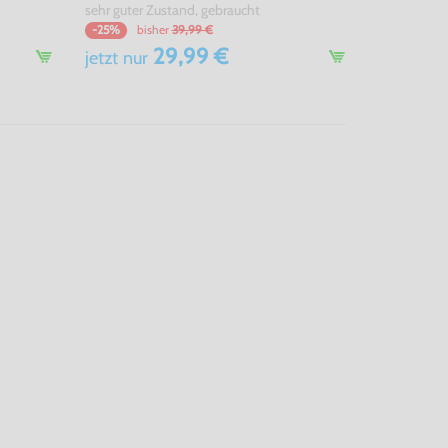
sehr guter Zustand, gebraucht
bisher
39,99 €
-25%
29,99 €
jetzt
nur