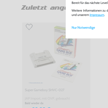
Bereit für das nächste Leve
Zuletzt angesehen
Weitere Informationen zu 
und unserem
Impressum
.
Nur Notwendige
Super Gameboy SHVC-027
JAP Import, mit OVP, gebraucht
Bald wieder da