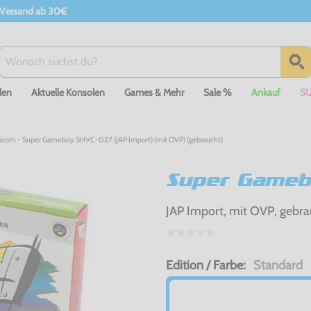
 Versand ab 30€
len
Aktuelle Konsolen
Games & Mehr
Sale %
Ankauf
S
icom - Super Gameboy SHVC-027 (JAP Import) (mit OVP) (gebraucht)
Super Gameb
JAP Import, mit OVP, gebra
Edition / Farbe:
Standard