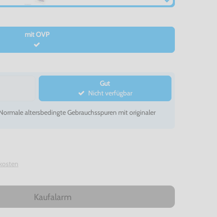
mit OVP
Gut
Nicht verfügbar
- Normale altersbedingte Gebrauchsspuren mit originaler
kosten
Kaufalarm