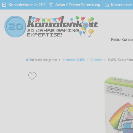
Konsolenkost ist 20!
Ankauf Deiner Sammlung
Kostenloser
Retro Konso
Zur Startseite gehen
Nintendo SNES
Zubehör
SNES / Super Fam