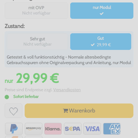
nur Modul
mit OVP
Nicht verfügbar
Zustand:
Gut
Sehr gut
Nicht verfügbar
29,99 €
Getestet & voll funktionstüchtig - Normale altersbedingte
Gebrauchsspuren ohne Originalverpackung und Anleitung, nur Modul
29,99 €
nur
Preise sind Endpreise zzgl.
Versandkosten
Sofort lieferbar
Warenkorb