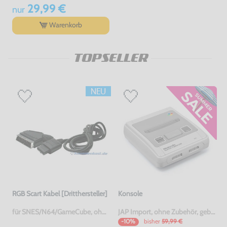
29,99 €
nur
Warenkorb
TOPSELLER
RGB Scart Kabel [Dritthersteller]
Konsole
für SNES/N64/GameCube, ohne OVP, NEU
JAP Import, ohne Zubehör, gebraucht
bisher
59,99 €
-10%