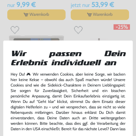
9,99 €
53,99 €
nur
jetzt
nur
Warenkorb
Warenkorb
-25%
Wir passen Dein
Erlebnis individuell an
Hey Du! 🎮 Wir verwenden Cookies, aber keine Sorge, wir backen
hier keine Kekse – obwohl das auch Spaß machen würde! Unsere
Cookies sind wie die Sidekick-Charaktere in Deinem Lieblingsspiel:
Super Mario World 1
Original SNES / Super Famicom
Sie sorgen für Zuverlässigkeit, Sicherheit und ein bisschen
Controller SHVC-005
persönliche Anpassung, damit Dein Einkaufserlebnis einzigartig ist.
Modul, gebraucht
sehr guter Zustand, gebraucht
Wenn Du auf "Geht klar" klickst, stimmst Du dem Einsatz dieser
bisher
39,99 €
-25%
digitalen Helferlein zu – und wir versprechen, dass sie nicht so viele
32,99 €
29,99 €
Nebenquests mitbringen. Darüber hinaus erklärst Du Dich damit
nur
jetzt
nur
einverstanden, dass Deine Daten auch an Dritte weitergegeben
Warenkorb
Warenkorb
werden können. Bitte beachte, dass dies ggf. die Verarbeitung der
Daten in den USA einschließt. Bereit für das nächste Level? Dann lass
uns gemeinsam weiterziehen! 🚀