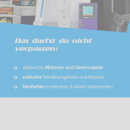
Das darfst du nicht
verpassen:
zahlreiche
Aktionen und Gewinnspiele
exklusive
Sonderangebote und Rabatte
Neuheiten
entdecken & direkt vorbestellen