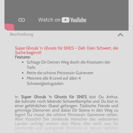
Beschreibung
Super
Ghouls
'n
Ghosts
für SNES - Zieh Dein Schwert, die
Suche beginnt!
Features:
Schlage Dir Deinen Weg durch die Kreaturen der
Tiefe
Rette die schöne Prinzessin
Guinevere
Meistere alle 8 Level auf allen 4
Schwierigkeitsgraden
In
Super
Ghouls
'n
Ghosts
für SNES
bist Du Arthur,
der kühnste noch lebende Schwertkämpfer und Du bist in
einer gefährlichen Quest gefangen. Tückische Feinde und
grimmige Dämonen sind dabei Dir Steine in den Weg zu
legen! Du musst die schöne Prinzessin
Guinevere
retten.
Aber Vorsicht! Der stinkende Herrscher des verbotenen
Landes verfolgt weitere üble Pläne. Wer weiß, was für
kriechende und springende Kreaturen in seinen Gefilden
lauern! Du kannst Deine Rüstung und Deine Stärke