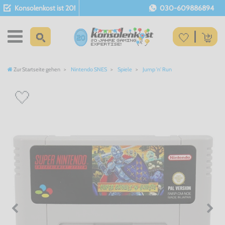
Konsolenkost ist 20!
030-609886894
Zur Startseite gehen
Nintendo SNES
Spiele
Jump 'n' Run