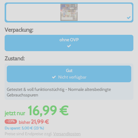
Verpackung:
ohne OVP
Zustand:
Gut
Nicht verfügbar
Getestet & voll funktionstüchtig - Normale altersbedingte
Gebrauchsspuren
16,99 €
jetzt
nur
21,99 €
-23%
bisher
Du sparst: 5,00 € (23 %)
Preise sind Endpreise zzgl.
Versandkosten