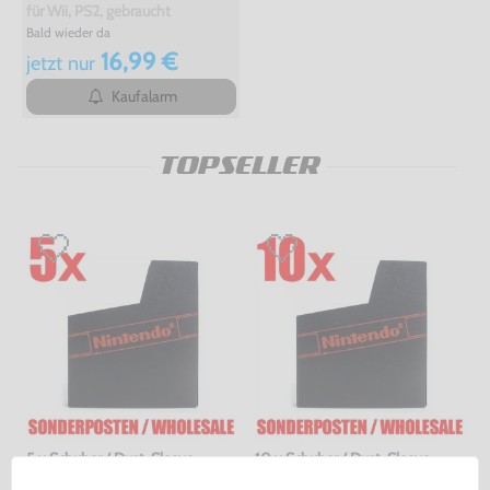
für Wii, PS2, gebraucht
Bald wieder da
16,99 €
jetzt
nur
Kaufalarm
TOPSELLER
5 x Schuber / Dust-Sleeve
10 x Schuber / Dust-Sleeve