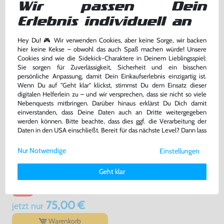
mit Nintendo Logo, gebraucht
mit Nintendo Logo, gebraucht
Wir passen Dein
Erlebnis individuell an
23,99 €
47,99 €
nur
nur
Hey Du! 🎮 Wir verwenden Cookies, aber keine Sorge, wir backen
Warenkorb
Warenkorb
hier keine Kekse – obwohl das auch Spaß machen würde! Unsere
Cookies sind wie die Sidekick-Charaktere in Deinem Lieblingsspiel:
Sie sorgen für Zuverlässigkeit, Sicherheit und ein bisschen
persönliche Anpassung, damit Dein Einkaufserlebnis einzigartig ist.
Wenn Du auf "Geht klar" klickst, stimmst Du dem Einsatz dieser
digitalen Helferlein zu – und wir versprechen, dass sie nicht so viele
Nebenquests mitbringen. Darüber hinaus erklärst Du Dich damit
einverstanden, dass Deine Daten auch an Dritte weitergegeben
werden können. Bitte beachte, dass dies ggf. die Verarbeitung der
Daten in den USA einschließt. Bereit für das nächste Level? Dann lass
uns gemeinsam weiterziehen! 🚀
Nur Notwendige
Einstellungen
Weitere Informationen zu den von uns verwendeten Cookies und
90 x Ethernet Kabel
Deinen Rechten als Nutzer findest Du in unserer
Daten­schutz­
Geht klar
erklärung
und unserem
Impressum
.
mit 3m., ohne OVP, NEU
bisher
249,99 €
-70%
75,00 €
jetzt
nur
Warenkorb