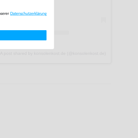
nserer
Daten­schutz­erklärung
A post shared by konsolenkost.de (@konsolenkost.de)