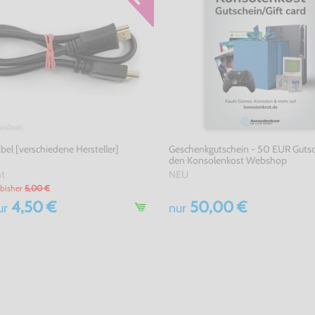
el [verschiedene Hersteller]
Geschenkgutschein - 50 EUR Gutsc
den Konsolenkost Webshop
ht
NEU
bisher
5,00 €
4,50 €
50,00 €
ur
nur