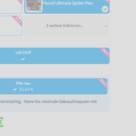
Marvel Ultimate Spider-Man
SALE
2 weitere Editionen…
SALE
mit OVP
SALE
Wie neu
20,69 €
ionstüchtig - Keine bis minimale Gebrauchsspuren mit
€