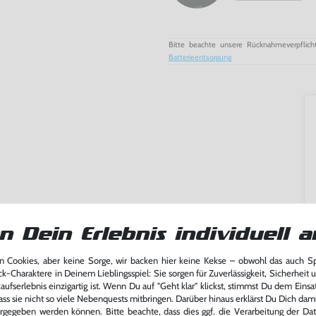
Bitte beachte unsere Rücknahmeverpflich
Batterieentsorgung
n Dein Erlebnis individuell a
 Cookies, aber keine Sorge, wir backen hier keine Kekse – obwohl das auch 
ck-Charaktere in Deinem Lieblingsspiel: Sie sorgen für Zuverlässigkeit, Sicherheit 
ufserlebnis einzigartig ist. Wenn Du auf "Geht klar" klickst, stimmst Du dem Einsatz
ass sie nicht so viele Nebenquests mitbringen. Darüber hinaus erklärst Du Dich dam
ming-Fans und neue Entdecker
rgegeben werden können. Bitte beachte, dass dies ggf. die Verarbeitung der Da