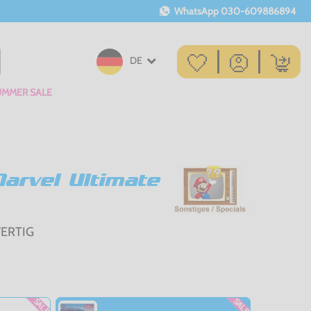
WhatsApp
030-609886894
DE
UMMER SALE
arvel Ultimate
WERTIG
SALE
SALE