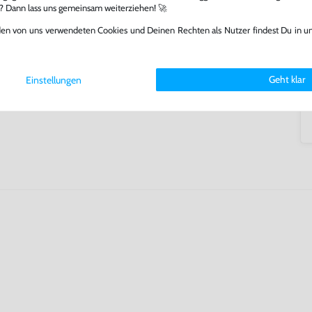
lerlebnis genießen kannst,
l? Dann lass uns gemeinsam weiterziehen! 🚀
tatt von unseren Fachkräften
arf repariert.
den von uns verwendeten Cookies und Deinen Rechten als Nutzer findest Du in u
fst oder verkaufst, trägst du
 Games zu verlängern und damit
.
Geht klar
Einstellungen