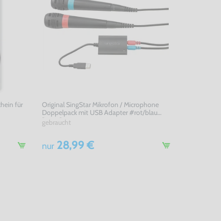
hein für
Original SingStar Mikrofon / Microphone
Doppelpack mit USB Adapter #rot/blau
[Sony]
gebraucht
28,99 €
nur