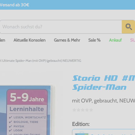
 Versand ab 30€
len
Aktuelle Konsolen
Games & Mehr
Sale %
Ankauf
S
vel Ultimate Spider-Man (mit OVP) (gebraucht) NEUWERTIG
Storio HD #M
Spider-Man
mit OVP, gebraucht, NEU
Edition: