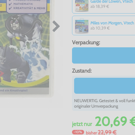
Garde der Löwen, Vtech
ab 18,39 €
Miles von Morgen, Vtech
ab 10,39 €
Verpackung:
Zustand:
NEUWERTIG. Getestet & voll funkt
originaler Umverpackung
20,69 
jetzt
nur
22,99 €
-10%
bisher