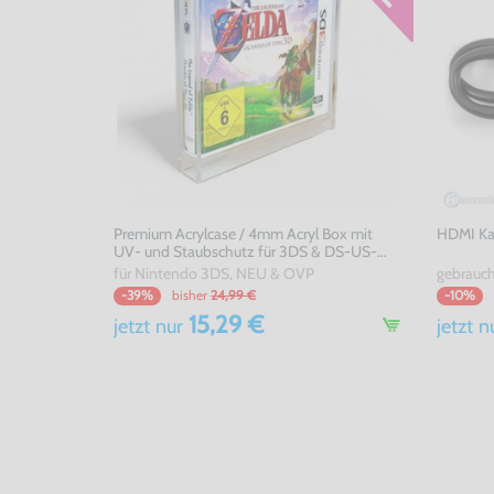
Premium Acrylcase / 4mm Acryl Box mit
HDMI Kab
UV- und Staubschutz für 3DS & DS-US-
Version OVP's
für Nintendo 3DS, NEU & OVP
gebrauc
bisher
24,99 €
-39%
-10%
15,29 €
jetzt
nur
jetzt
n