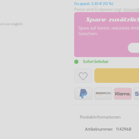
Du sparst: 2,30 € (10 %)
Preise sind Endpreise zzgl.
Versand
Spare zusätzli
num o.ä. möglich)
Spare auf bereits reduzierte A
Gutschein:
Sofort lieferbar
Produktinformationen
Artikelnummer:
1142968