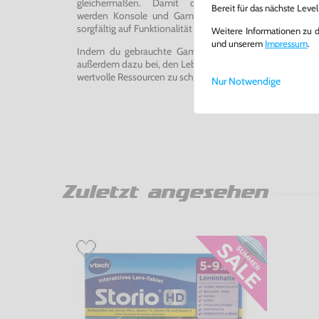
gleichermaßen. Damit du ein einwandfreies Spie
Bereit für das nächste Leve
werden Konsole und Game in unserer Reparatur-Werks
sorgfältig auf Funktionalität getestet, gereinigt und bei Bed
Weitere Informationen zu 
und unserem
Impressum
.
Indem du gebrauchte Games und Konsolen bei uns kau
außerdem dazu bei, den Lebenszyklus von Konsolen und
wertvolle Ressourcen zu schonen und Abfall zu vermeiden
Nur Notwendige
Zuletzt angesehen