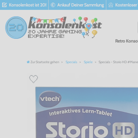
Konsolenkost ist 20!
Ankauf Deiner Sammlung
Kostenloser
Retro Konso
Zur Startseite gehen
Specials
Spiele
Specials - Storio HD #Mar