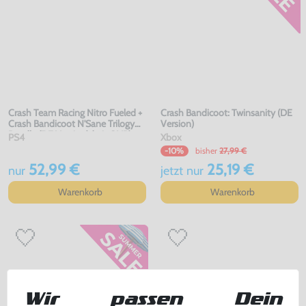
Crash Team Racing Nitro Fueled +
Crash Bandicoot: Twinsanity (DE
Crash Bandicoot N'Sane Trilogy
Version)
Bundle (DE Version) (mit OVP)
PS4
Xbox
bisher
27,99 €
-10%
52,99 €
25,19 €
nur
jetzt
nur
Warenkorb
Warenkorb
Wir passen Dein