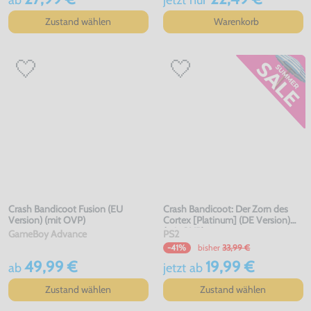
Zustand wählen
Warenkorb
Crash Bandicoot Fusion (EU
Crash Bandicoot: Der Zorn des
Version) (mit OVP)
Cortex [Platinum] (DE Version)
(mit OVP)
GameBoy Advance
PS2
bisher
33,99 €
-41%
49,99 €
19,99 €
ab
jetzt
ab
Zustand wählen
Zustand wählen