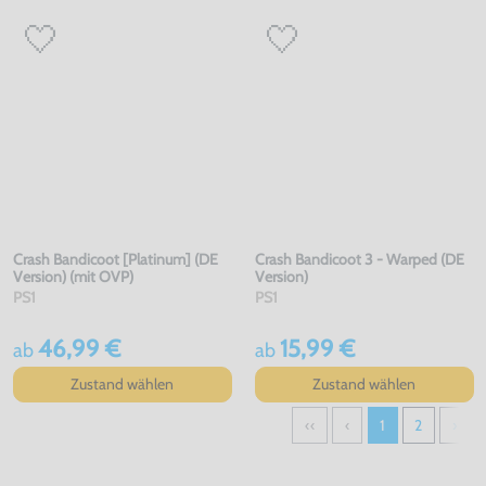
Crash Bandicoot [Platinum] (DE
Crash Bandicoot 3 - Warped (DE
Version) (mit OVP)
Version)
PS1
PS1
46,99 €
15,99 €
ab
ab
Zustand wählen
Zustand wählen
‹‹
‹
1
2
›