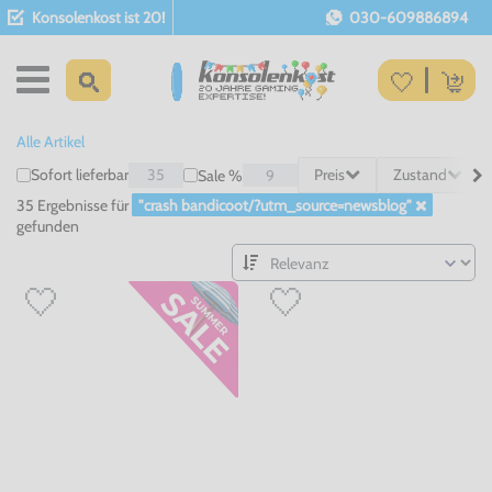
Konsolenkost ist 20!
030-609886894
Alle Artikel
Sofort lieferbar
35
Preis
Zustand
Sale %
9
35 Ergebnisse
für
"crash bandicoot/?utm_source=newsblog"
gefunden