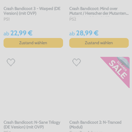
Crash Bandicoot 3 - Warped (DE
Crash Bandicoot: Mind over
Version) (mit OVP)
Mutant / Herrscher der Mutanten
(DE Version) (mit OVP)
PS1
PS2
22,99 €
28,99 €
ab
ab
Zustand wählen
Zustand wählen
Crash Bandicoot: N-Sane Trilogy
Crash Bandicoot 2: N-Tranced
(DE Version) (mit OVP)
(Modul)