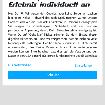
Erlebnis individuell an
Hey Du! 🎮 Wir verwenden Cookies, aber keine Sorge, wir backen
hier keine Kekse – obwohl das auch Spaß machen würde! Unsere
Cookies sind wie die Sidekick-Charaktere in Deinem Lieblingsspiel:
Crash Bandicoot 4 (UK Import)
Crash Bandicoot: Twinsanity (DE
Sie sorgen für Zuverlässigkeit, Sicherheit und ein bisschen
USK18
Version) (mit OVP)
persönliche Anpassung, damit Dein Einkaufserlebnis einzigartig ist.
PS4
Xbox
Wenn Du auf "Geht klar" klickst, stimmst Du dem Einsatz dieser
bisher
32,99 €
-10%
digitalen Helferlein zu – und wir versprechen, dass sie nicht so viele
29,69 €
39,99 €
Nebenquests mitbringen. Darüber hinaus erklärst Du Dich damit
jetzt
nur
nur
einverstanden, dass Deine Daten auch an Dritte weitergegeben
Warenkorb
Warenkorb
werden können. Bitte beachte, dass dies ggf. die Verarbeitung der
Daten in den USA einschließt. Bereit für das nächste Level? Dann lass
uns gemeinsam weiterziehen! 🚀
Nur Notwendige
Einstellungen
Weitere Informationen zu den von uns verwendeten Cookies und
Deinen Rechten als Nutzer findest Du in unserer
Daten­schutz­
Geht klar
erklärung
und unserem
Impressum
.