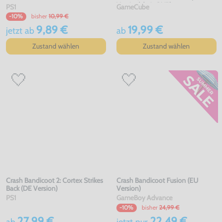
Version) (mit OVP)
PS1
GameCube
bisher
10,99 €
-10%
9,89 €
19,99 €
jetzt
ab
ab
Zustand wählen
Zustand wählen
Crash Bandicoot 2: Cortex Strikes
Crash Bandicoot Fusion (EU
Back (DE Version)
Version)
PS1
GameBoy Advance
bisher
24,99 €
-10%
27,99 €
22,49 €
ab
jetzt
nur