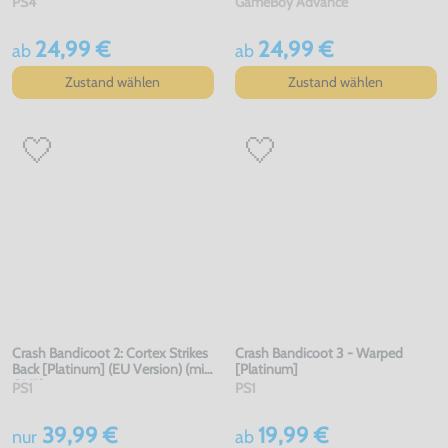
PS4
GameBoy Advance
24,99 €
24,99 €
ab
ab
Zustand wählen
Zustand wählen
Crash Bandicoot 2: Cortex Strikes
Crash Bandicoot 3 - Warped
Back [Platinum] (EU Version) (mit
[Platinum]
OVP)
PS1
PS1
39,99 €
19,99 €
nur
ab