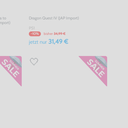
a to
Dragon Quest IV (JAP Import)
mport)
PS1
bisher
34,99 €
-10%
31,49 €
jetzt
nur