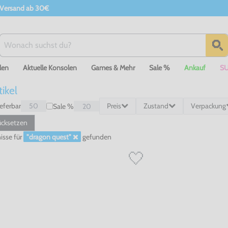
 Versand ab 30€
len
Aktuelle Konsolen
Games & Mehr
Sale %
Ankauf
S
tikel
ieferbar
50
Preis
Zustand
Verpackung
Sale %
20
cksetzen
isse
für
"dragon quest"
gefunden