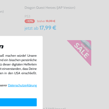
Dragon Quest Heroes (JAP Version)
on)
PS3
bisher
19,99 €
-10%
17,99 €
jetzt
ab
n
Spaß machen würde! Unsere
und ein bisschen persönliche
 dieser digitalen Helferlein
it einverstanden, dass Deine
ten in den USA einschließt.
nserer
Daten­schutz­erklärung
 Edition
Dragon Quest 7 (JAP Import)