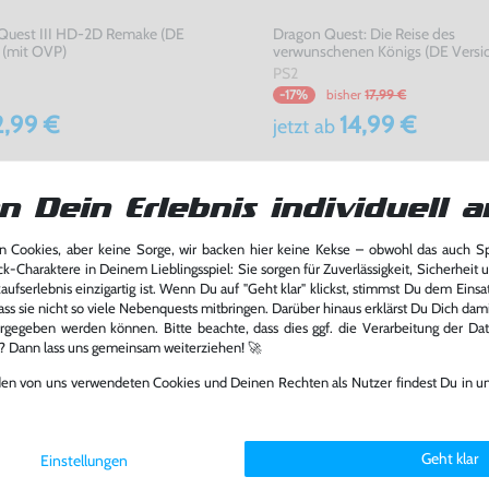
Quest III HD-2D Remake (DE
Dragon Quest: Die Reise des
 (mit OVP)
verwunschenen Königs (DE Versi
PS2
bisher
17,99 €
-17%
,99 €
14,99 €
jetzt
ab
n Dein Erlebnis individuell a
 Cookies, aber keine Sorge, wir backen hier keine Kekse – obwohl das auch 
ck-Charaktere in Deinem Lieblingsspiel: Sie sorgen für Zuverlässigkeit, Sicherheit 
ufserlebnis einzigartig ist. Wenn Du auf "Geht klar" klickst, stimmst Du dem Einsatz
ass sie nicht so viele Nebenquests mitbringen. Darüber hinaus erklärst Du Dich dam
rgegeben werden können. Bitte beachte, dass dies ggf. die Verarbeitung der Da
l? Dann lass uns gemeinsam weiterziehen! 🚀
den von uns verwendeten Cookies und Deinen Rechten als Nutzer findest Du in u
Geht klar
Einstellungen
uest: Builders 2 (DE Version) (mit
Dragon Quest. Builders #Day One