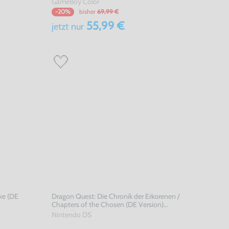
GameBoy Color
bisher
69,99 €
-20%
55,99 €
jetzt
nur
ke (DE
Dragon Quest: Die Chronik der Erkorenen /
Chapters of the Chosen (DE Version)
(Modul)
Nintendo DS