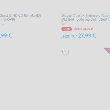
Quest III HD-2D Remake (DE
Dragon Quest X: Nemureru Yuush
 (mit OVP)
Michibiki no Meiyuu Online (JAP I
ries
Wii
bisher
34,99 €
-20%
,99 €
27,99 €
jetzt
nur