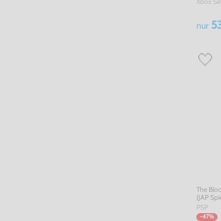
Xbox Se
53
nur
The Blo
(JAP Spi
PSP
-47%