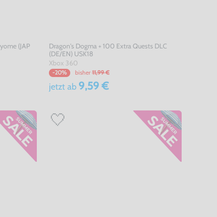
ayome (JAP
Dragon's Dogma + 100 Extra Quests DLC
(DE/EN) USK18
Xbox 360
bisher
11,99 €
-20%
9,59 €
jetzt
ab