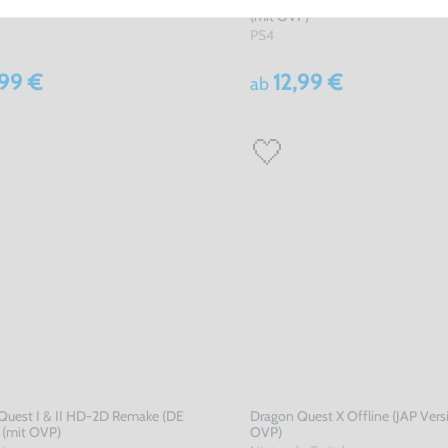
(mit OVP)
PS4
,99 €
12,99 €
ab
Quest I & II HD-2D Remake (DE
Dragon Quest X Offline (JAP Versi
 (mit OVP)
OVP)