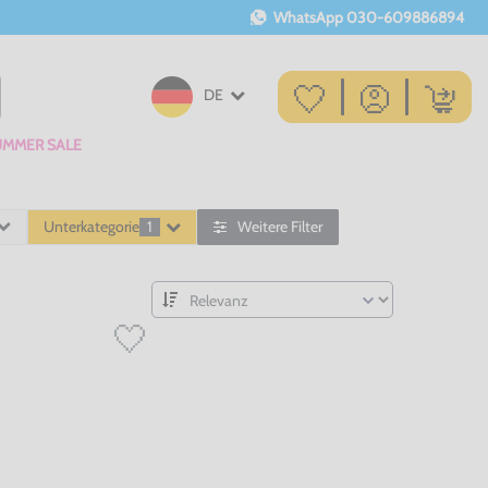
WhatsApp
030-609886894
DE
UMMER SALE
Unterkategorie
1
Weitere Filter