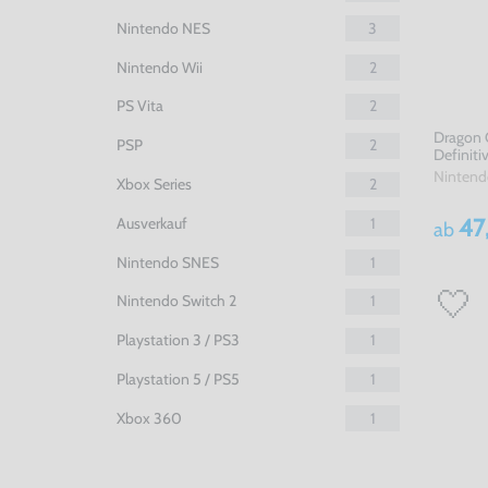
Nintendo NES
3
Nintendo Wii
2
PS Vita
2
Dragon Q
PSP
2
Definiti
Nintend
Xbox Series
2
47
Ausverkauf
1
ab
Nintendo SNES
1
Nintendo Switch 2
1
Playstation 3 / PS3
1
Playstation 5 / PS5
1
Xbox 360
1