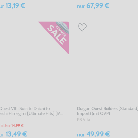
13,19 €
67,99 €
ur
nur
uest VIII: Sora to Daichi to
Dragon Quest Builders [Standard]
shi Himegimi [Ultimate Hits] (JAP
Import) (mit OVP)
PS Vita
bisher
14,99 €
13,49 €
49,99 €
ur
nur