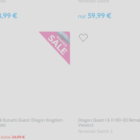
ries
Nintendo Switch
,99 €
59,99 €
nur
ck Kuzushi Quest: Dragon Kingdom
Dragon Quest I & II HD-2D Rema
ele)
Version)
Nintendo Switch 2
bisher
24,99 €