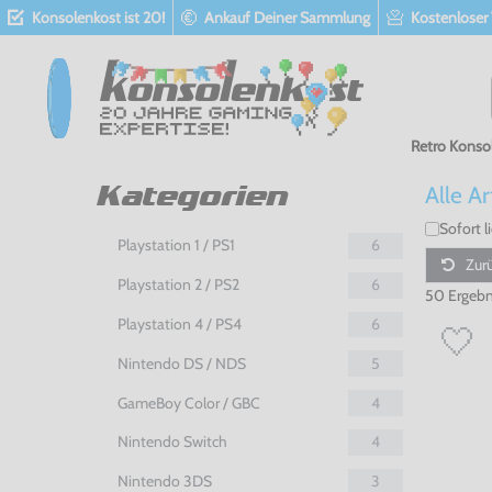
Konsolenkost ist 20!
Ankauf Deiner Sammlung
Kostenloser
Retro Konso
Alle Ar
Kategorien
Sofort l
Playstation 1 / PS1
6
Zurü
Playstation 2 / PS2
6
50 Ergebn
Playstation 4 / PS4
6
Nintendo DS / NDS
5
GameBoy Color / GBC
4
Nintendo Switch
4
Nintendo 3DS
3