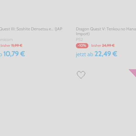
uest III: Soshite Densetsu e... (JAP
Dragon Quest V: Tenkou no Han
Import)
amicom
PS2
bisher
11,99 €
bisher
24,99 €
-10%
10,79 €
22,49 €
b
jetzt
ab