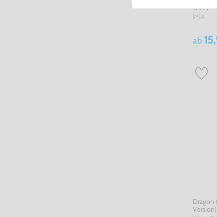
OVP)
PS4
15
ab
Dragon 
Version)