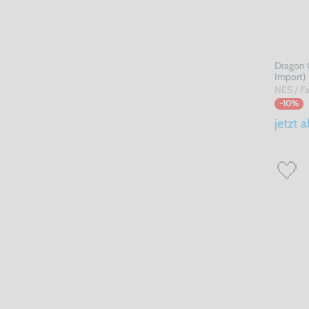
Dragon Q
Import)
NES / F
-10%
jetzt
a