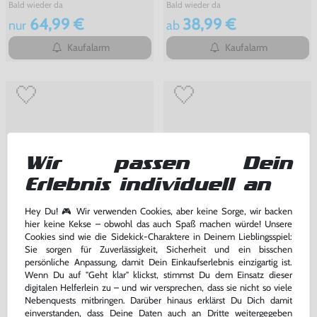
Bald wieder da
Bald wieder da
64,99 €
38,99 €
nur
ab
Kaufalarm
Kaufalarm
Wir passen Dein
Erlebnis individuell an
Hey Du! 🎮 Wir verwenden Cookies, aber keine Sorge, wir backen
hier keine Kekse – obwohl das auch Spaß machen würde! Unsere
Cookies sind wie die Sidekick-Charaktere in Deinem Lieblingsspiel:
Axiom Verge (DE Version)
Axiom Verge (DE Version) (mit
OVP)
Sie sorgen für Zuverlässigkeit, Sicherheit und ein bisschen
persönliche Anpassung, damit Dein Einkaufserlebnis einzigartig ist.
Nintendo Switch
Nintendo Switch
Wenn Du auf "Geht klar" klickst, stimmst Du dem Einsatz dieser
Bald wieder da
Bald wieder da
digitalen Helferlein zu – und wir versprechen, dass sie nicht so viele
49,99 €
46,99 €
nur
nur
Nebenquests mitbringen. Darüber hinaus erklärst Du Dich damit
einverstanden, dass Deine Daten auch an Dritte weitergegeben