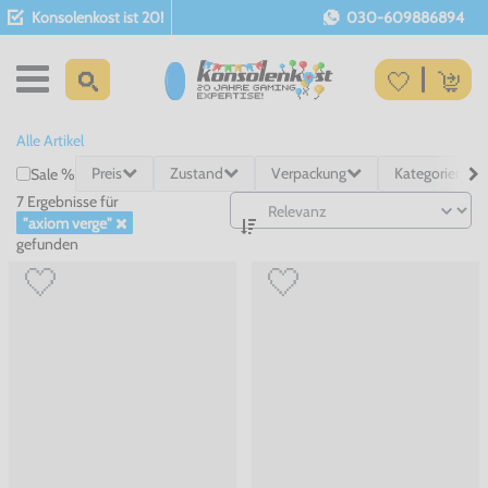
Konsolenkost ist 20!
030-609886894
Alle Artikel
Preis
Zustand
Verpackung
Kategorien
Sale %
7 Ergebnisse
für
"axiom verge"
gefunden