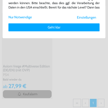
Kaufalarm
Kaufalarm
werden können. Bitte beachte, dass dies ggf. die Verarbeitung der
Daten in den USA einschließt. Bereit für das nächste Level? Dann lass
uns gemeinsam weiterziehen! 🚀
Nur Notwendige
Einstellungen
Weitere Informationen zu den von uns verwendeten Cookies und
Deinen Rechten als Nutzer findest Du in unserer
Daten­schutz­
Geht klar
erklärung
und unserem
Impressum
.
Axiom Verge #Multiverse Edition
(DE/EN) (mit OVP)
PS4
Bald wieder da
27,99 €
ab
Kaufalarm
‹‹
‹
1
›