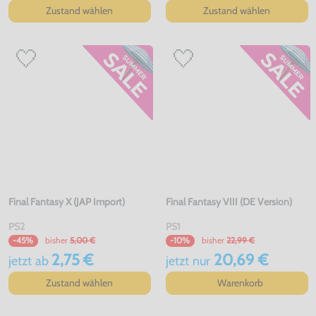
Zustand wählen
Zustand wählen
Final Fantasy X (JAP Import)
Final Fantasy VIII (DE Version)
PS2
PS1
bisher
5,00 €
bisher
22,99 €
-45%
-10%
2,75 €
20,69 €
jetzt
ab
jetzt
nur
Zustand wählen
Warenkorb