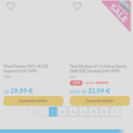
Final Fantasy XVI / 16 (DE
Final Fantasy VI / 6 (ohne Demo
Version) (mit OVP)
Disk) (DE Version) (mit OVP)
PS5
PS1
bisher
46,99 €
-30%
29,99 €
32,99 €
ab
jetzt
ab
Zustand wählen
Zustand wählen
‹‹
‹
1
2
3
4
5
6
7
›