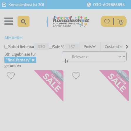
Konsolenkost ist 20!
030-609886894
Alle Artikel
Sofort lieferbar
330
Preis
Zustand
Sale %
157
881 Ergebnisse
für
"final fantasy"
gefunden