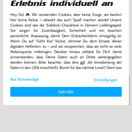
Erlebnis individuell an
Hey Du! 🎮 Wir verwenden Cookies, aber keine Sorge, wir backen
hier keine Kekse – obwohl das auch Spaß machen würde! Unsere
Cookies sind wie die Sidekick-Charaktere in Deinem Lieblingsspiel:
Final Fantasy X | X-2: HD
Dissidia Final Fantasy (JAP
Remaster (DE Version) (mit OVP)
Import)
Sie sorgen für Zuverlässigkeit, Sicherheit und ein bisschen
persönliche Anpassung, damit Dein Einkaufserlebnis einzigartig ist.
PS3
PSP
Wenn Du auf "Geht klar" klickst, stimmst Du dem Einsatz dieser
bisher
26,99 €
-93%
digitalen Helferlein zu – und wir versprechen, dass sie nicht so viele
8,99 €
2,00 €
ab
jetzt
ab
Nebenquests mitbringen. Darüber hinaus erklärst Du Dich damit
einverstanden, dass Deine Daten auch an Dritte weitergegeben
Zustand wählen
Zustand wählen
werden können. Bitte beachte, dass dies ggf. die Verarbeitung der
Daten in den USA einschließt. Bereit für das nächste Level? Dann lass
uns gemeinsam weiterziehen! 🚀
Nur Notwendige
Einstellungen
Weitere Informationen zu den von uns verwendeten Cookies und
Deinen Rechten als Nutzer findest Du in unserer
Daten­schutz­
Geht klar
erklärung
und unserem
Impressum
.