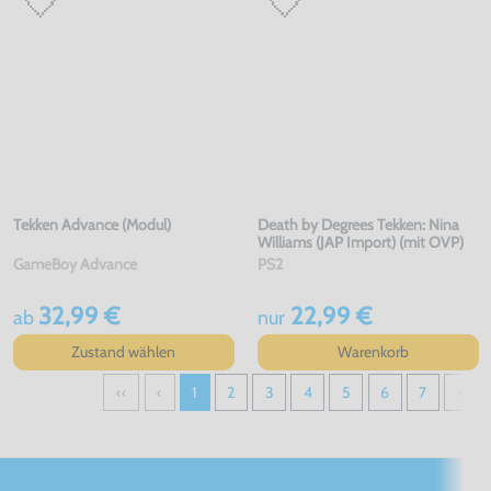
Tekken Advance (Modul)
Death by Degrees Tekken: Nina
Williams (JAP Import) (mit OVP)
GameBoy Advance
PS2
32,99 €
22,99 €
ab
nur
Zustand wählen
Warenkorb
‹‹
‹
1
2
3
4
5
6
7
›