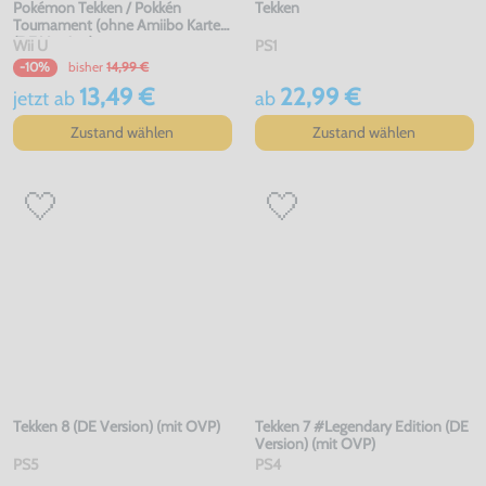
Pokémon Tekken / Pokkén
Tekken
Tournament (ohne Amiibo Karte)
(DE Version)
Wii U
PS1
bisher
14,99 €
-10%
13,49 €
22,99 €
jetzt
ab
ab
Zustand wählen
Zustand wählen
Tekken 8 (DE Version) (mit OVP)
Tekken 7 #Legendary Edition (DE
Version) (mit OVP)
PS5
PS4