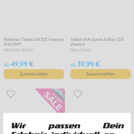
Pokemon Tekken DX (DE Version)
Tekken 8 #Launch Edition (DE
(mit OVP)
Version)
Nintendo Switch
Xbox Series
49,99 €
39,99 €
ab
ab
Zustand wählen
Zustand wählen
Wir passen Dein