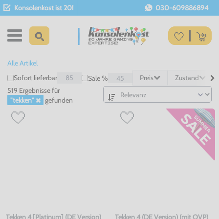
Konsolenkost ist 20!
030-609886894
Alle Artikel
Sofort lieferbar
85
Preis
Zustand
Sale %
45
519 Ergebnisse
für
"tekken"
gefunden
Tekken 4 [Platinum] (DE Version)
Tekken 4 (DE Version) (mit OVP)