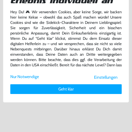
Erlebnis individuell an
Hey Du! 🎮 Wir verwenden Cookies, aber keine Sorge, wir backen
hier keine Kekse – obwohl das auch Spaß machen würde! Unsere
Tekken 6 [Classics] (DE Version)
Tekken 4 [Platinum] (DE Version)
Cookies sind wie die Sidekick-Charaktere in Deinem Lieblingsspiel:
Sie sorgen für Zuverlässigkeit, Sicherheit und ein bisschen
Xbox 360
PS2
persönliche Anpassung, damit Dein Einkaufserlebnis einzigartig ist.
bisher
9,99 €
-28%
Wenn Du auf "Geht klar" klickst, stimmst Du dem Einsatz dieser
7,19 €
5,00 €
digitalen Helferlein zu – und wir versprechen, dass sie nicht so viele
jetzt
ab
ab
Nebenquests mitbringen. Darüber hinaus erklärst Du Dich damit
Zustand wählen
Zustand wählen
einverstanden, dass Deine Daten auch an Dritte weitergegeben
werden können. Bitte beachte, dass dies ggf. die Verarbeitung der
Daten in den USA einschließt. Bereit für das nächste Level? Dann lass
uns gemeinsam weiterziehen! 🚀
Nur Notwendige
Einstellungen
Weitere Informationen zu den von uns verwendeten Cookies und
Deinen Rechten als Nutzer findest Du in unserer
Daten­schutz­
Geht klar
erklärung
und unserem
Impressum
.