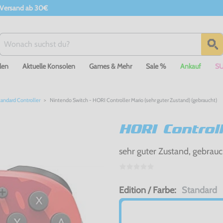
 Versand ab 30€
len
Aktuelle Konsolen
Games & Mehr
Sale %
Ankauf
S
andard Controller
Nintendo Switch - HORI Controller Mario (sehr guter Zustand) (gebraucht)
HORI Control
sehr guter Zustand, gebrauc
Edition / Farbe:
Standard