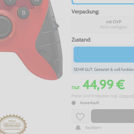
Verpackung:
mit OVP
Nicht verfügbar
Zustand:
SEHR GUT. Getestet & voll funktio
44,99 €
nur
Preise sind Endpreise zzgl.
Versand
Ausverkauft
Kaufalarm