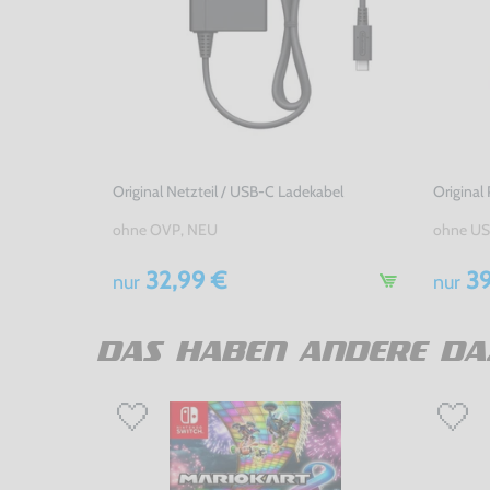
Original Netzteil / USB-C Ladekabel
Original 
ohne OVP, NEU
ohne US
32,99 €
39
nur
nur
DAS HABEN ANDERE DA