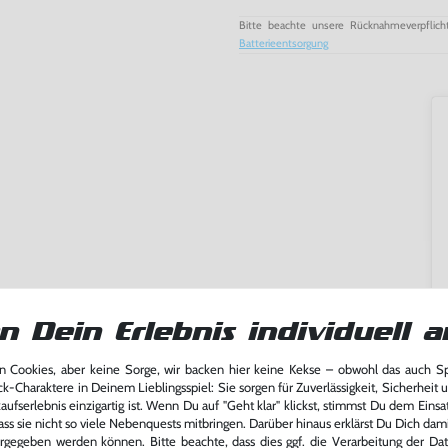
Bitte beachte unsere Rücknahmeverpflich
Batterieentsorgung
n Dein Erlebnis individuell a
 Cookies, aber keine Sorge, wir backen hier keine Kekse – obwohl das auch 
ck-Charaktere in Deinem Lieblingsspiel: Sie sorgen für Zuverlässigkeit, Sicherheit 
ming-Fans und neue Entdecker
ufserlebnis einzigartig ist. Wenn Du auf "Geht klar" klickst, stimmst Du dem Einsatz
lerlebnis genießen kannst,
ass sie nicht so viele Nebenquests mitbringen. Darüber hinaus erklärst Du Dich dam
tatt von unseren Fachkräften
rgegeben werden können. Bitte beachte, dass dies ggf. die Verarbeitung der Da