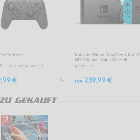
Pro Controller
Konsole #Neon-Blau/Neon-Rot + D
HDMI Kabel + Grip + Netzteil
B-Ladekabel, gebraucht
gebraucht
,99 €
239,99 €
nur
ZU GEKAUFT