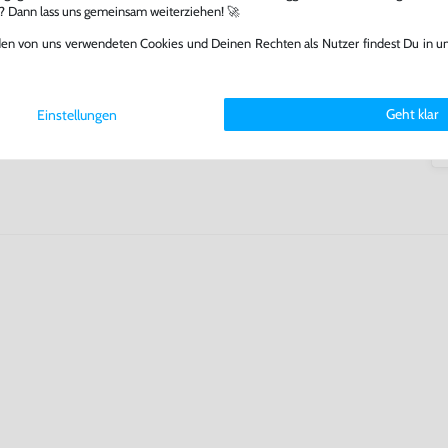
arf repariert.
l? Dann lass uns gemeinsam weiterziehen! 🚀
fst oder verkaufst, trägst du
den von uns verwendeten Cookies und Deinen Rechten als Nutzer findest Du in u
 Games zu verlängern und damit
.
Geht klar
Einstellungen