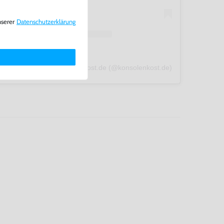
nserer
Daten­schutz­erklärung
A post shared by konsolenkost.de (@konsolenkost.de)