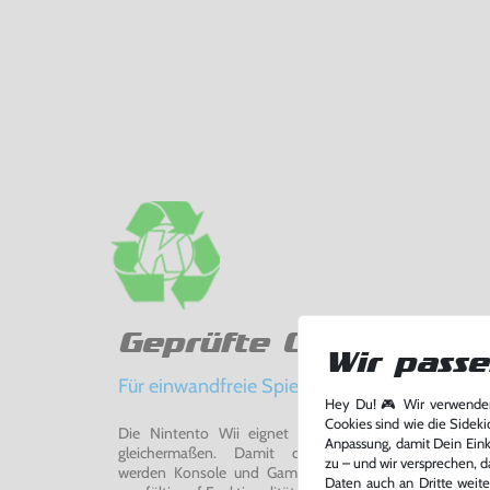
Geprüfte Qualität
Wir passe
Für einwandfreie Spielerlebnisse
Hey Du! 🎮 Wir verwenden
Cookies sind wie die Sideki
Die Nintento Wii eignet sich perfekt für Retro-Ga
Anpassung, damit Dein Einka
gleichermaßen. Damit du ein einwandfreies Spie
zu – und wir versprechen, d
werden Konsole und Game in unserer Reparatur-Werks
Daten auch an Dritte weite