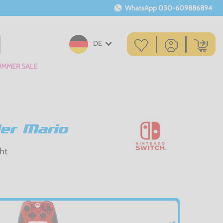
WhatsApp
030-609886894
DE
UMMER SALE
ler Mario
ht