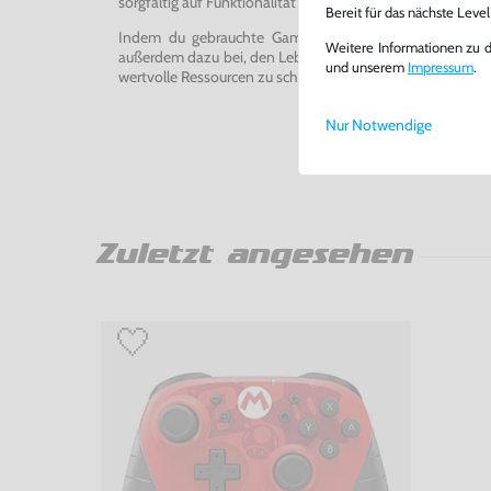
sorgfältig auf Funktionalität getestet, gereinigt und bei Bed
Bereit für das nächste Leve
Indem du gebrauchte Games und Konsolen bei uns kau
Weitere Informationen zu 
außerdem dazu bei, den Lebenszyklus von Konsolen und
und unserem
Impressum
.
wertvolle Ressourcen zu schonen und Abfall zu vermeiden
Nur Notwendige
Zuletzt angesehen