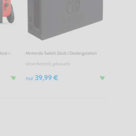
ock +
Nintendo Switch Dock / Dockingstation
ohne Netzteil, gebraucht
39,99 €
nur