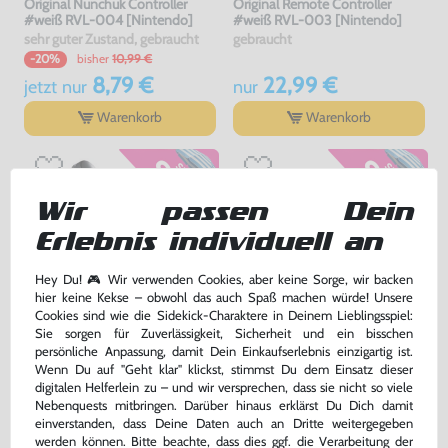
Original Nunchuk Controller
Original Remote Controller
#weiß RVL-004 [Nintendo]
#weiß RVL-003 [Nintendo]
sehr guter Zustand, gebraucht
gebraucht
bisher
10,99 €
-20%
8,79 €
22,99 €
jetzt
nur
nur
Warenkorb
Warenkorb
Wir passen Dein
Erlebnis individuell an
Hey Du! 🎮 Wir verwenden Cookies, aber keine Sorge, wir backen
hier keine Kekse – obwohl das auch Spaß machen würde! Unsere
Cookies sind wie die Sidekick-Charaktere in Deinem Lieblingsspiel:
Sie sorgen für Zuverlässigkeit, Sicherheit und ein bisschen
persönliche Anpassung, damit Dein Einkaufserlebnis einzigartig ist.
Original Nunchuk Controller
Original Schutzhülle / Skin /
Wenn Du auf "Geht klar" klickst, stimmst Du dem Einsatz dieser
#schwarz [Nintendo]
Sleeve / Cover für Remote
digitalen Helferlein zu – und wir versprechen, dass sie nicht so viele
#transp.
sehr guter Zustand, gebraucht
gebraucht
Nebenquests mitbringen. Darüber hinaus erklärst Du Dich damit
bisher
0,99 €
-60%
einverstanden, dass Deine Daten auch an Dritte weitergegeben
12,99 €
0,40 €
nur
jetzt
nur
werden können. Bitte beachte, dass dies ggf. die Verarbeitung der