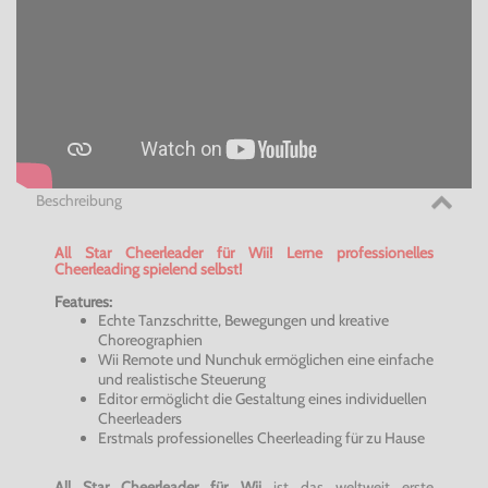
Beschreibung
All Star Cheerleader für Wii! Lerne professionelles
Cheerleading
spielend selbst!
Features:
Echte Tanzschritte, Bewegungen und kreative
Choreographien
Wii
Remote
und
Nunchuk
ermöglichen eine einfache
und realistische Steuerung
Editor ermöglicht die Gestaltung eines individuellen
Cheerleaders
Erstmals professionelles
Cheerleading
für zu Hause
All Star Cheerleader für Wii
ist das weltweit erste