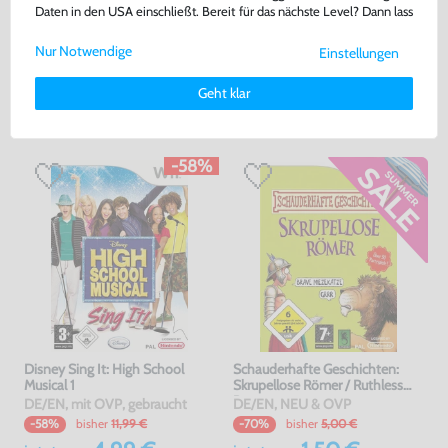
Daten in den USA einschließt. Bereit für das nächste Level? Dann lass
Warenkorb
Warenkorb
uns gemeinsam weiterziehen! 🚀
Nur Notwendige
Einstellungen
Weitere Informationen zu den von uns verwendeten Cookies und
Deinen Rechten als Nutzer findest Du in unserer
Daten­schutz­
DAS HABEN ANDERE DAZU
Geht klar
erklärung
und unserem
Impressum
.
GEKAUFT
-58%
Disney Sing It: High School
Schauderhafte Geschichten:
Musical 1
Skrupellose Römer / Ruthless
Romans
DE/EN, mit OVP, gebraucht
DE/EN, NEU & OVP
bisher
11,99 €
bisher
5,00 €
-58%
-70%