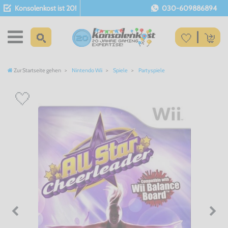
Konsolenkost ist 20!
030-609886894
Zur Startseite gehen
Nintendo Wii
Spiele
Partyspiele