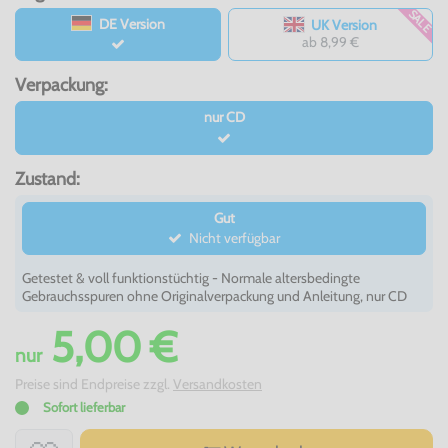
SALE
DE Version
UK Version
ab 8,99 €
Verpackung:
nur CD
Zustand:
Gut
Nicht verfügbar
Getestet & voll funktionstüchtig - Normale altersbedingte
Gebrauchsspuren ohne Originalverpackung und Anleitung, nur CD
5,00 €
nur
Preise sind Endpreise zzgl.
Versandkosten
Sofort lieferbar