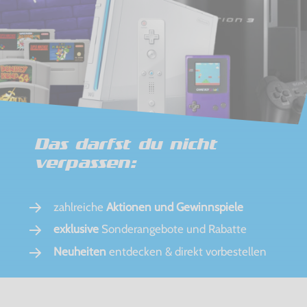
Das darfst du nicht
verpassen:
zahlreiche
Aktionen und Gewinnspiele
exklusive
Sonderangebote und Rabatte
Neuheiten
entdecken & direkt vorbestellen