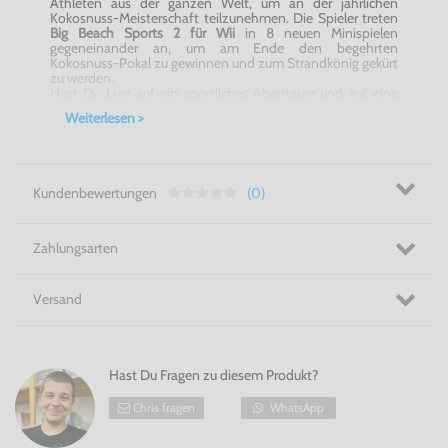
Athleten aus der ganzen Welt, um an der jährlichen
Kokosnuss-Meisterschaft teilzunehmen. Die Spieler treten
Big Beach Sports 2 für Wii
in 8 neuen Minispielen
gegeneinander an, um am Ende den begehrten
Kokosnuss-Pokal zu gewinnen und zum Strandkönig gekürt
zu werden.
Hast Du Lust auf ein sportliches Abenteuer und auf eine
schweißtreibende Herausforderung der ganz besonderen
Weiterlesen >
Art? Dann mache Dich jetzt bereit für die Sport-Simulation
Big Beach Sports 2 für Wii
, denn hier erwartet Dich genau
eine solche Herausforderung, die Dir allerdings nicht nur
einiges abverlangen sondern die Dich darüber hinaus auch
mit ziemlicher Sicherheit etliche Stunden lang sehr gut
Kundenbewertungen
(0)
unterhalten können wird!
Werde Du der neue Strandkönig! - Big Beach Sports 2 für
Wii
Zahlungsarten
Versand
Hast Du Fragen zu diesem Produkt?
Chris fragen
WhatsApp