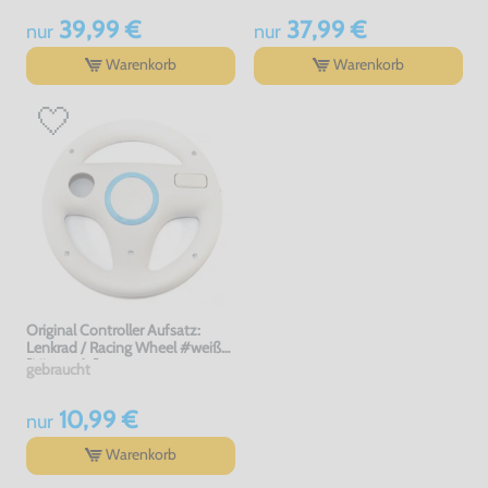
39,99 €
37,99 €
nur
nur
Warenkorb
Warenkorb
Original Controller Aufsatz:
Lenkrad / Racing Wheel #weiß
[Nintendo]
gebraucht
10,99 €
nur
Warenkorb