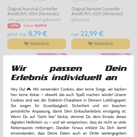
Original Nunchuk Controller
Original Remote Controller
#weiß RVL-004 [Nintendo]
#weiß RVL-003 [Nintendo]
sehr guter Zustand, gebraucht
gebraucht
bisher
10,99 €
-20%
8,79 €
22,99 €
jetzt
nur
nur
Warenkorb
Warenkorb
Wir passen Dein
Erlebnis individuell an
Hey Du! 🎮 Wir verwenden Cookies, aber keine Sorge, wir backen
hier keine Kekse – obwohl das auch Spaß machen würde! Unsere
Cookies sind wie die Sidekick-Charaktere in Deinem Lieblingsspiel:
Sie sorgen für Zuverlässigkeit, Sicherheit und ein bisschen
persönliche Anpassung, damit Dein Einkaufserlebnis einzigartig ist.
Wenn Du auf "Geht klar" klickst, stimmst Du dem Einsatz dieser
Original Nunchuk Controller
Original Schutzhülle / Skin /
digitalen Helferlein zu – und wir versprechen, dass sie nicht so viele
#schwarz [Nintendo]
Sleeve / Cover für Remote
#transp.
Nebenquests mitbringen. Darüber hinaus erklärst Du Dich damit
sehr guter Zustand, gebraucht
gebraucht
einverstanden, dass Deine Daten auch an Dritte weitergegeben
bisher
0,99 €
-60%