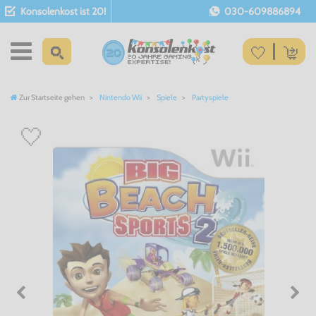
Konsolenkost ist 20!
030-609886894
Zur Startseite gehen
Nintendo Wii
Spiele
Partyspiele