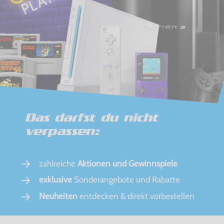
Das darfst du nicht
verpassen:
zahlreiche
Aktionen und Gewinnspiele
exklusive
Sonderangebote und Rabatte
Neuheiten
entdecken & direkt vorbestellen