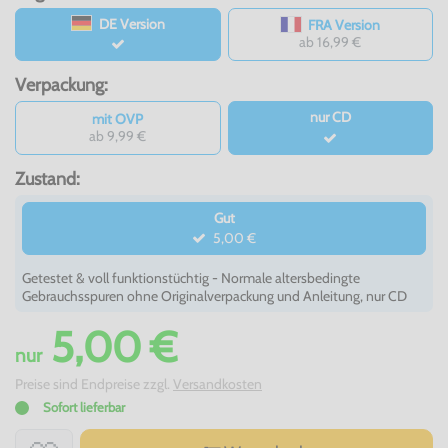
DE Version
FRA Version
ab 16,99 €
Verpackung:
nur CD
mit OVP
ab 9,99 €
Zustand:
Gut
5,00 €
Getestet & voll funktionstüchtig - Normale altersbedingte
Gebrauchsspuren ohne Originalverpackung und Anleitung, nur CD
5,00 €
nur
Preise sind Endpreise zzgl.
Versandkosten
Sofort lieferbar