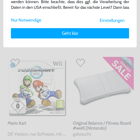
werden können. Bitte beachte, dass dies ggf. die Verarbeitung der
12,99 €
0,40 €
nur
jetzt
nur
Daten in den USA einschließt. Bereit für das nächste Level? Dann lass
uns gemeinsam weiterziehen! 🚀
Warenkorb
Warenkorb
Nur Notwendige
Einstellungen
Weitere Informationen zu den von uns verwendeten Cookies und
Deinen Rechten als Nutzer findest Du in unserer
Daten­schutz­
Geht klar
erklärung
und unserem
Impressum
.
DAS HABEN ANDERE DAZU
GEKAUFT
Mario Kart
Original Balance / Fitness Board
#weiß [Nintendo]
DE Version, nur Software, mit OVP / Pappschuber, gebraucht
gebraucht