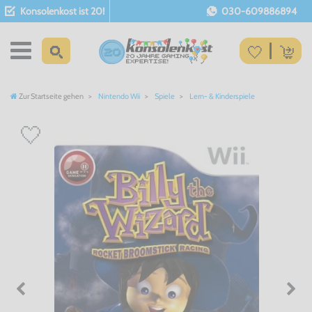
Konsolenkost ist 20!
030-609886894
Zur Startseite gehen
Nintendo Wii
Spiele
Lern- & Kinderspiele