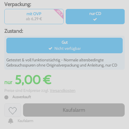
Verpackung:
SALE
nur CD
mit OVP
ab 6,29 €
Zustand:
Gut
Nicht verfügbar
Getestet & voll funktionstüchtig - Normale altersbedingte
Gebrauchsspuren ohne Originalverpackung und Anleitung, nur CD
5,00 €
nur
Preise sind Endpreise zzgl.
Versandkosten
Ausverkauft
Kaufalarm
Kaufalarm