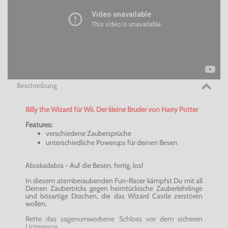
Beschreibung
Billy the Wizard für Wii. Der kleine Bruder von Harry Potter
Features:
verschiedene Zaubersprüche
unterschiedliche Powerups für deinen Besen
Abrakadabra - Auf die Besen, fertig, los!
In diesem atemberaubenden Fun-Racer kämpfst Du mit all
Deinen Zaubertricks gegen heimtückische Zauberlehrlinge
und bösartige Drachen, die das Wizard Castle zerstören
wollen.
Rette das sagenumworbene Schloss vor dem sicheren
Untergang.