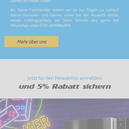
Games ein neues Leben.
Als Game-Fachhändler stehen wir dir bei Fragen zu Verkauf
deiner Konsolen und Games sowie bei der Auswahl deines
neuen Lieblingsartikels zur Seite. Schreib uns gerne bei
WhatsApp unter 030-609886894.
Mehr über uns
Jetzt für den Newsletter anmelden
und 5% Rabatt sichern