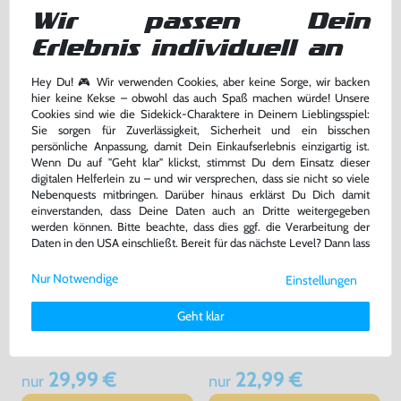
#weiß RVL-004 [Nintendo]
#weiß RVL-003 [Nintendo]
Wir passen Dein
sehr guter Zustand, gebraucht
sehr guter Zustand, gebraucht
bisher
10,99 €
bisher
24,99 €
-20%
-10%
Erlebnis individuell an
8,79 €
22,49 €
jetzt
nur
jetzt
nur
Hey Du! 🎮 Wir verwenden Cookies, aber keine Sorge, wir backen
Warenkorb
Warenkorb
hier keine Kekse – obwohl das auch Spaß machen würde! Unsere
Cookies sind wie die Sidekick-Charaktere in Deinem Lieblingsspiel:
Sie sorgen für Zuverlässigkeit, Sicherheit und ein bisschen
persönliche Anpassung, damit Dein Einkaufserlebnis einzigartig ist.
Wenn Du auf "Geht klar" klickst, stimmst Du dem Einsatz dieser
digitalen Helferlein zu – und wir versprechen, dass sie nicht so viele
Nebenquests mitbringen. Darüber hinaus erklärst Du Dich damit
einverstanden, dass Deine Daten auch an Dritte weitergegeben
werden können. Bitte beachte, dass dies ggf. die Verarbeitung der
Daten in den USA einschließt. Bereit für das nächste Level? Dann lass
uns gemeinsam weiterziehen! 🚀
Nur Notwendige
Einstellungen
Weitere Informationen zu den von uns verwendeten Cookies und
Deinen Rechten als Nutzer findest Du in unserer
Daten­schutz­
Original Remote Controller
Original Remote Controller
Geht klar
erklärung
und unserem
Impressum
.
#schwarz RVL-003 [Nintendo]
#weiß RVL-003 [Nintendo]
sehr guter Zustand, gebraucht
gebraucht
29,99 €
22,99 €
nur
nur