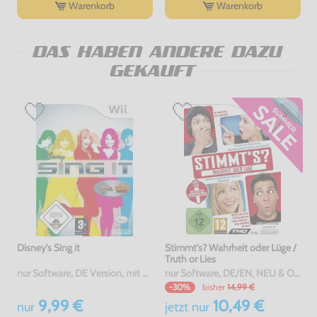
Warenkorb
Warenkorb
DAS HABEN ANDERE DAZU
GEKAUFT
Disney's Sing it
Stimmt's? Wahrheit oder Lüge /
Truth or Lies
nur Software, DE Version, mit OVP, gebraucht
nur Software, DE/EN, NEU & OVP
bisher
14,99 €
-30%
9,99 €
10,49 €
nur
jetzt
nur