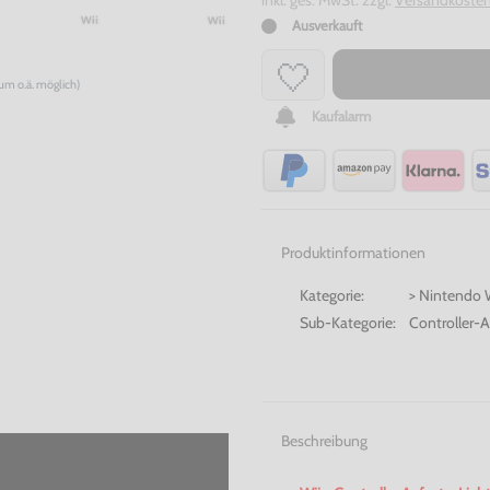
inkl. ges. MwSt. zzgl.
Versandkoste
Ausverkauft
num o.ä. möglich)
Kaufalarm
Produktinformationen
Kategorie:
> Nintendo W
Sub-Kategorie:
Controller-
Beschreibung