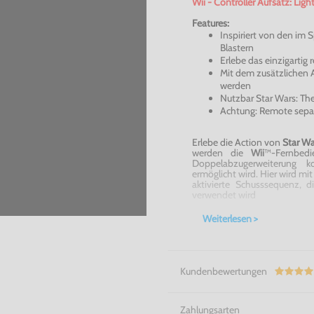
Wii - Controller Aufsatz: Lig
Features:
Inspiriert von den im 
Blastern
Erlebe das einzigartig r
Mit dem zusätzlichen A
werden
Nutzbar Star Wars: The
Achtung: Remote separa
Erlebe die Action von
Star Wa
werden die
Wii
™-Fernbed
Doppelabzugerweiterung ko
ermöglicht wird. Hier wird mi
aktivierte Schusssequenz, 
verwendet wird
Wii - Controller Aufsatz: Ligh
Weiterlesen >
Wohnzimmer!
Kundenbewertungen
Zahlungsarten