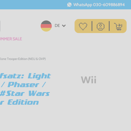
WhatsApp
030-609886894
DE
UMMER SALE
s Clone Trooper Edition (NEU & OVP)
fsatz: Light
 / Phaser /
 #Star Wars
r Edition