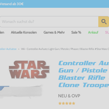
 Versand ab 30€
len
Aktuelle Konsolen
Games & Mehr
Sale %
Ankauf
S
oller-Aufsätze
Wii - Controller Aufsatz: Light Gun / Pistole / Phaser / Blaster Rifle #Star War
Controller Au
Gun / Pistole
Blaster Rifle
Clone Troope
NEU & OVP