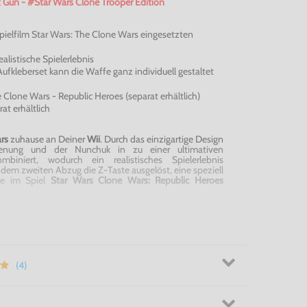
ht Gun - #Star Wars Clone Trooper Edition
Spielfilm Star Wars: The Clone Wars eingesetzten
ealistische Spielerlebnis
ufkleberset kann die Waffe ganz individuell gestaltet
 Clone Wars - Republic Heroes (separat erhältlich)
t erhältlich
rs
zuhause an Deiner
Wii
. Durch das einzigartige Design
ienung und der Nunchuk in zu einer ultimativen
mbiniert, wodurch ein realistisches Spielerlebnis
t dem zweiten Abzug die Z-Taste ausgelöst, eine speziell
die im Spiel
Star Wars Clone Wars: Republic Heroes
t Gun - Hol Dir das ultimative Star Wars-Erlebnis in Dein
(4)