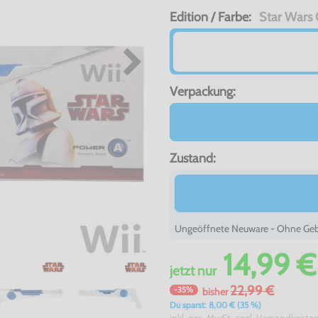
Edition / Farbe:
Star Wars 
Verpackung:
Zustand:
Ungeöffnete Neuware - Ohne Gebr
14,99 €
jetzt
nur
22,99 €
-35%
bisher
Du sparst: 8,00 € (35 %)