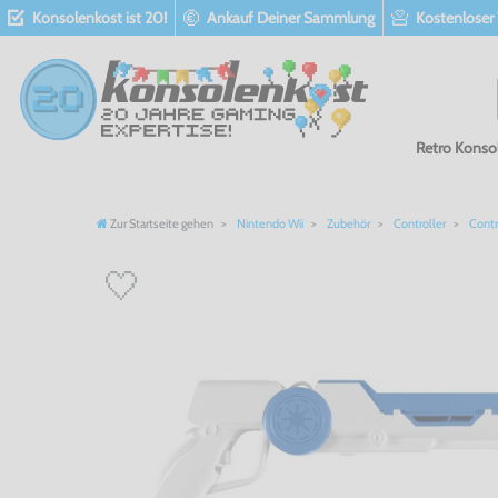
Konsolenkost ist 20!
Ankauf Deiner Sammlung
Kostenloser
Retro Konso
Zur Startseite gehen
Nintendo Wii
Zubehör
Controller
Contr