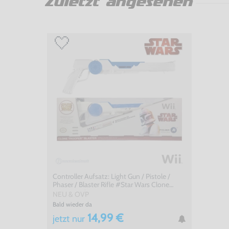
Zuletzt angesehen
Controller Aufsatz: Light Gun / Pistole /
Phaser / Blaster Rifle #Star Wars Clone
Trooper Edition
NEU & OVP
Bald wieder da
14,99 €
jetzt
nur