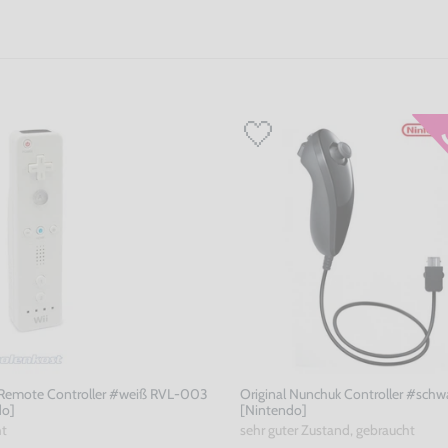
 Remote Controller #weiß RVL-003
Original Nunchuk Controller #schw
do]
[Nintendo]
ht
sehr guter Zustand, gebraucht