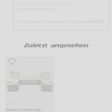
A post shared by konsolenkost.de (@konsolenkost.de)
Zuletzt angesehen
Everlast 3 Aerobic Step /