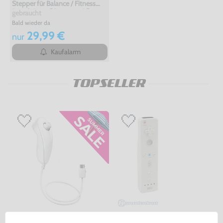
Stepper für Balance / Fitness
Board #grau [Company X]
gebraucht
Bald wieder da
29,99 €
nur
Kaufalarm
TOPSELLER
Original Nunchuk Controller
Original Remote Controller