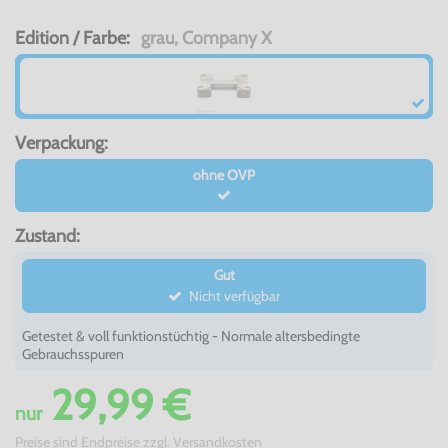
Edition / Farbe:
grau, Company X
Verpackung:
ohne OVP
Zustand:
Gut
Nicht verfügbar
Getestet & voll funktionstüchtig - Normale altersbedingte
Gebrauchsspuren
29,99 €
nur
Preise sind Endpreise zzgl.
Versandkosten