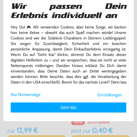
#weiß RVL-004 [Nintendo]
#weiß RVL-003 [Nintendo]
Wir passen Dein
sehr guter Zustand, gebraucht
gebraucht
bisher
10,99 €
-20%
Erlebnis individuell an
8,79 €
22,99 €
jetzt
nur
nur
Hey Du! 🎮 Wir verwenden Cookies, aber keine Sorge, wir backen
Warenkorb
Warenkorb
hier keine Kekse – obwohl das auch Spaß machen würde! Unsere
Cookies sind wie die Sidekick-Charaktere in Deinem Lieblingsspiel:
Sie sorgen für Zuverlässigkeit, Sicherheit und ein bisschen
persönliche Anpassung, damit Dein Einkaufserlebnis einzigartig ist.
Wenn Du auf "Geht klar" klickst, stimmst Du dem Einsatz dieser
digitalen Helferlein zu – und wir versprechen, dass sie nicht so viele
Nebenquests mitbringen. Darüber hinaus erklärst Du Dich damit
einverstanden, dass Deine Daten auch an Dritte weitergegeben
werden können. Bitte beachte, dass dies ggf. die Verarbeitung der
Daten in den USA einschließt. Bereit für das nächste Level? Dann lass
uns gemeinsam weiterziehen! 🚀
Nur Notwendige
Einstellungen
Weitere Informationen zu den von uns verwendeten Cookies und
Deinen Rechten als Nutzer findest Du in unserer
Daten­schutz­
Original Nunchuk Controller
Original Schutzhülle / Skin /
Geht klar
erklärung
und unserem
Impressum
.
#schwarz [Nintendo]
Sleeve / Cover für Remote
#transp.
sehr guter Zustand, gebraucht
gebraucht
bisher
0,99 €
-60%
12,99 €
0,40 €
nur
jetzt
nur