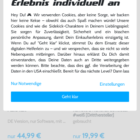
Erlebnis individuell an
Warenkorb
Warenkorb
Hey Du! 🎮 Wir verwenden Cookies, aber keine Sorge, wir backen
hier keine Kekse – obwohl das auch Spaß machen würde! Unsere
DAS HABEN ANDERE DAZU
Cookies sind wie die Sidekick-Charaktere in Deinem Lieblingsspiel:
GEKAUFT
Sie sorgen für Zuverlässigkeit, Sicherheit und ein bisschen
persönliche Anpassung, damit Dein Einkaufserlebnis einzigartig ist.
Wenn Du auf "Geht klar" klickst, stimmst Du dem Einsatz dieser
digitalen Helferlein zu – und wir versprechen, dass sie nicht so viele
Nebenquests mitbringen. Darüber hinaus erklärst Du Dich damit
einverstanden, dass Deine Daten auch an Dritte weitergegeben
werden können. Bitte beachte, dass dies ggf. die Verarbeitung der
Daten in den USA einschließt. Bereit für das nächste Level? Dann lass
uns gemeinsam weiterziehen! 🚀
Nur Notwendige
Einstellungen
Weitere Informationen zu den von uns verwendeten Cookies und
Deinen Rechten als Nutzer findest Du in unserer
Daten­schutz­
Geht klar
erklärung
und unserem
Impressum
.
Mario Kart
Remote & Nunchuk Controller
#weiß [Dritthersteller]
DE Version, nur Software, mit OVP, gebraucht
gebraucht
44,99 €
19,99 €
nur
nur