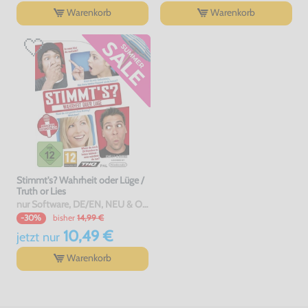
Warenkorb
Warenkorb
Stimmt's? Wahrheit oder Lüge /
Truth or Lies
nur Software, DE/EN, NEU & OVP
bisher
14,99 €
-30%
10,49 €
jetzt
nur
Warenkorb