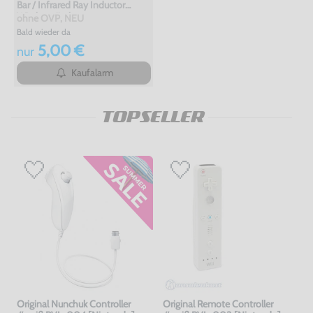
Bar / Infrared Ray Inductor
Wireless #schwarz
ohne OVP, NEU
Bald wieder da
5,00 €
nur
Kaufalarm
TOPSELLER
Original Nunchuk Controller
Original Remote Controller