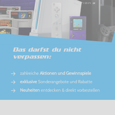
Das darfst du nicht
verpassen:
zahlreiche
Aktionen und Gewinnspiele
exklusive
Sonderangebote und Rabatte
Neuheiten
entdecken & direkt vorbestellen