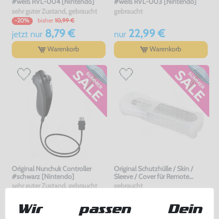
#weiß RVL-004 [Nintendo]
#weiß RVL-003 [Nintendo]
sehr guter Zustand, gebraucht
gebraucht
bisher
10,99 €
-20%
8,79 €
22,99 €
jetzt
nur
nur
Warenkorb
Warenkorb
Original Nunchuk Controller
Original Schutzhülle / Skin /
#schwarz [Nintendo]
Sleeve / Cover für Remote
#transp.
sehr guter Zustand, gebraucht
gebraucht
bisher
0,99 €
-60%
12,99 €
0,40 €
Wir passen Dein
nur
jetzt
nur