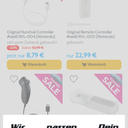
Original Nunchuk Controller
Original Remote Controller
#weiß RVL-004 [Nintendo]
#weiß RVL-003 [Nintendo]
sehr guter Zustand, gebraucht
gebraucht
bisher
10,99 €
-20%
8,79 €
22,99 €
jetzt
nur
nur
Warenkorb
Warenkorb
Wir passen Dein