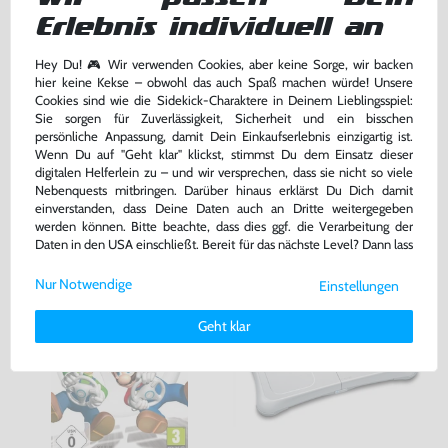
Original Nunchuk Controller
Original Schutzhülle / Skin /
Erlebnis individuell an
#schwarz [Nintendo]
Sleeve / Cover für Remote
#transp.
sehr guter Zustand, gebraucht
gebraucht
Hey Du! 🎮 Wir verwenden Cookies, aber keine Sorge, wir backen
bisher
0,99 €
-60%
hier keine Kekse – obwohl das auch Spaß machen würde! Unsere
12,99 €
0,40 €
Cookies sind wie die Sidekick-Charaktere in Deinem Lieblingsspiel:
nur
jetzt
nur
Sie sorgen für Zuverlässigkeit, Sicherheit und ein bisschen
Warenkorb
Warenkorb
persönliche Anpassung, damit Dein Einkaufserlebnis einzigartig ist.
Wenn Du auf "Geht klar" klickst, stimmst Du dem Einsatz dieser
digitalen Helferlein zu – und wir versprechen, dass sie nicht so viele
Nebenquests mitbringen. Darüber hinaus erklärst Du Dich damit
DAS HABEN ANDERE DAZU
einverstanden, dass Deine Daten auch an Dritte weitergegeben
GEKAUFT
werden können. Bitte beachte, dass dies ggf. die Verarbeitung der
Daten in den USA einschließt. Bereit für das nächste Level? Dann lass
uns gemeinsam weiterziehen! 🚀
Nur Notwendige
Einstellungen
Weitere Informationen zu den von uns verwendeten Cookies und
Deinen Rechten als Nutzer findest Du in unserer
Daten­schutz­
Geht klar
erklärung
und unserem
Impressum
.