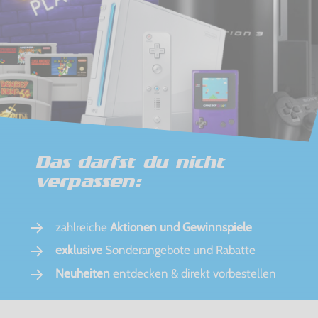
Das darfst du nicht
verpassen:
zahlreiche
Aktionen und Gewinnspiele
exklusive
Sonderangebote und Rabatte
Neuheiten
entdecken & direkt vorbestellen