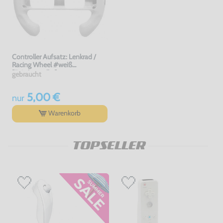
Controller Aufsatz: Lenkrad /
Racing Wheel #weiß
[Dritthersteller]
gebraucht
5,00 €
nur
Warenkorb
TOPSELLER