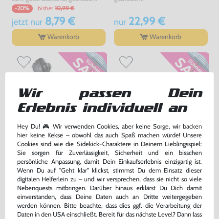
bisher
10,99 €
-20%
8,79 €
22,99 €
jetzt
nur
nur
Warenkorb
Warenkorb
Wir passen Dein
Erlebnis individuell an
Hey Du! 🎮 Wir verwenden Cookies, aber keine Sorge, wir backen
hier keine Kekse – obwohl das auch Spaß machen würde! Unsere
Cookies sind wie die Sidekick-Charaktere in Deinem Lieblingsspiel:
Sie sorgen für Zuverlässigkeit, Sicherheit und ein bisschen
Original Nunchuk Controller
Original Schutzhülle / Skin /
persönliche Anpassung, damit Dein Einkaufserlebnis einzigartig ist.
#schwarz [Nintendo]
Sleeve / Cover für Remote
Wenn Du auf "Geht klar" klickst, stimmst Du dem Einsatz dieser
#transp.
sehr guter Zustand, gebraucht
gebraucht
digitalen Helferlein zu – und wir versprechen, dass sie nicht so viele
bisher
0,99 €
-60%
Nebenquests mitbringen. Darüber hinaus erklärst Du Dich damit
12,99 €
0,40 €
nur
jetzt
nur
einverstanden, dass Deine Daten auch an Dritte weitergegeben
werden können. Bitte beachte, dass dies ggf. die Verarbeitung der
Warenkorb
Warenkorb
Daten in den USA einschließt. Bereit für das nächste Level? Dann lass