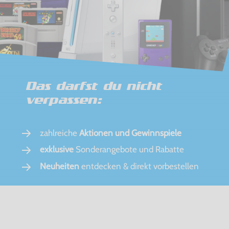
Das darfst du nicht
verpassen:
zahlreiche
Aktionen und Gewinnspiele
exklusive
Sonderangebote und Rabatte
Neuheiten
entdecken & direkt vorbestellen