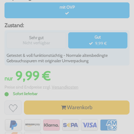
mit OVP
Zustand:
Gut
Sehr gut
Nicht verfügbar
9,99 €
Getestet & voll funktionstüchtig - Normale altersbedingte
Gebrauchsspuren mit originaler Umverpackung
9,99 €
nur
Preise sind Endpreise zzgl.
Versandkosten
Sofort lieferbar
Warenkorb