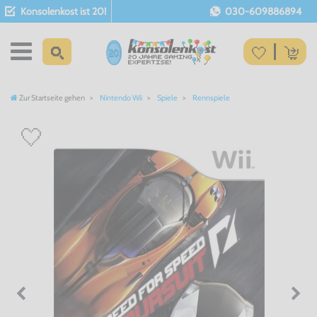
Konsolenkost ist 20!
030-609886894
Zur Startseite gehen
Nintendo Wii
Spiele
Rennspiele