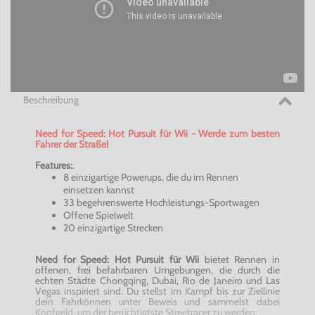
Beschreibung
Need for Speed: Hot Pursuit für Wii - Werde zum besten
Fahrer der Straße!
Features:
.
8 einzigartige Powerups, die du im Rennen
einsetzen kannst
33 begehrenswerte Hochleistungs-Sportwagen
Offene Spielwelt
20 einzigartige Strecken
Need for Speed: Hot Pursuit für Wii
bietet Rennen in
offenen, frei befahrbaren Umgebungen, die durch die
echten Städte Chongqing, Dubai, Rio de Janeiro und Las
Vegas inspiriert sind. Du stellst im Kampf bis zur Ziellinie
dein Fahrkönnen unter Beweis und sammelst dabei
Kopfgeld, um der berüchtigtste Streetracer zu werden.