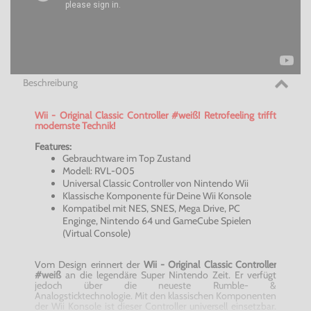
Beschreibung
Wii - Original Classic Controller #weiß! Retrofeeling trifft
modernste Technik!
Features:
Gebrauchtware im Top Zustand
Modell: RVL-005
Universal Classic Controller von Nintendo Wii
Klassische Komponente für Deine Wii Konsole
Kompatibel mit NES, SNES, Mega Drive, PC
Enginge, Nintendo 64 und GameCube Spielen
(Virtual Console)
Vom Design erinnert der
Wii - Original Classic Controller
#weiß
an die legendäre Super Nintendo Zeit. Er verfügt
jedoch über die neueste Rumble- &
Analogsticktechnologie. Mit den klassischen Komponenten
der Wii Konsole ist dieser Controller universell einsetzbar.