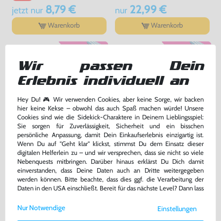
8,79 €
22,99 €
jetzt
nur
nur
Warenkorb
Warenkorb
Wir passen Dein
Erlebnis individuell an
Hey Du! 🎮 Wir verwenden Cookies, aber keine Sorge, wir backen
hier keine Kekse – obwohl das auch Spaß machen würde! Unsere
Cookies sind wie die Sidekick-Charaktere in Deinem Lieblingsspiel:
Sie sorgen für Zuverlässigkeit, Sicherheit und ein bisschen
persönliche Anpassung, damit Dein Einkaufserlebnis einzigartig ist.
Wenn Du auf "Geht klar" klickst, stimmst Du dem Einsatz dieser
Original Nunchuk Controller
Original Schutzhülle / Skin /
digitalen Helferlein zu – und wir versprechen, dass sie nicht so viele
#schwarz [Nintendo]
Sleeve / Cover für Remote
#transp.
Nebenquests mitbringen. Darüber hinaus erklärst Du Dich damit
sehr guter Zustand, gebraucht
gebraucht
einverstanden, dass Deine Daten auch an Dritte weitergegeben
bisher
0,99 €
-60%
werden können. Bitte beachte, dass dies ggf. die Verarbeitung der
12,99 €
0,40 €
nur
jetzt
nur
Daten in den USA einschließt. Bereit für das nächste Level? Dann lass
uns gemeinsam weiterziehen! 🚀
Warenkorb
Warenkorb
Nur Notwendige
Einstellungen
Weitere Informationen zu den von uns verwendeten Cookies und