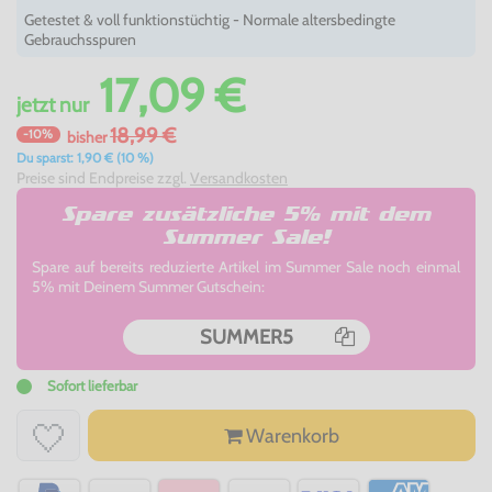
Getestet & voll funktionstüchtig - Normale altersbedingte
Gebrauchsspuren
17,09 €
jetzt
nur
18,99 €
-10%
bisher
Du sparst: 1,90 € (10 %)
Preise sind Endpreise zzgl.
Versandkosten
Spare zusätzliche 5% mit dem
Summer Sale!
Spare auf bereits reduzierte Artikel im Summer Sale noch einmal
5% mit Deinem Summer Gutschein:
SUMMER5
Sofort lieferbar
Warenkorb