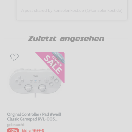
A post shared by konsolenkost.de (@konsolenkost.de)
Zuletzt angesehen
Original Controller / Pad #weiß
Classic Gamepad RVL-005
[Nintendo]
gebraucht
bisher
18,99 €
-10%