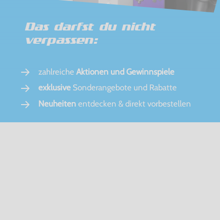
Das darfst du nicht
verpassen:
zahlreiche
Aktionen und Gewinnspiele
exklusive
Sonderangebote und Rabatte
Neuheiten
entdecken & direkt vorbestellen