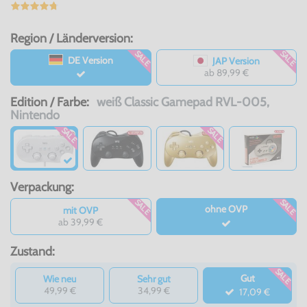
Region / Länderversion:
SALE
SALE
DE Version
JAP Version
ab 89,99 €
Edition / Farbe:
weiß Classic Gamepad RVL-005,
Nintendo
SALE
SALE
Verpackung:
SALE
SALE
ohne OVP
mit OVP
ab 39,99 €
Zustand:
SALE
Gut
Wie neu
Sehr gut
49,99 €
34,99 €
17,09 €