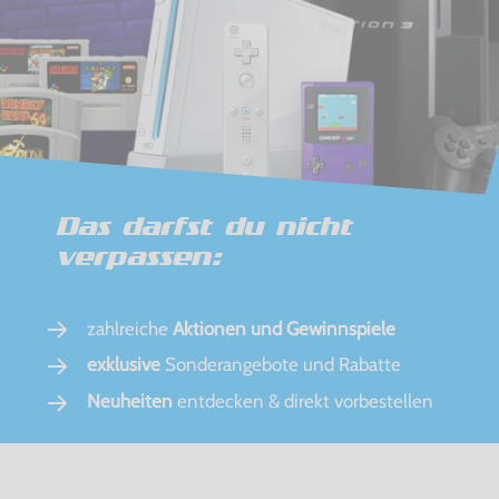
Das darfst du nicht
verpassen:
zahlreiche
Aktionen und Gewinnspiele
exklusive
Sonderangebote und Rabatte
Neuheiten
entdecken & direkt vorbestellen