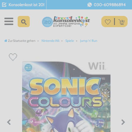
Konsolenkost ist 20!
030-609886894
Zur Startseite gehen
Nintendo Wii
Spiele
Jump 'n' Run