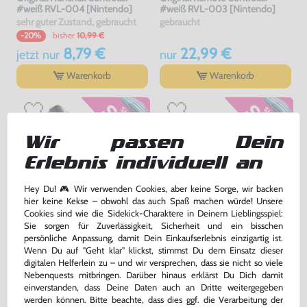
#weiß RVL-004 [Nintendo]
#weiß RVL-003 [Nintendo]
sehr guter Zustand, gebraucht
gebraucht
bisher
10,99 €
-20%
8,79 €
22,99 €
jetzt
nur
nur
Warenkorb
Warenkorb
Wir passen Dein
Erlebnis individuell an
Hey Du! 🎮 Wir verwenden Cookies, aber keine Sorge, wir backen
hier keine Kekse – obwohl das auch Spaß machen würde! Unsere
Cookies sind wie die Sidekick-Charaktere in Deinem Lieblingsspiel:
Sie sorgen für Zuverlässigkeit, Sicherheit und ein bisschen
persönliche Anpassung, damit Dein Einkaufserlebnis einzigartig ist.
Original Nunchuk Controller
Original Schutzhülle / Skin /
Wenn Du auf "Geht klar" klickst, stimmst Du dem Einsatz dieser
#schwarz [Nintendo]
Sleeve / Cover für Remote
digitalen Helferlein zu – und wir versprechen, dass sie nicht so viele
#transp.
sehr guter Zustand, gebraucht
gebraucht
Nebenquests mitbringen. Darüber hinaus erklärst Du Dich damit
bisher
0,99 €
-60%
einverstanden, dass Deine Daten auch an Dritte weitergegeben
12,99 €
0,40 €
nur
jetzt
nur
werden können. Bitte beachte, dass dies ggf. die Verarbeitung der