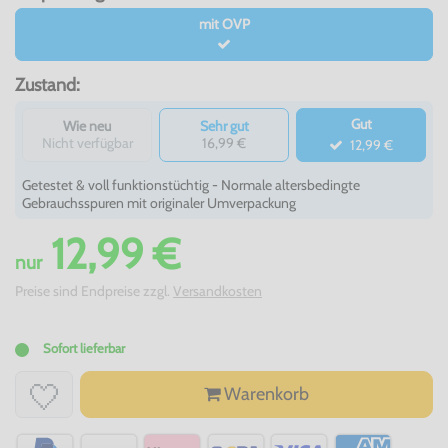
mit OVP
Zustand:
Gut
Wie neu
Sehr gut
Nicht verfügbar
16,99 €
12,99 €
Getestet & voll funktionstüchtig - Normale altersbedingte
Gebrauchsspuren mit originaler Umverpackung
12,99 €
nur
Preise sind Endpreise zzgl.
Versandkosten
Sofort lieferbar
Warenkorb