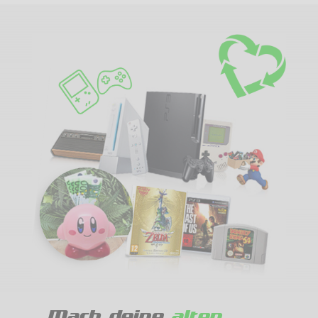
Mach deine
alten