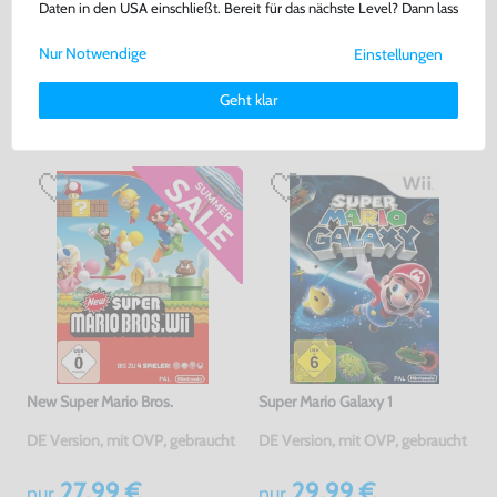
Daten in den USA einschließt. Bereit für das nächste Level? Dann lass
Warenkorb
Warenkorb
uns gemeinsam weiterziehen! 🚀
Nur Notwendige
Einstellungen
Weitere Informationen zu den von uns verwendeten Cookies und
Deinen Rechten als Nutzer findest Du in unserer
Daten­schutz­
DAS HABEN ANDERE DAZU
Geht klar
erklärung
und unserem
Impressum
.
GEKAUFT
New Super Mario Bros.
Super Mario Galaxy 1
DE Version, mit OVP, gebraucht
DE Version, mit OVP, gebraucht
27,99 €
29,99 €
nur
nur