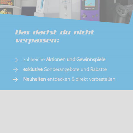
Das darfst du nicht
verpassen:
zahlreiche
Aktionen und Gewinnspiele
exklusive
Sonderangebote und Rabatte
Neuheiten
entdecken & direkt vorbestellen