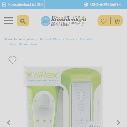
Konsolenkost ist 20!
030-609886894
Zur Startseite gehen
Nintendo Wii
Zubehör
Controller
Controller-Aufsätze