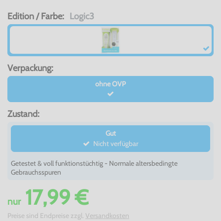
Edition / Farbe:
Logic3
Verpackung:
ohne OVP
Zustand:
Gut
Nicht verfügbar
Getestet & voll funktionstüchtig - Normale altersbedingte
Gebrauchsspuren
17,99 €
nur
Preise sind Endpreise zzgl.
Versandkosten