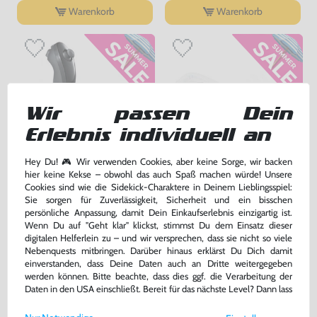
Warenkorb
Warenkorb
Wir passen Dein
Erlebnis individuell an
Hey Du! 🎮 Wir verwenden Cookies, aber keine Sorge, wir backen
hier keine Kekse – obwohl das auch Spaß machen würde! Unsere
Original Nunchuk Controller
Original Schutzhülle / Skin /
Cookies sind wie die Sidekick-Charaktere in Deinem Lieblingsspiel:
#schwarz [Nintendo]
Sleeve / Cover für Remote
Sie sorgen für Zuverlässigkeit, Sicherheit und ein bisschen
#transp.
sehr guter Zustand, gebraucht
gebraucht
persönliche Anpassung, damit Dein Einkaufserlebnis einzigartig ist.
bisher
0,99 €
-60%
Wenn Du auf "Geht klar" klickst, stimmst Du dem Einsatz dieser
12,99 €
0,40 €
digitalen Helferlein zu – und wir versprechen, dass sie nicht so viele
nur
jetzt
nur
Nebenquests mitbringen. Darüber hinaus erklärst Du Dich damit
Warenkorb
Warenkorb
einverstanden, dass Deine Daten auch an Dritte weitergegeben
werden können. Bitte beachte, dass dies ggf. die Verarbeitung der
Daten in den USA einschließt. Bereit für das nächste Level? Dann lass
uns gemeinsam weiterziehen! 🚀
DAS HABEN ANDERE DAZU