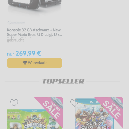
Konsole 32 GB #schwarz + New
Super Mario Bros. U & Luigi. U +
Tablet + Zubehör
gebraucht
269,99 €
nur
Warenkorb
TOPSELLER