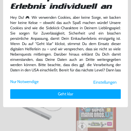
Konsole 32 GB #schwarz +
Mario Kart 8
Erlebnis individuell an
Tablet + Zubehör
gebraucht
DE Version, mit OVP, gebraucht
Hey Du! 🎮 Wir verwenden Cookies, aber keine Sorge, wir backen
hier keine Kekse – obwohl das auch Spaß machen würde! Unsere
259,99 €
24,99 €
nur
nur
Cookies sind wie die Sidekick-Charaktere in Deinem Lieblingsspiel:
Sie sorgen für Zuverlässigkeit, Sicherheit und ein bisschen
Warenkorb
Warenkorb
persönliche Anpassung, damit Dein Einkaufserlebnis einzigartig ist.
Wenn Du auf "Geht klar" klickst, stimmst Du dem Einsatz dieser
digitalen Helferlein zu – und wir versprechen, dass sie nicht so viele
Nebenquests mitbringen. Darüber hinaus erklärst Du Dich damit
DAS HABEN ANDERE DAZU
einverstanden, dass Deine Daten auch an Dritte weitergegeben
GEKAUFT
werden können. Bitte beachte, dass dies ggf. die Verarbeitung der
Daten in den USA einschließt. Bereit für das nächste Level? Dann lass
uns gemeinsam weiterziehen! 🚀
-31%
Nur Notwendige
Einstellungen
Weitere Informationen zu den von uns verwendeten Cookies und
Deinen Rechten als Nutzer findest Du in unserer
Daten­schutz­
Geht klar
erklärung
und unserem
Impressum
.