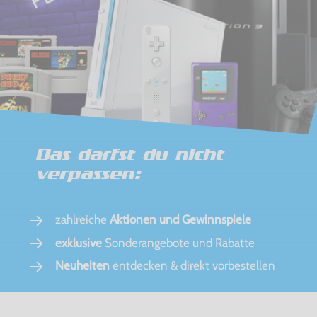
Das darfst du nicht
verpassen:
zahlreiche
Aktionen und Gewinnspiele
exklusive
Sonderangebote und Rabatte
Neuheiten
entdecken & direkt vorbestellen