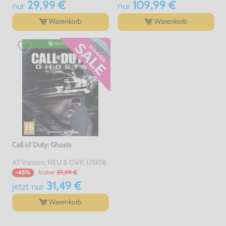
29,99 €
109,99 €
nur
nur
Warenkorb
Warenkorb
Call of Duty: Ghosts
AT Version, NEU & OVP, USK18
bisher
59,99 €
-48%
31,49 €
jetzt
nur
Warenkorb