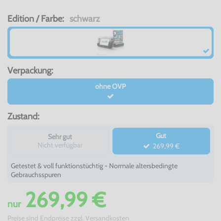
Edition / Farbe:
schwarz
Verpackung:
ohne OVP
Zustand:
Gut
Sehr gut
Nicht verfügbar
269,99 €
Getestet & voll funktionstüchtig - Normale altersbedingte
Gebrauchsspuren
269,99 €
nur
Preise sind Endpreise zzgl.
Versandkosten