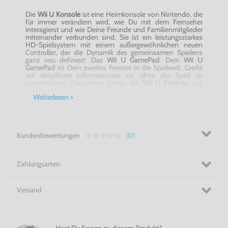
Die
Wii U Konsole
ist eine Heimkonsole von Nintendo, die
für immer verändern wird, wie Du mit dem Fernseher
interagierst und wie Deine Freunde und Familienmitglieder
miteinander verbunden sind. Sie ist ein leistungsstarkes
HD-Spielsystem mit einem außergewöhnlichen neuen
Controller, der die Dynamik des gemeinsamen Spielens
ganz neu definiert: Das
Wii U
GamePad
. Dein
Wii U
GamePad
ist Dein zweites Fenster in die Spielwelt. Greife
auf detaillierte Informationen zu, ohne das Spiel zu
unterbrechen. Zusammen bieten die
Wii U Konsole
und
das
Wii U
GamePad
ganz neue Spielmöglichkeiten.
Weiterlesen >
Auf der
Wii U Konsole
kannst Du Top-Hits in
wunderschöner HD-Grafik spielen, wie z.B. Super Mario 3D
World, Zelda Wind
Waker
HD, Super Smash Bros.,
Bayonetta
,
Pikmin
3 und viele viele mehr! Darüber hinaus
unterstützt die
Wii U Konsole
auch die klassischen Wii
Kundenbewertungen
(0)
Spiele und die Wii
Remote
!
Von Abenteuer bis Party, von Mario bis Zelda - Das ist Wii
U!
Zahlungsarten
Versand