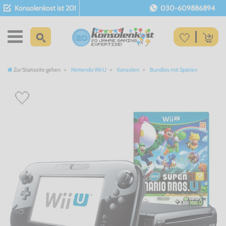
Konsolenkost ist 20!
030-609886894
Zur Startseite gehen
Nintendo Wii U
Konsolen
Bundles mit Spielen