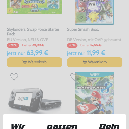
Skylanders: Swap Force Starter
Super Smash Bros.
Pack
EU Version, NEU & OVP
DE Version, mit OVP, gebraucht
bisher
79,99 €
bisher
12,99 €
-20%
-8%
63,99 €
11,99 €
jetzt
nur
jetzt
nur
Warenkorb
Warenkorb
Wir passen Dein