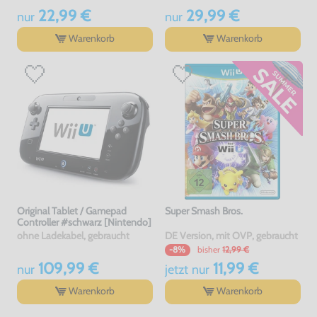
22,99 €
29,99 €
nur
nur
Warenkorb
Warenkorb
Original Tablet / Gamepad
Super Smash Bros.
Controller #schwarz [Nintendo]
ohne Ladekabel, gebraucht
DE Version, mit OVP, gebraucht
bisher
12,99 €
-8%
109,99 €
11,99 €
nur
jetzt
nur
Warenkorb
Warenkorb