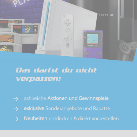
Das darfst du nicht
verpassen:
zahlreiche
Aktionen und Gewinnspiele
exklusive
Sonderangebote und Rabatte
Neuheiten
entdecken & direkt vorbestellen