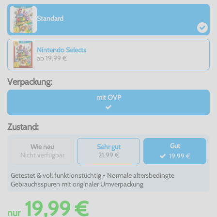
Standard
Nintendo Selects
ab 19,99 €
Verpackung:
mit OVP
Zustand:
Gut
Wie neu
Sehr gut
Nicht verfügbar
21,99 €
19,99 €
Getestet & voll funktionstüchtig - Normale altersbedingte
Gebrauchsspuren mit originaler Umverpackung
19,99 €
nur