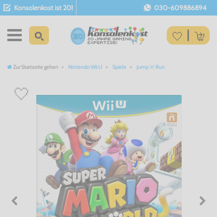
Konsolenkost ist 20!
030-609886894
Zur Startseite gehen
Nintendo Wii U
Spiele
Jump 'n' Run