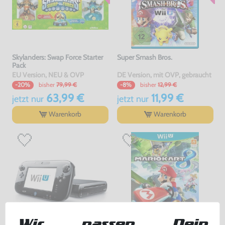
Skylanders: Swap Force Starter
Super Smash Bros.
Pack
EU Version, NEU & OVP
DE Version, mit OVP, gebraucht
bisher
79,99 €
bisher
12,99 €
-20%
-8%
63,99 €
11,99 €
jetzt
nur
jetzt
nur
Warenkorb
Warenkorb
Wir passen Dein