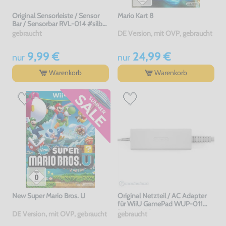
Original Sensorleiste / Sensor
Mario Kart 8
Bar / Sensorbar RVL-014 #silber
[Nintendo]
gebraucht
DE Version, mit OVP, gebraucht
9,99 €
24,99 €
nur
nur
Warenkorb
Warenkorb
New Super Mario Bros. U
Original Netzteil / AC Adapter
für WiiU GamePad WUP-011
[Nintendo]
DE Version, mit OVP, gebraucht
gebraucht