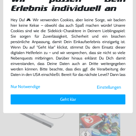
Konsole 32 GB #schwarz +
Mario Kart 8
Erlebnis individuell an
Tablet + Zubehör
gebraucht
DE Version, mit OVP, gebraucht
Hey Du! 🎮 Wir verwenden Cookies, aber keine Sorge, wir backen
hier keine Kekse – obwohl das auch Spaß machen würde! Unsere
259,99 €
24,99 €
Cookies sind wie die Sidekick-Charaktere in Deinem Lieblingsspiel:
nur
nur
Sie sorgen für Zuverlässigkeit, Sicherheit und ein bisschen
Warenkorb
Warenkorb
persönliche Anpassung, damit Dein Einkaufserlebnis einzigartig ist.
Wenn Du auf "Geht klar" klickst, stimmst Du dem Einsatz dieser
digitalen Helferlein zu – und wir versprechen, dass sie nicht so viele
Nebenquests mitbringen. Darüber hinaus erklärst Du Dich damit
DAS HABEN ANDERE DAZU
einverstanden, dass Deine Daten auch an Dritte weitergegeben
GEKAUFT
werden können. Bitte beachte, dass dies ggf. die Verarbeitung der
Daten in den USA einschließt. Bereit für das nächste Level? Dann lass
uns gemeinsam weiterziehen! 🚀
Nur Notwendige
Einstellungen
Weitere Informationen zu den von uns verwendeten Cookies und
Deinen Rechten als Nutzer findest Du in unserer
Daten­schutz­
Geht klar
erklärung
und unserem
Impressum
.