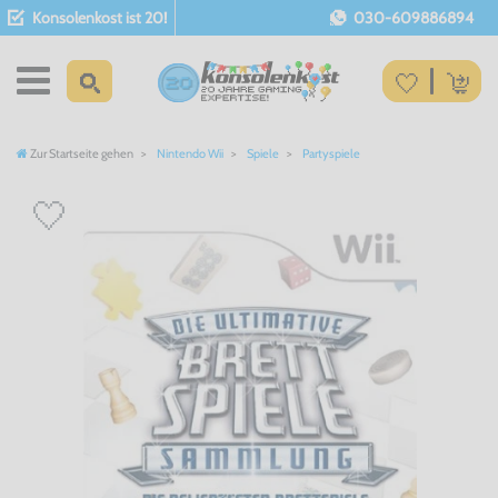
Konsolenkost ist 20!
030-609886894
Zur Startseite gehen
Nintendo Wii
Spiele
Partyspiele