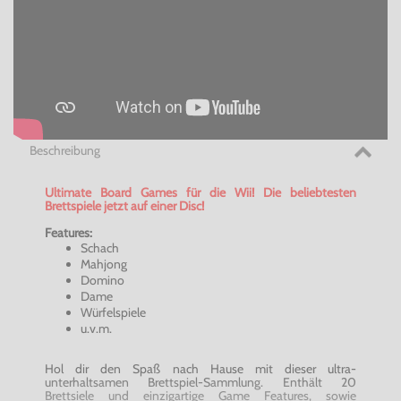
Beschreibung
Ultimate Board Games für die Wii! Die beliebtesten
Brettspiele jetzt auf einer Disc!
Features:
Schach
Mahjong
Domino
Dame
Würfelspiele
u.v.m.
Hol dir den Spaß nach Hause mit dieser ultra-
unterhaltsamen Brettspiel-Sammlung. Enthält 20
Brettsiele und einzigartige Game Features, sowie