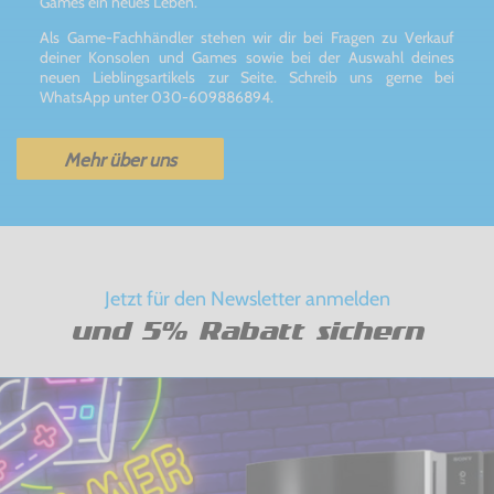
Games ein neues Leben.
Als Game-Fachhändler stehen wir dir bei Fragen zu Verkauf
deiner Konsolen und Games sowie bei der Auswahl deines
neuen Lieblingsartikels zur Seite. Schreib uns gerne bei
WhatsApp unter 030-609886894.
Mehr über uns
Jetzt für den Newsletter anmelden
und 5% Rabatt sichern