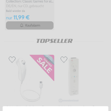
Collection: Classic Games for all
the Family
DE/EN, nur CD, gebraucht
Bald wieder da
11,99 €
nur
Kaufalarm
TOPSELLER
Original Nunchuk Controller
Original Remote Controller