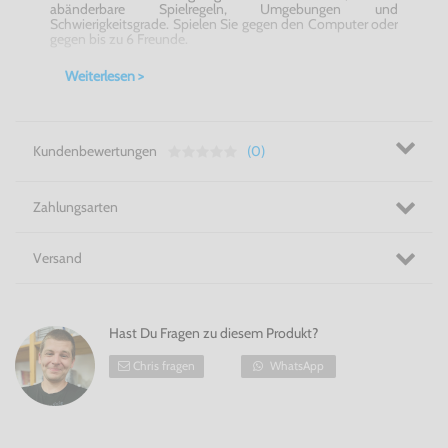
abänderbare Spielregeln, Umgebungen und
Schwierigkeitsgrade. Spielen Sie gegen den Computer oder
gegen bis zu 6 Freunde.
Ultimate Board Games für die Wii! Nie wieder Spielfiguren
Weiterlesen >
mit der Hand aufstellen!
Kundenbewertungen
(0)
Zahlungsarten
Versand
Hast Du Fragen zu diesem Produkt?
Chris fragen
WhatsApp