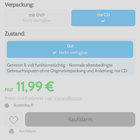
Verpackung:
nur CD
mit OVP
Nicht verfügbar
Zustand:
Gut
Nicht verfügbar
Getestet & voll funktionstüchtig - Normale altersbedingte
Gebrauchsspuren ohne Originalverpackung und Anleitung, nur CD
11,99 €
nur
Preise sind Endpreise zzgl.
Versandkosten
Ausverkauft
Kaufalarm
Kaufalarm