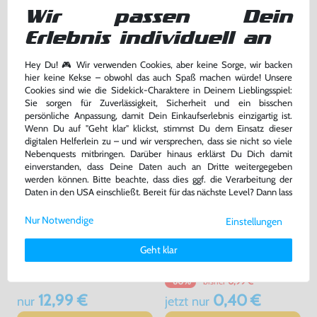
#weiß RVL-004 [Nintendo]
#weiß RVL-003 [Nintendo]
Wir passen Dein
sehr guter Zustand, gebraucht
gebraucht
bisher
10,99 €
-20%
Erlebnis individuell an
8,79 €
22,99 €
jetzt
nur
nur
Hey Du! 🎮 Wir verwenden Cookies, aber keine Sorge, wir backen
Warenkorb
Warenkorb
hier keine Kekse – obwohl das auch Spaß machen würde! Unsere
Cookies sind wie die Sidekick-Charaktere in Deinem Lieblingsspiel:
Sie sorgen für Zuverlässigkeit, Sicherheit und ein bisschen
persönliche Anpassung, damit Dein Einkaufserlebnis einzigartig ist.
Wenn Du auf "Geht klar" klickst, stimmst Du dem Einsatz dieser
digitalen Helferlein zu – und wir versprechen, dass sie nicht so viele
Nebenquests mitbringen. Darüber hinaus erklärst Du Dich damit
einverstanden, dass Deine Daten auch an Dritte weitergegeben
werden können. Bitte beachte, dass dies ggf. die Verarbeitung der
Daten in den USA einschließt. Bereit für das nächste Level? Dann lass
uns gemeinsam weiterziehen! 🚀
Nur Notwendige
Einstellungen
Weitere Informationen zu den von uns verwendeten Cookies und
Deinen Rechten als Nutzer findest Du in unserer
Daten­schutz­
Original Nunchuk Controller
Original Schutzhülle / Skin /
Geht klar
erklärung
und unserem
Impressum
.
#schwarz [Nintendo]
Sleeve / Cover für Remote
#transp.
sehr guter Zustand, gebraucht
gebraucht
bisher
0,99 €
-60%
12,99 €
0,40 €
nur
jetzt
nur