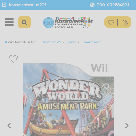
Konsolenkost ist 20!
030-609886894
Zur Startseite gehen
Nintendo Wii
Spiele
Simulationen