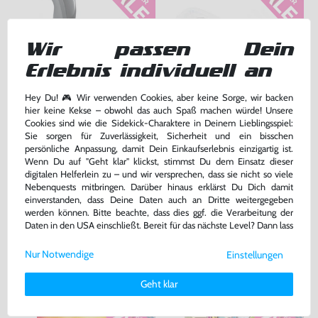
Wir passen Dein
Erlebnis individuell an
Hey Du! 🎮 Wir verwenden Cookies, aber keine Sorge, wir backen
hier keine Kekse – obwohl das auch Spaß machen würde! Unsere
Original Nunchuk Controller
Original Schutzhülle / Skin /
Cookies sind wie die Sidekick-Charaktere in Deinem Lieblingsspiel:
#schwarz [Nintendo]
Sleeve / Cover für Remote
Sie sorgen für Zuverlässigkeit, Sicherheit und ein bisschen
#transp.
sehr guter Zustand, gebraucht
gebraucht
persönliche Anpassung, damit Dein Einkaufserlebnis einzigartig ist.
bisher
0,99 €
-60%
Wenn Du auf "Geht klar" klickst, stimmst Du dem Einsatz dieser
12,99 €
0,40 €
digitalen Helferlein zu – und wir versprechen, dass sie nicht so viele
nur
jetzt
nur
Nebenquests mitbringen. Darüber hinaus erklärst Du Dich damit
Warenkorb
Warenkorb
einverstanden, dass Deine Daten auch an Dritte weitergegeben
werden können. Bitte beachte, dass dies ggf. die Verarbeitung der
Daten in den USA einschließt. Bereit für das nächste Level? Dann lass
uns gemeinsam weiterziehen! 🚀
DAS HABEN ANDERE DAZU
Nur Notwendige
Einstellungen
Weitere Informationen zu den von uns verwendeten Cookies und
GEKAUFT
Deinen Rechten als Nutzer findest Du in unserer
Daten­schutz­
Geht klar
erklärung
und unserem
Impressum
.