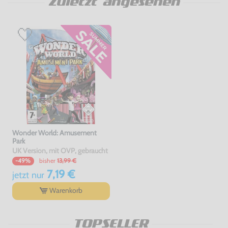
Zuletzt angesehen
Wonder World: Amusement
Park
UK Version, mit OVP, gebraucht
bisher
13,99 €
-49%
7,19 €
jetzt
nur
Warenkorb
TOPSELLER