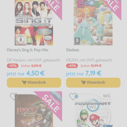
Disney's Sing it: Pop Hits
Eledees
DE Version, mit OVP, gebraucht
DE/EN, mit OVP, gebraucht
bisher
5,00 €
bisher
12,99 €
-10%
-45%
4,50 €
7,19 €
jetzt
nur
jetzt
nur
Warenkorb
Warenkorb