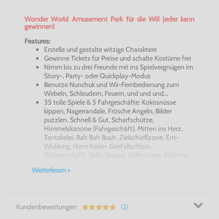
Wonder World Amusement Park für die Wii! Jeder kann
gewinnen!
Features:
Erstelle und gestalte witzige Charaktere
Gewinne Tickets für Preise und schalte Kostüme frei
Nimm bis zu drei Freunde mit ins Spielvergnügen im
Story-, Party- oder Quickplay-Modus
Benutze Nunchuk und Wii-Fernbedienung zum
Wirbeln, Schleudern, Feuern, und und und...
35 tolle Spiele & 5 Fahrgeschäfte: Kokosnüsse
kippen, Nagerrandale, Frösche Angeln, Bilder
puzzlen, Schnell & Gut, Scharfschütze,
Himmelskanone (Fahrgeschäft), Mitten ins Herz,
Tentakelei, Bah Bah Buuh, Zielschießzone, Ent-
Wicklung, Hirne holen, Greifallschloss
(Fahrgeschäft), Süße Sauerei, Käferchaos, Käfer im
Sack, Geisterjagd, Spinnenspaß, Hummelrummel,
Weiterlesen >
Liebestunnel (Fahrgeschäft), Schlag mich, Kaltes
Buffet, Piranha-Angeln, Die Insel, Mongo Bongo,
Schatzsuche, Schiffschaukel (Fahrgeschäft),
Androidenalarm, Die Plage, Goldene Mitte,
Kundenbewertungen
(2)
Sprachlos, Das Tor, Rein und raus, Weltallscooter
(Fahrgeschäft)