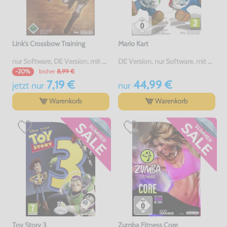
Link's Crossbow Training
Mario Kart
nur Software, DE Version, mit OVP, gebraucht
DE Version, nur Software, mit OVP, gebraucht
bisher
8,99 €
-20%
7,19 €
44,99 €
jetzt
nur
nur
Warenkorb
Warenkorb
Toy Story 3
Zumba Fitness Core