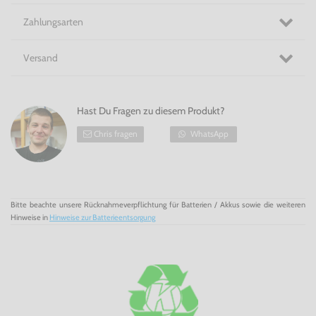
5 Themenbereiche: Land des Karnevals, Land des
Zahlungsarten
Grauens, Land der Märchen, Land der Piraten und
Weltraumland
Versand
Die Wii-Fernbedienung ist deine Eintrittskarte zum
Wonder World Amusement Park! Ein kompletter
Hast Du Fragen zu diesem Produkt?
Freizeitpark mit 30 themenbezogenen Spielen, 5
haarsträubenden interkativen Fahrgeschäften und das alles
mit 0 nervigen Warteschlangen.
Chris fragen
WhatsApp
Wonder World Amusement Park für die Wii! Der
Vergnügungspark für die Heimkonsole!
Bitte beachte unsere Rücknahmeverpflichtung für Batterien / Akkus sowie die weiteren
Hinweise in
Hinweise zur Batterieentsorgung