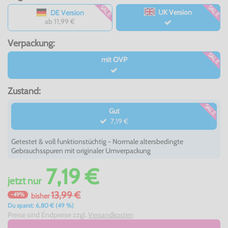
SALE
SALE
UK Version
DE Version
ab 11,99 €
Verpackung:
SALE
mit OVP
Zustand:
SALE
Gut
7,19 €
Getestet & voll funktionstüchtig - Normale altersbedingte
Gebrauchsspuren mit originaler Umverpackung
7,19 €
jetzt
nur
13,99 €
-49%
bisher
Du sparst: 6,80 € (49 %)
Preise sind Endpreise zzgl.
Versandkosten