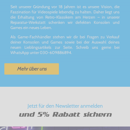
Seit unserer Gründung vor 18 Jahren ist es unsere Vision, die
Faszination für Videospiele lebendig zu halten. Daher liegt uns
die Erhaltung von Retro-Klassikern am Herzen – in unserer
Reparatur-Werkstatt schenken wir defekten Konsolen und
Games ein neues Leben.
Als Game-Fachhändler stehen wir dir bei Fragen zu Verkauf
deiner Konsolen und Games sowie bei der Auswahl deines
neuen Lieblingsartikels zur Seite. Schreib uns gerne bei
WhatsApp unter 030-609886894.
Mehr über uns
Jetzt für den Newsletter anmelden
und 5% Rabatt sichern