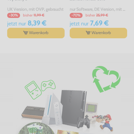
UK Version, mit OVP, gebraucht
nur Software, DE Version, mit OVP, gebraucht
bisher
11,99 €
bisher
25,99 €
-30%
-70%
8,39 €
7,69 €
jetzt
nur
jetzt
nur
Warenkorb
Warenkorb