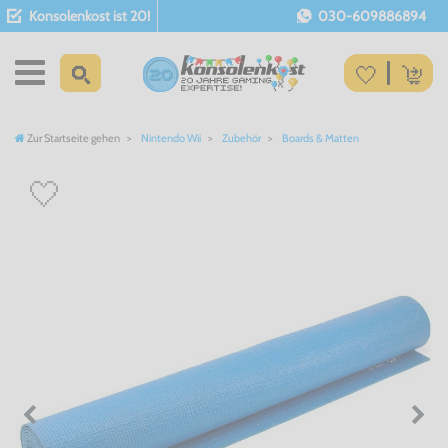
Konsolenkost ist 20!
030-609886894
Zur Startseite gehen
Nintendo Wii
Zubehör
Boards & Matten