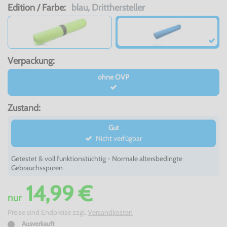
Edition / Farbe:
blau, Dritthersteller
Verpackung:
ohne OVP
Zustand:
Gut
Nicht verfügbar
Getestet & voll funktionstüchtig - Normale altersbedingte
Gebrauchsspuren
14,99 €
nur
Preise sind Endpreise zzgl.
Versandkosten
Ausverkauft