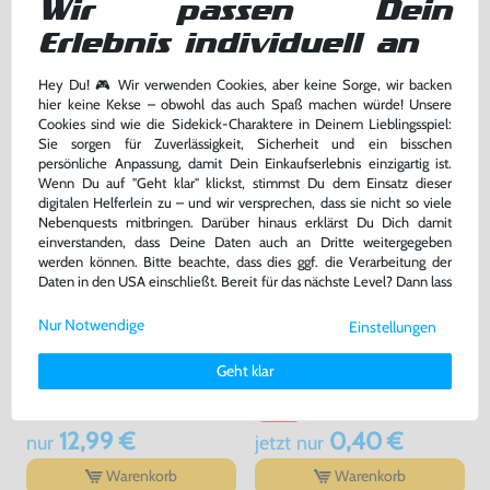
Wir passen Dein
bisher
10,99 €
-20%
Erlebnis individuell an
8,79 €
22,99 €
jetzt
nur
nur
Warenkorb
Warenkorb
Hey Du! 🎮 Wir verwenden Cookies, aber keine Sorge, wir backen
hier keine Kekse – obwohl das auch Spaß machen würde! Unsere
Cookies sind wie die Sidekick-Charaktere in Deinem Lieblingsspiel:
Sie sorgen für Zuverlässigkeit, Sicherheit und ein bisschen
persönliche Anpassung, damit Dein Einkaufserlebnis einzigartig ist.
Wenn Du auf "Geht klar" klickst, stimmst Du dem Einsatz dieser
digitalen Helferlein zu – und wir versprechen, dass sie nicht so viele
Nebenquests mitbringen. Darüber hinaus erklärst Du Dich damit
einverstanden, dass Deine Daten auch an Dritte weitergegeben
werden können. Bitte beachte, dass dies ggf. die Verarbeitung der
Daten in den USA einschließt. Bereit für das nächste Level? Dann lass
uns gemeinsam weiterziehen! 🚀
Nur Notwendige
Einstellungen
Weitere Informationen zu den von uns verwendeten Cookies und
Original Nunchuk Controller
Original Schutzhülle / Skin /
Deinen Rechten als Nutzer findest Du in unserer
Daten­schutz­
#schwarz [Nintendo]
Sleeve / Cover für Remote
Geht klar
erklärung
und unserem
Impressum
.
#transp.
sehr guter Zustand, gebraucht
gebraucht
bisher
0,99 €
-60%
12,99 €
0,40 €
nur
jetzt
nur
Warenkorb
Warenkorb