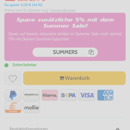
Du sparst: 4,00 € (44 %)
Preise sind Endpreise zzgl.
Versandkosten
Spare zusätzliche 5% mit dem
Summer Sale!
Spare auf bereits reduzierte Artikel im Summer Sale noch einmal
5% mit Deinem Summer Gutschein:
SUMMER5
Sofort lieferbar
Warenkorb
Produktinformationen