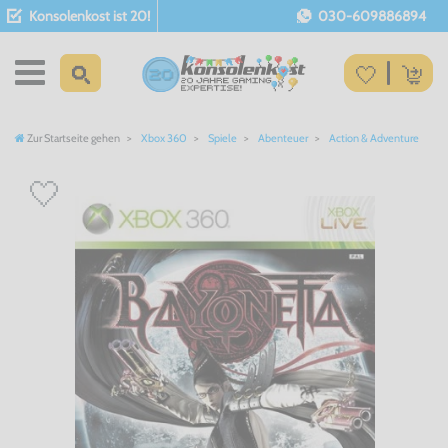
Konsolenkost ist 20!
030-609886894
Zur Startseite gehen
Xbox 360
Spiele
Abenteuer
Action & Adventure