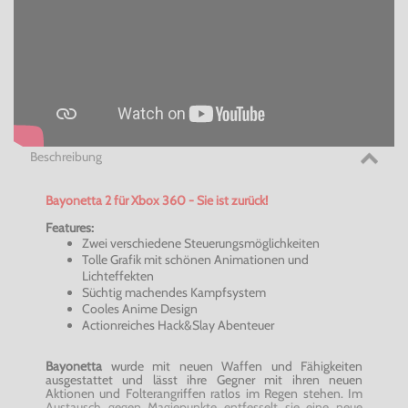
Beschreibung
Bayonetta
2 für Xbox 360 - Sie ist zurück!
Features:
Zwei verschiedene Steuerungsmöglichkeiten
Tolle Grafik mit schönen Animationen und
Lichteffekten
Süchtig machendes Kampfsystem
Cooles
Anime
Design
Actionreiches Hack&
Slay
Abenteuer
Bayonetta
wurde mit neuen Waffen und Fähigkeiten
ausgestattet und lässt ihre Gegner mit ihren neuen
Aktionen und Folterangriffen ratlos im Regen stehen. Im
Austausch gegen Magiepunkte entfesselt sie eine neue