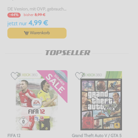
DE Version, mit OVP, gebraucht, USK18
bisher
8,99 €
-44%
4,99 €
jetzt
nur
Warenkorb
TOPSELLER
FIFA 12
Grand Theft Auto V / GTA 5