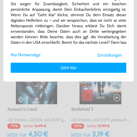
Sie sorgen für Zuverlässigkeit, Sicherheit und ein bisschen
Warenkorb
Warenkorb
persönliche Anpassung, damit Dein Einkaufserlebnis einzigartig ist.
Wenn Du auf "Geht klar" klickst, stimmst Du dem Einsatz dieser
digitalen Helferlein zu – und wir versprechen, dass sie nicht so viele
DAS HABEN ANDERE DAZU
Nebenquests mitbringen. Darüber hinaus erklärst Du Dich damit
einverstanden, dass Deine Daten auch an Dritte weitergegeben
GEKAUFT
werden können. Bitte beachte, dass dies ggf. die Verarbeitung der
Daten in den USA einschließt. Bereit für das nächste Level? Dann lass
uns gemeinsam weiterziehen! 🚀
Nur Notwendige
Einstellungen
Weitere Informationen zu den von uns verwendeten Cookies und
Deinen Rechten als Nutzer findest Du in unserer
Daten­schutz­
Geht klar
erklärung
und unserem
Impressum
.
Assassin's Creed
Battlefield 3
DE Version, DE/EN, mit OVP, gebraucht
DE Version, mit OVP, gebraucht, USK18
bisher
14,99 €
bisher
17,99 €
-70%
-82%
4,50 €
3,19 €
jetzt
nur
jetzt
nur