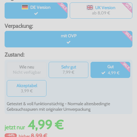
SALE
SALE
DE Version
UK Version
ab 8,09 €
Verpackung:
SALE
mit OVP
Zustand:
SALE
Gut
Wie neu
Sehr gut
Nicht verfügbar
7,99 €
4,99 €
Akzeptabel
3,99 €
Getestet & voll funktionstüchtig - Normale altersbedingte
Gebrauchsspuren mit originaler Umverpackung
4,99 €
jetzt
nur
8,99 €
-44%
bisher