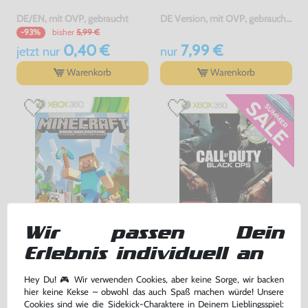
DE/EN, mit OVP, gebraucht
DE Version, mit OVP, gebraucht, USK18
bisher
5,99 €
-93%
0,40 €
7,99 €
jetzt
nur
nur
Warenkorb
Warenkorb
Wir passen Dein
Minecraft
Call of Duty: Black Ops
Erlebnis individuell an
DE Version, mit OVP, gebraucht
DE Version, mit OVP, gebraucht, USK18
bisher
8,99 €
-11%
Hey Du! 🎮 Wir verwenden Cookies, aber keine Sorge, wir backen
22,99 €
7,99 €
hier keine Kekse – obwohl das auch Spaß machen würde! Unsere
nur
jetzt
nur
Cookies sind wie die Sidekick-Charaktere in Deinem Lieblingsspiel: