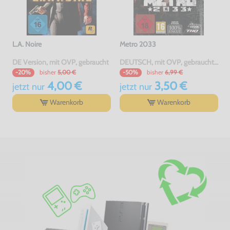
L.A. Noire
Metro 2033
DE Version, mit OVP, gebraucht
DEUTSCH, mit OVP, gebraucht, USK18
bisher
5,00 €
bisher
6,99 €
-20%
-50%
4,00 €
3,50 €
jetzt
nur
jetzt
nur
Warenkorb
Warenkorb