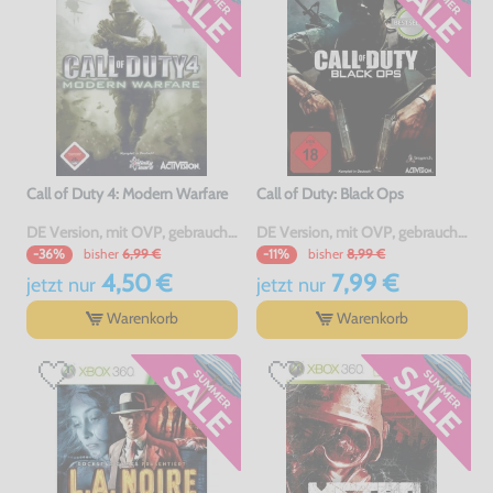
Call of Duty 4: Modern Warfare
Call of Duty: Black Ops
DE Version, mit OVP, gebraucht, USK18
DE Version, mit OVP, gebraucht, USK18
bisher
6,99 €
bisher
8,99 €
-36%
-11%
4,50 €
7,99 €
jetzt
nur
jetzt
nur
Warenkorb
Warenkorb