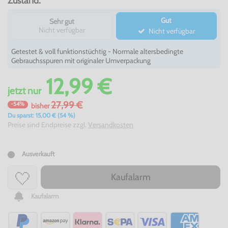
Zustand:
Gut
Sehr gut
Nicht verfügbar
Nicht verfügbar
Getestet & voll funktionstüchtig - Normale altersbedingte
Gebrauchsspuren mit originaler Umverpackung
12,99 €
jetzt
nur
27,99 €
-54%
bisher
Du sparst: 15,00 € (54 %)
Preise sind Endpreise zzgl.
Versandkosten
Ausverkauft
Kaufalarm
Kaufalarm