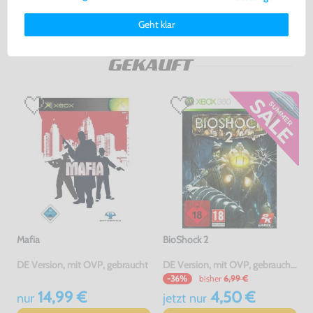
Warenkorb
Warenkorb
Weitere Informationen zu den von uns verwendeten Cookies und
Deinen Rechten als Nutzer findest Du in unserer
Daten­schutz­
Geht klar
erklärung
und unserem
Impressum
.
DAS HABEN ANDERE DAZU
GEKAUFT
Mafia
BioShock 2
DE Version, mit OVP, gebraucht
DE Version, mit OVP, gebraucht, USK18
bisher
6,99 €
-36%
14,99 €
4,50 €
nur
jetzt
nur