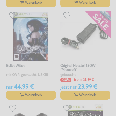
Warenkorb
Warenkorb
Bullet Witch
Original Netzteil 150W
[Microsoft]
mit OVP, gebraucht, USK18
gebraucht
bisher
29,99 €
-20%
44,99 €
23,99 €
nur
jetzt
nur
Warenkorb
Warenkorb