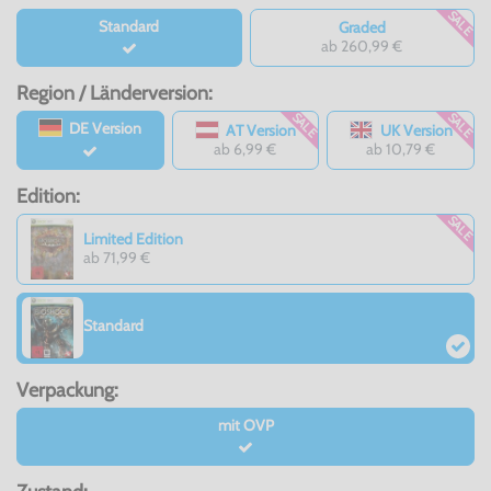
SALE
Standard
Graded
ab 260,99 €
Region / Länderversion:
SALE
SALE
DE Version
AT Version
UK Version
ab 6,99 €
ab 10,79 €
Edition:
SALE
Limited Edition
ab 71,99 €
Standard
Verpackung:
mit OVP