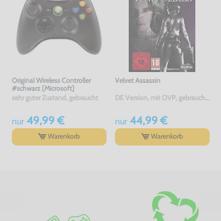
Original Wireless Controller
Velvet Assassin
#schwarz [Microsoft]
sehr guter Zustand, gebraucht
DE Version, mit OVP, gebraucht, USK18
49,99 €
44,99 €
nur
nur
Warenkorb
Warenkorb