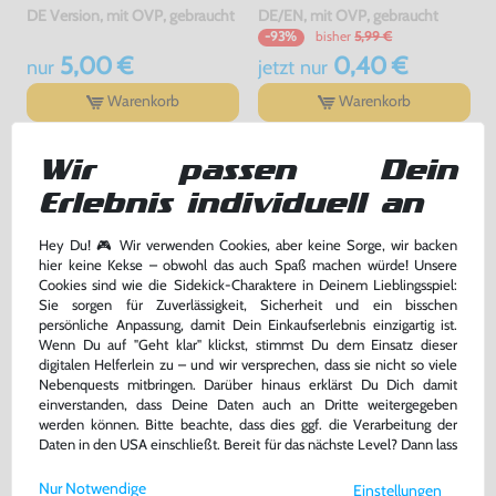
DE Version, mit OVP, gebraucht
DE/EN, mit OVP, gebraucht
bisher
5,99 €
-93%
5,00 €
0,40 €
nur
jetzt
nur
Warenkorb
Warenkorb
Wir passen Dein
Erlebnis individuell an
Hey Du! 🎮 Wir verwenden Cookies, aber keine Sorge, wir backen
hier keine Kekse – obwohl das auch Spaß machen würde! Unsere
Cookies sind wie die Sidekick-Charaktere in Deinem Lieblingsspiel:
Sie sorgen für Zuverlässigkeit, Sicherheit und ein bisschen
persönliche Anpassung, damit Dein Einkaufserlebnis einzigartig ist.
Wenn Du auf "Geht klar" klickst, stimmst Du dem Einsatz dieser
digitalen Helferlein zu – und wir versprechen, dass sie nicht so viele
Grand Theft Auto V / GTA 5
Minecraft
Nebenquests mitbringen. Darüber hinaus erklärst Du Dich damit
einverstanden, dass Deine Daten auch an Dritte weitergegeben
DE Version, mit OVP, gebraucht, USK18
DE Version, mit OVP, gebraucht
werden können. Bitte beachte, dass dies ggf. die Verarbeitung der
Daten in den USA einschließt. Bereit für das nächste Level? Dann lass
7,99 €
22,99 €
nur
nur
uns gemeinsam weiterziehen! 🚀
Nur Notwendige
Einstellungen