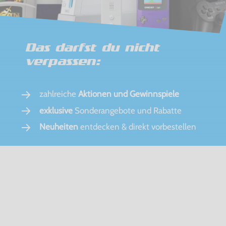
Das darfst du nicht
verpassen:
zahlreiche
Aktionen und Gewinnspiele
exklusive
Sonderangebote und Rabatte
Neuheiten
entdecken & direkt vorbestellen