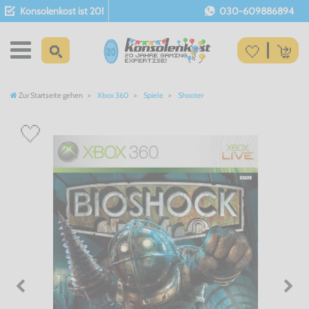
Konsolenkost ist 20!
030-609886894
Zur Startseite gehen
Xbox 360
Spiele
Shooter