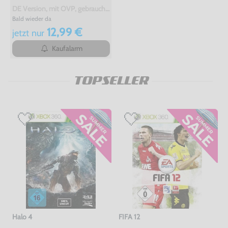
DE Version, mit OVP, gebraucht, USK18
Bald wieder da
12,99 €
jetzt
nur
Kaufalarm
TOPSELLER
Halo 4
FIFA 12