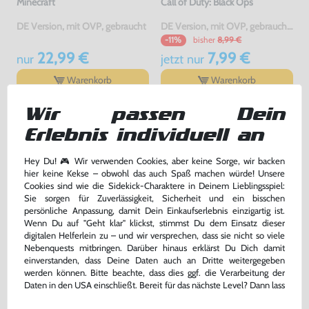
Minecraft
Call of Duty: Black Ops
DE Version, mit OVP, gebraucht
DE Version, mit OVP, gebraucht, USK18
bisher
8,99 €
-11%
22,99 €
7,99 €
nur
jetzt
nur
Warenkorb
Warenkorb
Wir passen Dein
DAS HABEN ANDERE DAZU
Erlebnis individuell an
GEKAUFT
Hey Du! 🎮 Wir verwenden Cookies, aber keine Sorge, wir backen
hier keine Kekse – obwohl das auch Spaß machen würde! Unsere
Cookies sind wie die Sidekick-Charaktere in Deinem Lieblingsspiel:
Sie sorgen für Zuverlässigkeit, Sicherheit und ein bisschen
persönliche Anpassung, damit Dein Einkaufserlebnis einzigartig ist.
Wenn Du auf "Geht klar" klickst, stimmst Du dem Einsatz dieser
digitalen Helferlein zu – und wir versprechen, dass sie nicht so viele
Nebenquests mitbringen. Darüber hinaus erklärst Du Dich damit
einverstanden, dass Deine Daten auch an Dritte weitergegeben
werden können. Bitte beachte, dass dies ggf. die Verarbeitung der
Daten in den USA einschließt. Bereit für das nächste Level? Dann lass
uns gemeinsam weiterziehen! 🚀