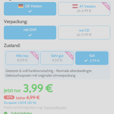
SALE
DE Version
AT Version
ab 6,99 €
Verpackung:
mit OVP
nur CD
ab 0,99 €
Zustand:
SALE
SALE
Gut
Wie neu
Sehr gut
8,09 €
4,50 €
3,99 €
Getestet & voll funktionstüchtig - Normale altersbedingte
Gebrauchsspuren mit originaler Umverpackung
3,99 €
jetzt
nur
4,99 €
-20%
bisher
Du sparst: 1,00 € (20 %)
Preise sind Endpreise zzgl.
Versandkosten
Sofort lieferbar