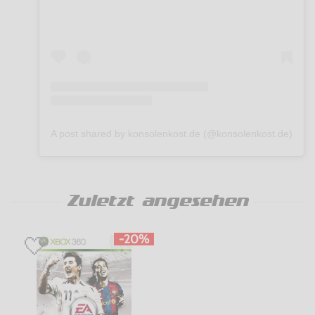
A post shared by konsolenkost.de (@konsolenkost.de)
Zuletzt angesehen
-20%