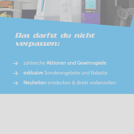
Das darfst du nicht
verpassen:
zahlreiche
Aktionen und Gewinnspiele
exklusive
Sonderangebote und Rabatte
Neuheiten
entdecken & direkt vorbestellen