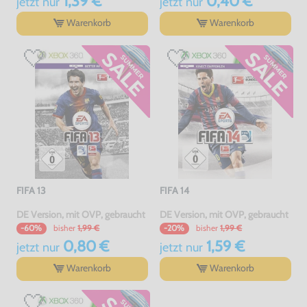
1,39 €
0,40 €
jetzt
nur
jetzt
nur
Warenkorb
Warenkorb
FIFA 13
FIFA 14
DE Version, mit OVP, gebraucht
DE Version, mit OVP, gebraucht
bisher
1,99 €
bisher
1,99 €
-60%
-20%
0,80 €
1,59 €
jetzt
nur
jetzt
nur
Warenkorb
Warenkorb