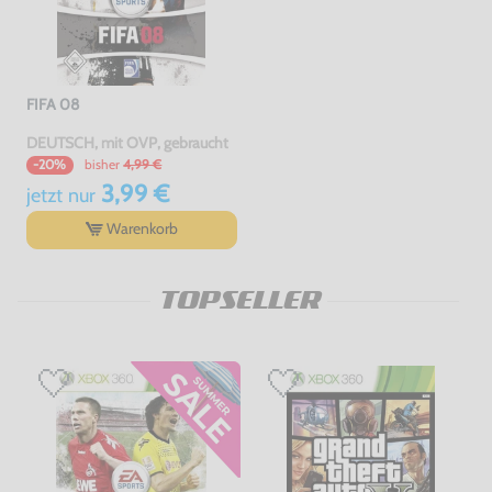
FIFA 08
DEUTSCH, mit OVP, gebraucht
bisher
4,99 €
-20%
3,99 €
jetzt
nur
Warenkorb
TOPSELLER