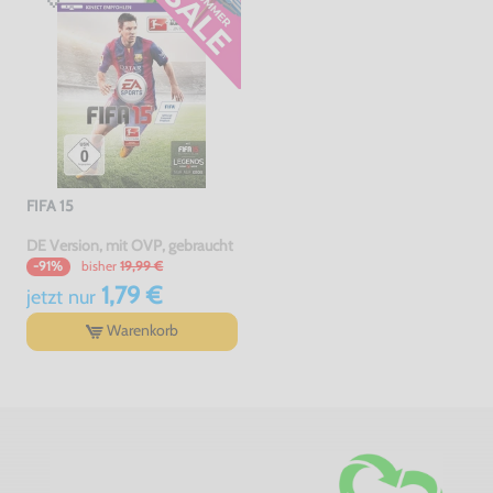
FIFA 15
DE Version, mit OVP, gebraucht
bisher
19,99 €
-91%
1,79 €
jetzt
nur
Warenkorb