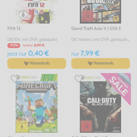
FIFA 12
Grand Theft Auto V / GTA 5
DE/EN, mit OVP, gebraucht
DE Version, mit OVP, gebraucht, USK18
bisher
5,99 €
-93%
0,40 €
7,99 €
jetzt
nur
nur
Warenkorb
Warenkorb