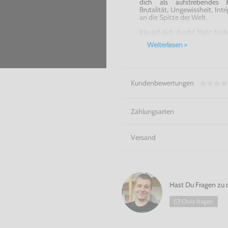
dich als aufstrebendes
Brutalität, Ungewissheit, In
an die Spitze der Welt.
Kämpf dich durch! Fight Nig
Weiterlesen >
Kundenbewertungen
Zahlungsarten
Versand
Hast Du Fragen zu 
Chris fragen