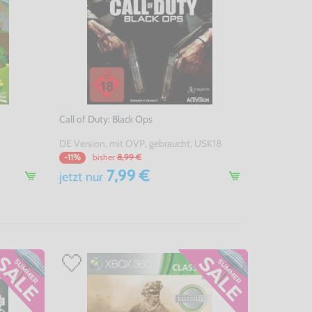
Call of Duty: Black Ops
DE Version, mit OVP, gebraucht, USK18
bisher
8,99 €
-11%
7,99 €
jetzt
nur