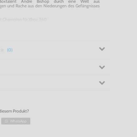
 Boxtalent Andre
Bishop
durch eine Welt aus
trigen und Rache aus den Niederungen des Gefängnisses
ht Champion für Xbox 360
(0)
diesem Produkt?
WhatsApp