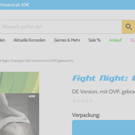
 Versand ab 30€
len
Aktuelle Konsolen
Games & Mehr
Sale %
Ankauf
S
t Night: Champion (DE Version) (mit OVP) (gebraucht)
Fight Night:
DE Version, mit OVP, gebra
Verpackung: