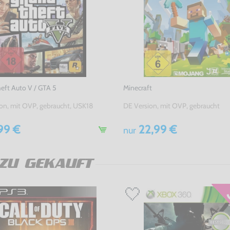
eft Auto V / GTA 5
Minecraft
on, mit OVP, gebraucht, USK18
DE Version, mit OVP, gebraucht
99 €
22,99 €
nur
ZU GEKAUFT