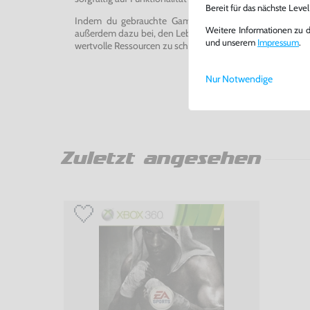
Bereit für das nächste Leve
Indem du gebrauchte Games und Konsolen bei uns kau
Weitere Informationen zu 
außerdem dazu bei, den Lebenszyklus von Konsolen und
und unserem
Impressum
.
wertvolle Ressourcen zu schonen und Abfall zu vermeiden
Nur Notwendige
Zuletzt angesehen