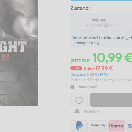
Zustand:
Wie neu
Nicht verfügbar
Getestet & voll funktionstüchtig 
Umverpackung
10,99 
jetzt
nur
17,99 €
-39%
bisher
Du sparst: 7,00 € (39 %)
Preise sind Endpreise zzgl.
Versand
Ausverkauft
Kaufalarm