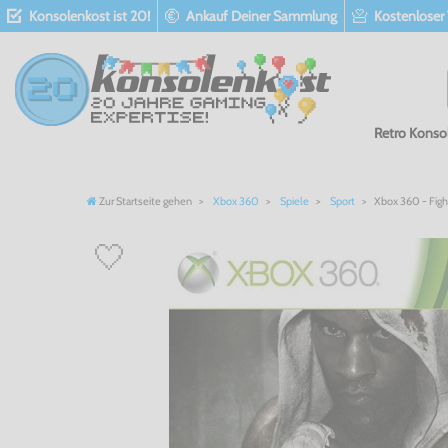
Konsolenkost ist 20!
Ankauf Deiner Sammlung
Kostenloser
Retro Konso
Zur Startseite gehen
Xbox 360
Spiele
Sport
Xbox 360 - Figh