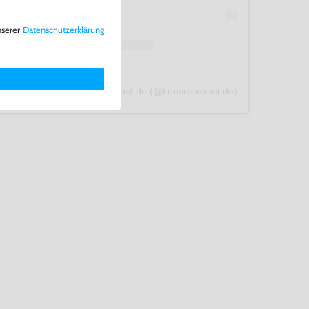
nserer
Daten­schutz­erklärung
A post shared by konsolenkost.de (@konsolenkost.de)