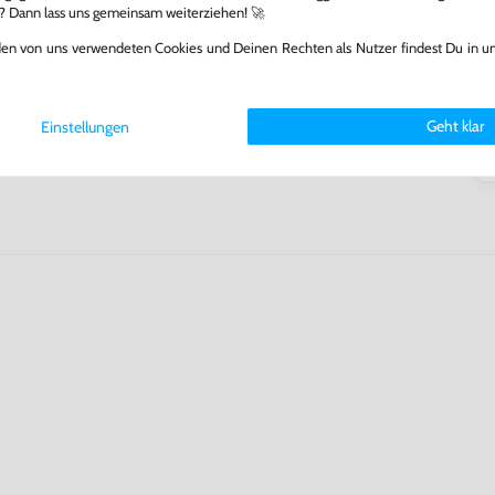
l? Dann lass uns gemeinsam weiterziehen! 🚀
fst oder verkaufst, trägst du
den von uns verwendeten Cookies und Deinen Rechten als Nutzer findest Du in u
 Games zu verlängern und damit
.
Geht klar
Einstellungen