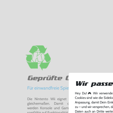
Geprüfte Qualität
Wir passe
Für einwandfreie Spielerlebnisse
Hey Du! 🎮 Wir verwenden
Cookies sind wie die Sideki
Die Nintento Wii eignet sich perfekt für Retro-Ga
Anpassung, damit Dein Einka
gleichermaßen. Damit du ein einwandfreies Spie
zu – und wir versprechen, d
werden Konsole und Game in unserer Reparatur-Werks
Daten auch an Dritte weite
sorgfältig auf Funktionalität getestet, gereinigt und bei Bed