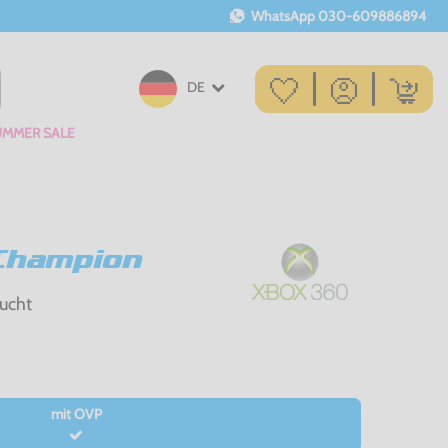
WhatsApp
030-609886894
DE
UMMER SALE
 Champion
ucht
mit OVP