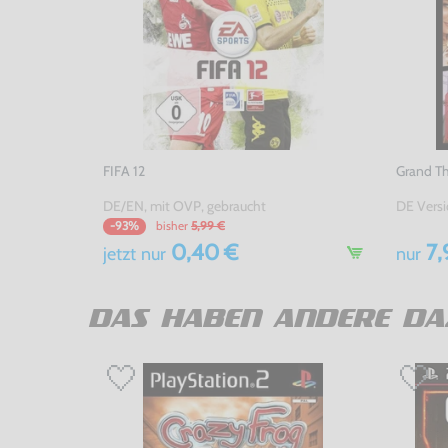
FIFA 12
Grand Th
DE/EN, mit OVP, gebraucht
DE Versi
bisher
5,99 €
-93%
0,40 €
7,
jetzt
nur
nur
DAS HABEN ANDERE DA