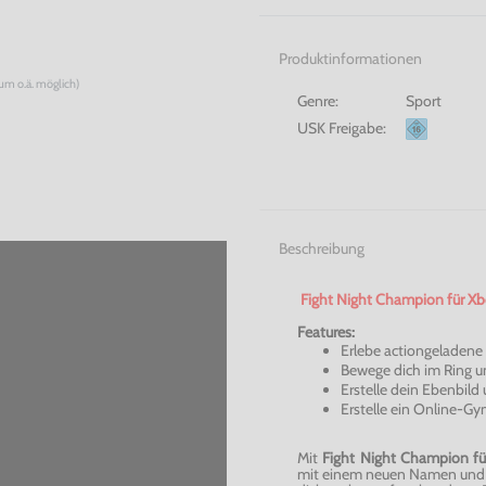
Produktinformationen
num o.ä. möglich)
Genre:
Sport
USK Freigabe:
Beschreibung
Fight Night Champion für Xb
Features:
Erlebe actiongeladene
Bewege dich im Ring u
Erstelle dein Ebenbild
Erstelle ein
Online-Gy
Mit
Fight Night Champion f
mit einem neuen Namen und 