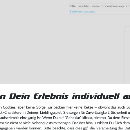
Bitte beachte unsere Rücknahmeverpflich
Batterieentsorgung
n Dein Erlebnis individuell a
 Cookies, aber keine Sorge, wir backen hier keine Kekse – obwohl das auch 
ck-Charaktere in Deinem Lieblingsspiel: Sie sorgen für Zuverlässigkeit, Sicherheit 
ming-Fans und neue Entdecker
ufserlebnis einzigartig ist. Wenn Du auf "Geht klar" klickst, stimmst Du dem Einsatz
lerlebnis genießen kannst,
ass sie nicht so viele Nebenquests mitbringen. Darüber hinaus erklärst Du Dich dam
tatt von unseren Fachkräften
rgegeben werden können. Bitte beachte, dass dies ggf. die Verarbeitung der Da
arf repariert.